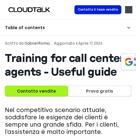
Contatta il team vendite
Table of contents
Scritto da
Gabriel Romio
Aggiornato il Aprile 17, 2026
Training for call center
A
s
agents - Useful guide
Contatto vendite
Prova gratis
Nel competitivo scenario attuale,
soddisfare le esigenze dei clienti è
sempre una grande sfida. Per i clienti,
l’assistenza è molto importante.