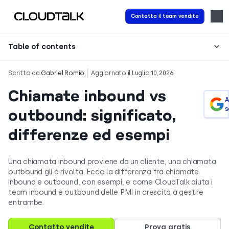
Contatta il team vendite
Table of contents
Scritto da
Gabriel Romio
Aggiornato il Luglio 10, 2026
Chiamate inbound vs
A
s
outbound: significato,
differenze ed esempi
Una chiamata inbound proviene da un cliente, una chiamata
outbound gli è rivolta. Ecco la differenza tra chiamate
inbound e outbound, con esempi, e come CloudTalk aiuta i
team inbound e outbound delle PMI in crescita a gestire
entrambe.
Contatto vendite
Prova gratis