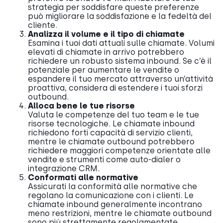
strategia per soddisfare queste preferenze
può migliorare la soddisfazione e la fedeltà del
cliente.
Analizza il volume e il tipo di chiamate
Esamina i tuoi dati attuali sulle chiamate. Volumi
elevati di chiamate in arrivo potrebbero
richiedere un robusto sistema inbound. Se c’è il
potenziale per aumentare le vendite o
espandere il tuo mercato attraverso un’attività
proattiva, considera di estendere i tuoi sforzi
outbound.
Alloca bene le tue risorse
Valuta le competenze del tuo team e le tue
risorse tecnologiche. Le chiamate inbound
richiedono forti capacità di servizio clienti,
mentre le chiamate outbound potrebbero
richiedere maggiori competenze orientate alle
vendite e strumenti come auto-dialer o
integrazione CRM.
Conformati alle normative
Assicurati la conformità alle normative che
regolano la comunicazione con i clienti. Le
chiamate inbound generalmente incontrano
meno restrizioni, mentre le chiamate outbound
sono più strettamente regolamentate,