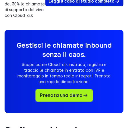
Leggi il caso di studio completo
del 30% le chiamate
di supporto dal vivo
con CloudTalk
Gestisci le chiamate inbound
senza il caos.
Scopri come CloudTalk instrada, registra e
traccia le chiamate in entrata con IVR e
monitoraggio in tempo reale integrati. Prenota
una rapida dimostrazione.
Prenota una demo