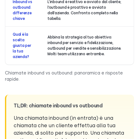
Inbound vs
L’inbound è reattivo e avviato dal cliente;
outbound:
l’outbound è proattivo e avviato
differenze
dall’azienda. Confronto completo nella
chiave
tabella.
Qual è la
Abbina la strategia al tuo obiettivo:
scelta
inbound per servizio e fidelizzazione,
giusta per
outbound per vendite e sensibilizzazione.
la tua
Molti team utilizzano entrambe.
azienda?
Chiamate inbound vs outbound: panoramica e risposte
rapide.
TL;DR: chiamate inbound vs outbound
Una chiamata inbound (in entrata) è una
chiamata che un cliente effettua alla tua
azienda, di solito per supporto. Una chiamata