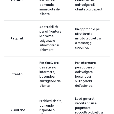
Attività
esigenze o
contatto per
domande
coinvolgere il
immediate del
cliente o prospect.
cliente.
Adattabilità
Un approccio più
per affrontare
strutturato,
le diverse
Requisiti
mirato a obiettivi
esigenze e
o messaggi
situazioni dei
specifici.
chiamanti.
Per
risolvere
,
Per
informare
,
assistere o
persuadere o
informare,
coinvolgere,
Intento
basandosi
basandosi
sull’agenda del
sull’agenda
cliente.
dell’azienda.
Lead generati,
Problemi risolti,
vendite chiuse,
domande
pagamenti
Risultato
risposte o
raccolti o obiettivi