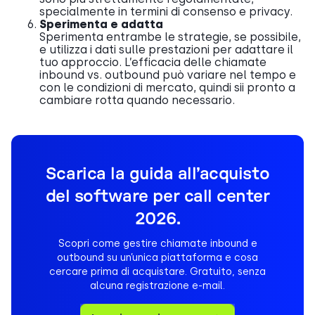
specialmente in termini di consenso e privacy.
Sperimenta e adatta
Sperimenta entrambe le strategie, se possibile,
e utilizza i dati sulle prestazioni per adattare il
tuo approccio. L’efficacia delle chiamate
inbound vs. outbound può variare nel tempo e
con le condizioni di mercato, quindi sii pronto a
cambiare rotta quando necessario.
Scarica la guida all’acquisto
del software per call center
2026.
Scopri come gestire chiamate inbound e
outbound su un’unica piattaforma e cosa
cercare prima di acquistare. Gratuito, senza
alcuna registrazione e-mail.