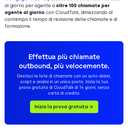
al giorno per agente a
oltre 100 chiamate per
agente al giorno
con CloudTalk, dimezzando al
contempo il tempo di revisione delle chiamate e di
formazione.
Effettua più chiamate
outbound, più velocemente.
Gestisci le liste di chiamate con un auto-dialer,
script e analisi in un unico posto. Inizia la tua
prova gratuita di CloudTalk di 14 giorni, senza
carta di credito.
Inizia la prova gratuita