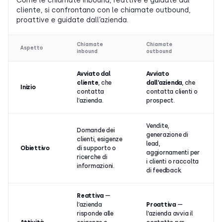
Come le chiamate inbound, reattive e guidate dal
cliente, si confrontano con le chiamate outbound,
proattive e guidate dall’azienda.
Chiamate
Chiamate
Aspetto
inbound
outbound
Avviato dal
Avviato
cliente
, che
dall’azienda
, che
Inizio
contatta
contatta clienti o
l’azienda.
prospect.
Vendite,
Domande dei
generazione di
clienti, esigenze
lead,
Obiettivo
di supporto o
aggiornamenti per
ricerche di
i clienti o raccolta
informazioni.
di feedback.
Reattiva
—
l’azienda
Proattiva
—
risponde alle
l’azienda avvia il