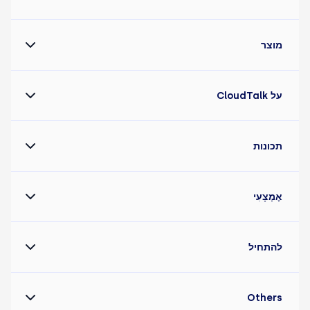
מוצר
על CloudTalk
תכונות
אֶמְצָעִי
להתחיל
Others