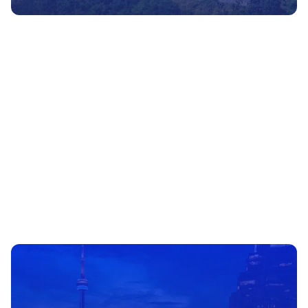
Prague
Václavské nám. 47,
110 00
Prague
Czech Republic