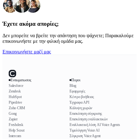
Έχετε ακόμα απορίες;
Δεν μπορείτε να βρείτε την απάντηση που ψάχνετε; Παρακαλούμε
επικοινωνήστε με την φιλική ομάδα μας.
Επικοινωνήστε μαζί μας
Ενσωματωσεις
Ποροι
Salesforce
Blog
Zendesk
Εφαρμογές
HubSpot
Κέντρο βοήθειας
Pipedrive
Έγγραφα API
Zoho CRM
Κάλυψη χωρών
Gong
Επισκόπηση σύγκρισης
Zapier
Επισκόπηση εναλλακτικών
Freshdesk
Εναλλακτική λύση AI Voice Agents
Help Scout
Τιμολόγηση Voice AI
Intercom
Σύγκριση Voice Agent