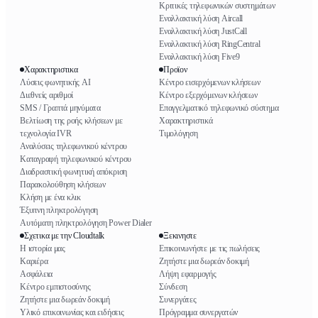
Κριτικές τηλεφωνικών συστημάτων
Εναλλακτική λύση Aircall
Εναλλακτική λύση JustCall
Εναλλακτική λύση RingCentral
Εναλλακτική λύση Five9
Χαρακτηριστικα
Προϊον
Λύσεις φωνητικής AI
Κέντρο εισερχόμενων κλήσεων
Διεθνείς αριθμοί
Κέντρο εξερχόμενων κλήσεων
SMS / Γραπτά μηνύματα
Επαγγελματικό τηλεφωνικό σύστημα
Βελτίωση της ροής κλήσεων με
Χαρακτηριστικά
τεχνολογία IVR
Τιμολόγηση
Αναλύσεις τηλεφωνικού κέντρου
Καταγραφή τηλεφωνικού κέντρου
Διαδραστική φωνητική απόκριση
Παρακολούθηση κλήσεων
Κλήση με ένα κλικ
Έξυπνη πληκτρολόγηση
Αυτόματη πληκτρολόγηση Power Dialer
Σχετικα με την Cloudtalk
Ξεκινηστε
Η ιστορία μας
Επικοινωνήστε με τις πωλήσεις
Καριέρα
Ζητήστε μια δωρεάν δοκιμή
Ασφάλεια
Λήψη εφαρμογής
Κέντρο εμπιστοσύνης
Σύνδεση
Ζητήστε μια δωρεάν δοκιμή
Συνεργάτες
Υλικό επικοινωνίας και ειδήσεις
Πρόγραμμα συνεργατών