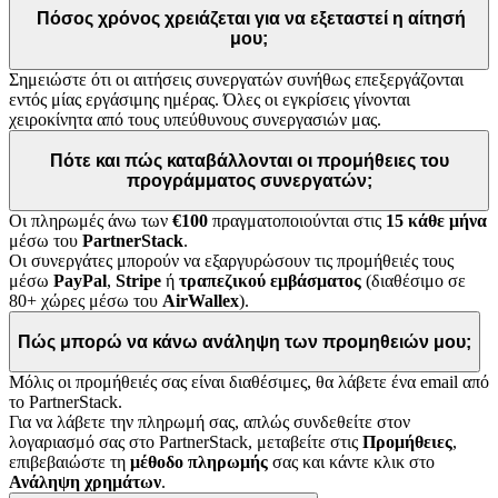
Πόσος χρόνος χρειάζεται για να εξεταστεί η αίτησή
μου;
Σημειώστε ότι οι αιτήσεις συνεργατών συνήθως επεξεργάζονται
εντός μίας εργάσιμης ημέρας. Όλες οι εγκρίσεις γίνονται
χειροκίνητα από τους υπεύθυνους συνεργασιών μας.
Πότε και πώς καταβάλλονται οι προμήθειες του
προγράμματος συνεργατών;
Οι πληρωμές άνω των
€100
πραγματοποιούνται στις
15 κάθε μήνα
μέσω του
PartnerStack
.
Οι συνεργάτες μπορούν να εξαργυρώσουν τις προμήθειές τους
μέσω
PayPal
,
Stripe
ή
τραπεζικού εμβάσματος
(διαθέσιμο σε
80+ χώρες μέσω του
AirWallex
).
Πώς μπορώ να κάνω ανάληψη των προμηθειών μου;
Μόλις οι προμήθειές σας είναι διαθέσιμες, θα λάβετε ένα email από
το PartnerStack.
Για να λάβετε την πληρωμή σας, απλώς συνδεθείτε στον
λογαριασμό σας στο PartnerStack, μεταβείτε στις
Προμήθειες
,
επιβεβαιώστε τη
μέθοδο πληρωμής
σας και κάντε κλικ στο
Ανάληψη χρημάτων
.