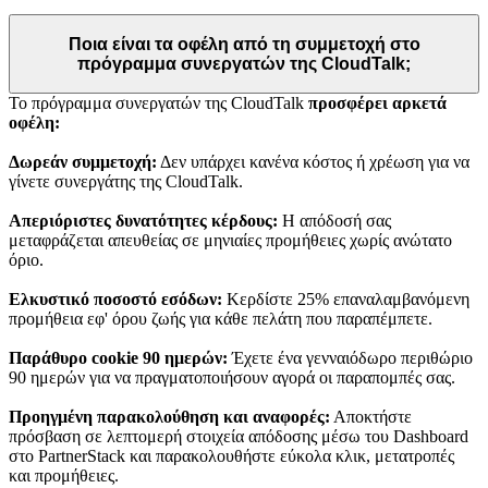
Ποια είναι τα οφέλη από τη συμμετοχή στο
πρόγραμμα συνεργατών της CloudTalk;
Το πρόγραμμα συνεργατών της CloudTalk
προσφέρει αρκετά
οφέλη:
Δωρεάν συμμετοχή:
Δεν υπάρχει κανένα κόστος ή χρέωση για να
γίνετε συνεργάτης της CloudTalk.
Απεριόριστες δυνατότητες κέρδους:
Η απόδοσή σας
μεταφράζεται απευθείας σε μηνιαίες προμήθειες χωρίς ανώτατο
όριο.
Ελκυστικό ποσοστό εσόδων:
Κερδίστε 25% επαναλαμβανόμενη
προμήθεια εφ' όρου ζωής για κάθε πελάτη που παραπέμπετε.
Παράθυρο cookie 90 ημερών:
Έχετε ένα γενναιόδωρο περιθώριο
90 ημερών για να πραγματοποιήσουν αγορά οι παραπομπές σας.
Προηγμένη παρακολούθηση και αναφορές:
Αποκτήστε
πρόσβαση σε λεπτομερή στοιχεία απόδοσης μέσω του Dashboard
στο PartnerStack και παρακολουθήστε εύκολα κλικ, μετατροπές
και προμήθειες.