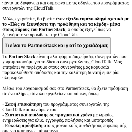
πάντα με διαφάνεια και σύμφωνα με τις οδηγίες του προγράμματος
συνεργατών της CloudTalk.
Μόλις εγκριθείτε, θα βρείτε έναν
εξειδικευμένο οδηγό σχετικά με
το «Πώς να ξεκινήσετε την προώθηση και τα κέρδη» μέσα
στους πόρους του PartnerStack
, ο οποίος εξηγεί πώς να
ξεκινήσετε να προωθείτε την CloudTalk.
Τι είναι το PartnerStack και γιατί το χρειάζομαι;
Το
PartnerStack
είναι η πλατφόρμα διαχείρισης συνεργατών που
χρησιμοποιούμε για το δίκτυο συνεργατών της CloudTalk. Μας
επιτρέπει να παρέχουμε στους συνεργάτες μας κορυφαία
παρακολούθηση απόδοσης και την καλύτερη δυνατή εμπειρία
πληρωμών.
Μέσω του λογαριασμού σας στο PartnerStack, θα έχετε πρόσβαση
σε ένα πλήρες σύνολο εργαλείων και πόρων, όπως:
- Σαφή επισκόπηση
του προγράμματος συνεργατών της
CloudTalk και των όρων του
- Στατιστικά απόδοσης σε πραγματικό χρόνο
με ωριαίες
ενημερώσεις για κλικ, εγγραφές, πωλήσεις και μετατροπές
-
Εύκολη πρόσβαση
στους μοναδικούς συνδέσμους παραπομπής
σας για καμπάνιες μάρκετινγκ