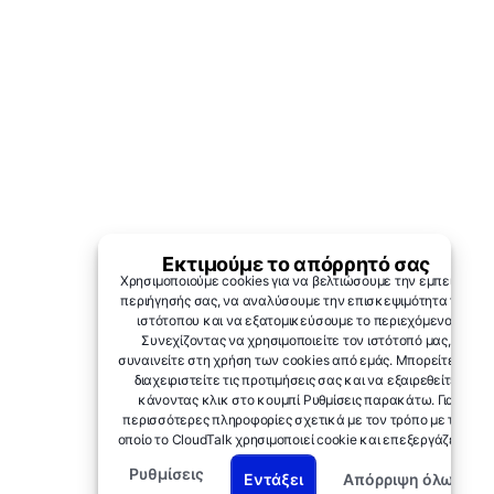
Εκτιμούμε το απόρρητό σας
Χρησιμοποιούμε cookies για να βελτιώσουμε την εμπειρία
περιήγησής σας, να αναλύσουμε την επισκεψιμότητα του
ιστότοπου και να εξατομικεύσουμε το περιεχόμενο.
Συνεχίζοντας να χρησιμοποιείτε τον ιστότοπό μας,
συναινείτε στη χρήση των cookies από εμάς. Μπορείτε να
διαχειριστείτε τις προτιμήσεις σας και να εξαιρεθείτε
κάνοντας κλικ στο κουμπί Ρυθμίσεις παρακάτω. Για
περισσότερες πληροφορίες σχετικά με τον τρόπο με τον
οποίο το CloudTalk χρησιμοποιεί cookie και επεξεργάζεται
τα δεδομένα σας, ανατρέξτε στη
Σημείωση απορρήτου →.
Ρυθμίσεις
Εντάξει
Απόρριψη όλων