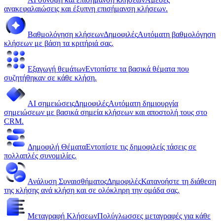
ανακεφαλαιώσεις και έξυπνη επισήμανση κλήσεων.
Βαθμολόγηση κλήσεων
Δημοφιλές
Αυτόματη βαθμολόγηση
κλήσεων με βάση τα κριτήριά σας.
Εξαγωγή θεμάτων
Εντοπίστε τα βασικά θέματα που
συζητήθηκαν σε κάθε κλήση.
AI σημειώσεις
Δημοφιλές
Αυτόματη δημιουργία
σημειώσεων με βασικά σημεία κλήσεων και αποστολή τους στο
CRM.
Δημοφιλή Θέματα
Εντοπίστε τις δημοφιλείς τάσεις σε
πολλαπλές συνομιλίες.
Ανάλυση Συναισθήματος
Δημοφιλές
Κατανοήστε τη διάθεση
της κλήσης ανά κλήση και σε ολόκληρη την ομάδα σας.
Μεταγραφή Κλήσεων
Πολύγλωσσες μεταγραφές για κάθε