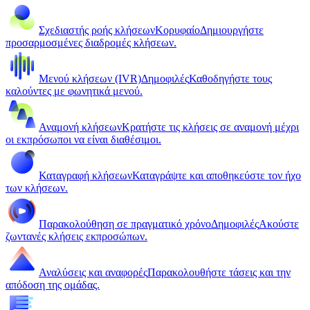
Σχεδιαστής ροής κλήσεων
Κορυφαίο
Δημιουργήστε
προσαρμοσμένες διαδρομές κλήσεων.
Μενού κλήσεων (IVR)
Δημοφιλές
Καθοδηγήστε τους
καλούντες με φωνητικά μενού.
Αναμονή κλήσεων
Κρατήστε τις κλήσεις σε αναμονή μέχρι
οι εκπρόσωποι να είναι διαθέσιμοι.
Καταγραφή κλήσεων
Καταγράψτε και αποθηκεύστε τον ήχο
των κλήσεων.
Παρακολούθηση σε πραγματικό χρόνο
Δημοφιλές
Ακούστε
ζωντανές κλήσεις εκπροσώπων.
Αναλύσεις και αναφορές
Παρακολουθήστε τάσεις και την
απόδοση της ομάδας.