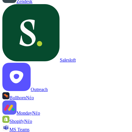
Zendesk
Salesloft
Outreach
Bullhorn
Νέο
Monday
Νέο
Shopify
Νέο
MS Teams