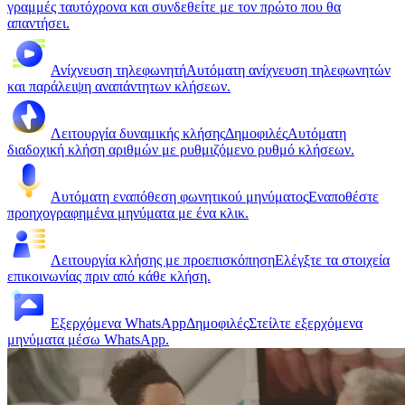
γραμμές ταυτόχρονα και συνδεθείτε με τον πρώτο που θα
απαντήσει.
Ανίχνευση τηλεφωνητή
Αυτόματη ανίχνευση τηλεφωνητών
και παράλειψη αναπάντητων κλήσεων.
Λειτουργία δυναμικής κλήσης
Δημοφιλές
Αυτόματη
διαδοχική κλήση αριθμών με ρυθμιζόμενο ρυθμό κλήσεων.
Αυτόματη εναπόθεση φωνητικού μηνύματος
Εναποθέστε
προηχογραφημένα μηνύματα με ένα κλικ.
Λειτουργία κλήσης με προεπισκόπηση
Ελέγξτε τα στοιχεία
επικοινωνίας πριν από κάθε κλήση.
Εξερχόμενα WhatsApp
Δημοφιλές
Στείλτε εξερχόμενα
μηνύματα μέσω WhatsApp.