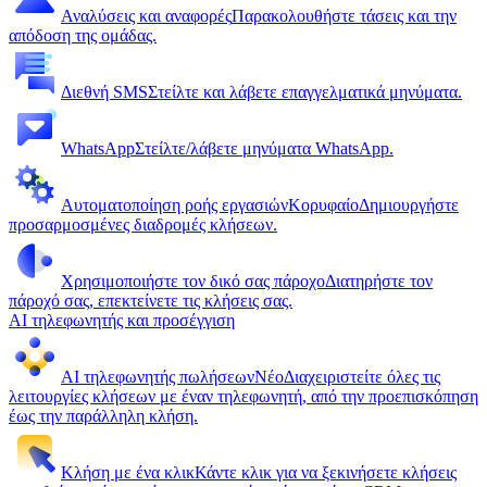
Αναλύσεις και αναφορές
Παρακολουθήστε τάσεις και την
απόδοση της ομάδας.
Διεθνή SMS
Στείλτε και λάβετε επαγγελματικά μηνύματα.
WhatsApp
Στείλτε/λάβετε μηνύματα WhatsApp.
Αυτοματοποίηση ροής εργασιών
Κορυφαίο
Δημιουργήστε
προσαρμοσμένες διαδρομές κλήσεων.
Χρησιμοποιήστε τον δικό σας πάροχο
Διατηρήστε τον
πάροχό σας, επεκτείνετε τις κλήσεις σας.
AI τηλεφωνητής και προσέγγιση
AI τηλεφωνητής πωλήσεων
Νέο
Διαχειριστείτε όλες τις
λειτουργίες κλήσεων με έναν τηλεφωνητή, από την προεπισκόπηση
έως την παράλληλη κλήση.
Κλήση με ένα κλικ
Κάντε κλικ για να ξεκινήσετε κλήσεις