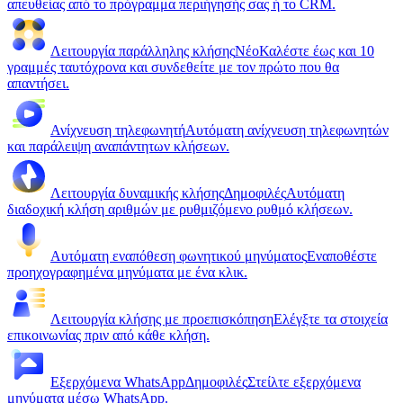
απευθείας από το πρόγραμμα περιήγησής σας ή το CRM.
Λειτουργία παράλληλης κλήσης
Νέο
Καλέστε έως και 10
γραμμές ταυτόχρονα και συνδεθείτε με τον πρώτο που θα
απαντήσει.
Ανίχνευση τηλεφωνητή
Αυτόματη ανίχνευση τηλεφωνητών
και παράλειψη αναπάντητων κλήσεων.
Λειτουργία δυναμικής κλήσης
Δημοφιλές
Αυτόματη
διαδοχική κλήση αριθμών με ρυθμιζόμενο ρυθμό κλήσεων.
Αυτόματη εναπόθεση φωνητικού μηνύματος
Εναποθέστε
προηχογραφημένα μηνύματα με ένα κλικ.
Λειτουργία κλήσης με προεπισκόπηση
Ελέγξτε τα στοιχεία
επικοινωνίας πριν από κάθε κλήση.
Εξερχόμενα WhatsApp
Δημοφιλές
Στείλτε εξερχόμενα
μηνύματα μέσω WhatsApp.