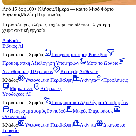
Από 15 έως 100+ Κλήσεις/Ημέρα — και το Μισό Φόρτο
Εργασίας
Μελέτη Περίπτωσης
Περισσότερες κλήσεις, ταχύτερη εκπαίδευση, λιγότερη
χειρωνακτική εργασία.
Διαβάστε
Ειδικός AI
Περιπτώσεις Χρήσης
Προγραμματισμός Ραντεβού
Προκριματική Αξιολόγηση Υποψηφίων
Μετά το Ωράριο
Υπενθυμίσεις Πληρωμών
Κράτηση Ασθενών
Κλάδος
Υγειονομική Περίθαλψη
Ακίνητα
Προσλήψεις
Μάρκετινγκ
Ασφάλειες
Υποδοχέας AI
Περιπτώσεις Χρήσης
Προκριματική Αξιολόγηση Υποψηφίων
Προγραμματισμός Ραντεβού
Μικρές Επιχειρήσεις
Οικονομικά
Κλάδος
Υγειονομική Περίθαλψη
Ακίνητα
Δικηγορικό
Γραφείο