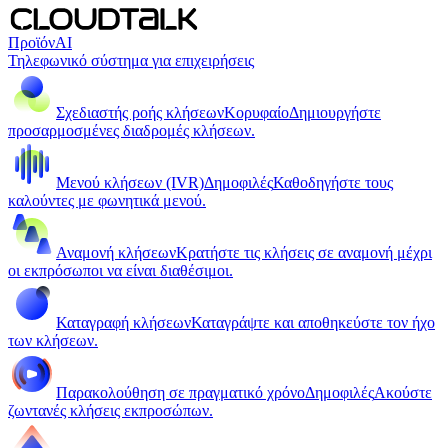
Προϊόν
AI
Τηλεφωνικό σύστημα για επιχειρήσεις
Σχεδιαστής ροής κλήσεων
Κορυφαίο
Δημιουργήστε
προσαρμοσμένες διαδρομές κλήσεων.
Μενού κλήσεων (IVR)
Δημοφιλές
Καθοδηγήστε τους
καλούντες με φωνητικά μενού.
Αναμονή κλήσεων
Κρατήστε τις κλήσεις σε αναμονή μέχρι
οι εκπρόσωποι να είναι διαθέσιμοι.
Καταγραφή κλήσεων
Καταγράψτε και αποθηκεύστε τον ήχο
των κλήσεων.
Παρακολούθηση σε πραγματικό χρόνο
Δημοφιλές
Ακούστε
ζωντανές κλήσεις εκπροσώπων.