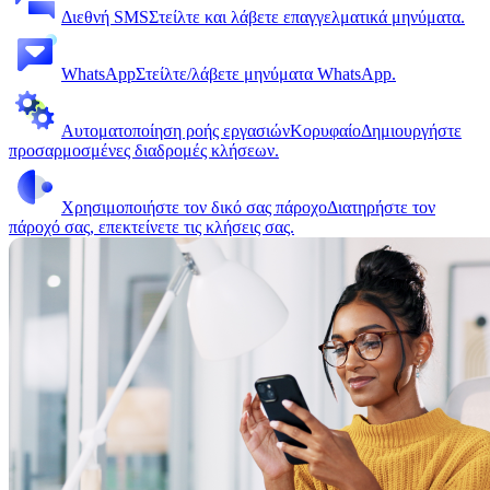
Διεθνή SMS
Στείλτε και λάβετε επαγγελματικά μηνύματα.
WhatsApp
Στείλτε/λάβετε μηνύματα WhatsApp.
Αυτοματοποίηση ροής εργασιών
Κορυφαίο
Δημιουργήστε
προσαρμοσμένες διαδρομές κλήσεων.
Χρησιμοποιήστε τον δικό σας πάροχο
Διατηρήστε τον
πάροχό σας, επεκτείνετε τις κλήσεις σας.