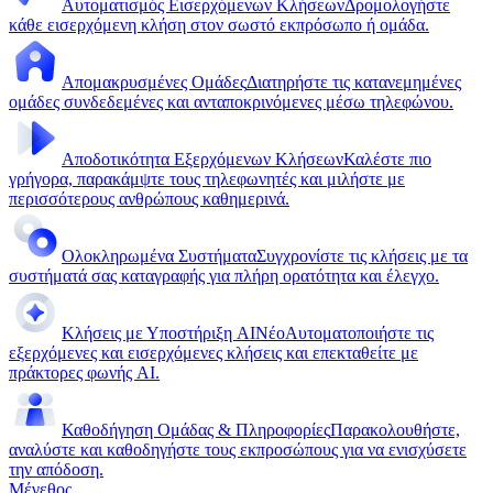
Αυτοματισμός Εισερχόμενων Κλήσεων
Δρομολογήστε
κάθε εισερχόμενη κλήση στον σωστό εκπρόσωπο ή ομάδα.
Απομακρυσμένες Ομάδες
Διατηρήστε τις κατανεμημένες
ομάδες συνδεδεμένες και ανταποκρινόμενες μέσω τηλεφώνου.
Αποδοτικότητα Εξερχόμενων Κλήσεων
Καλέστε πιο
γρήγορα, παρακάμψτε τους τηλεφωνητές και μιλήστε με
περισσότερους ανθρώπους καθημερινά.
Ολοκληρωμένα Συστήματα
Συγχρονίστε τις κλήσεις με τα
συστήματά σας καταγραφής για πλήρη ορατότητα και έλεγχο.
Κλήσεις με Υποστήριξη AI
Νέο
Αυτοματοποιήστε τις
εξερχόμενες και εισερχόμενες κλήσεις και επεκταθείτε με
πράκτορες φωνής AI.
Καθοδήγηση Ομάδας & Πληροφορίες
Παρακολουθήστε,
αναλύστε και καθοδηγήστε τους εκπροσώπους για να ενισχύσετε
την απόδοση.
Μέγεθος