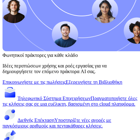
Φωνητικοί πράκτορες για κάθε κλάδο
Ιδέες περιπτώσεων χρήσης και ροές εργασίας για να
δημιουργήσετε τον επόμενο πράκτορα AI σας.
Επικοινωνήστε με τις πωλήσεις
Εξερευνήστε τη Βιβλιοθήκη
Τηλεφωνικό Σύστημα Επιχειρήσεων
Πραγματοποιήστε όλες
τις κλήσεις σας σε μια ευέλικτη, βασισμένη στο cloud πλατφόρμα.
Διεθνής Επέκταση
Υποστηρίξτε νέες αγορές με
παγκόσμιους αριθμούς και πεντακάθαρες κλήσεις.