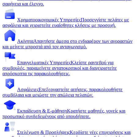
σαφήνεια και έλεγχο.
Χρηματοοικονομικές Υπηρεσίες
Προσεγγίστε πελάτες με
ασφάλεια και χειριστείτε ευαίσθητες κλήσεις με προσοχή.
Ακίνητα
Απαντήστε άμεσα στο ενδιαφέρον των αγοραστών
και μείνετε μπροστά από τον ανταγωνισμό.
Επαγγελματικές Υπηρεσίες
Κλείστε ραντεβού για
συμβουλές, παραμείνετε ανταποκριτικοί και διαχειριστείτε
απρόσκοπτα τις παρακολουθήσεις.
Ασφάλειες
Επεξεργαστείτε αιτήσεις, παρακολουθήστε
συμβόλαια και μειώστε την απώλεια πελατών.
Εκπαίδευση & E-μάθηση
Κρατήστε μαθητές, γονείς και
προσωπικό συνδεδεμένους από οπουδήποτε.
Στελέχωση & Προσλήψεις
Κερδίστε νέες επιχειρήσεις και