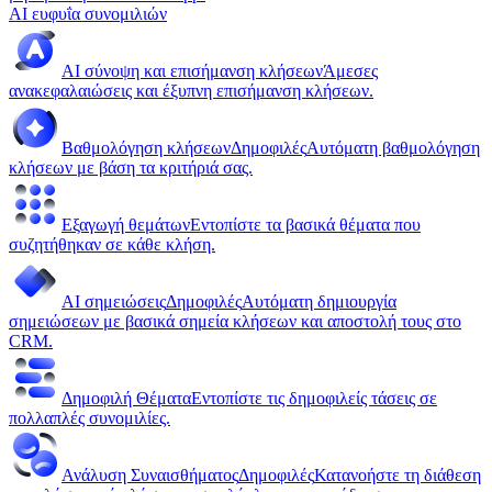
AI ευφυΐα συνομιλιών
AI σύνοψη και επισήμανση κλήσεων
Άμεσες
ανακεφαλαιώσεις και έξυπνη επισήμανση κλήσεων.
Βαθμολόγηση κλήσεων
Δημοφιλές
Αυτόματη βαθμολόγηση
κλήσεων με βάση τα κριτήριά σας.
Εξαγωγή θεμάτων
Εντοπίστε τα βασικά θέματα που
συζητήθηκαν σε κάθε κλήση.
AI σημειώσεις
Δημοφιλές
Αυτόματη δημιουργία
σημειώσεων με βασικά σημεία κλήσεων και αποστολή τους στο
CRM.
Δημοφιλή Θέματα
Εντοπίστε τις δημοφιλείς τάσεις σε
πολλαπλές συνομιλίες.
Ανάλυση Συναισθήματος
Δημοφιλές
Κατανοήστε τη διάθεση