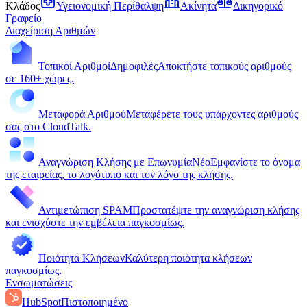
Κλάδος
Υγειονομική Περίθαλψη
Ακίνητα
Δικηγορικό
Γραφείο
Διαχείριση Αριθμών
Τοπικοί Αριθμοί
Δημοφιλές
Αποκτήστε τοπικούς αριθμούς
σε 160+ χώρες.
Μεταφορά Αριθμού
Μεταφέρετε τους υπάρχοντες αριθμούς
σας στο CloudTalk.
Αναγνώριση Κλήσης με Επωνυμία
Νέο
Εμφανίστε το όνομα
της εταιρείας, το λογότυπο και τον λόγο της κλήσης.
Αντιμετώπιση SPAM
Προστατέψτε την αναγνώριση κλήσης
και ενισχύστε την εμβέλεια παγκοσμίως.
Ποιότητα Κλήσεων
Καλύτερη ποιότητα κλήσεων
παγκοσμίως.
Ενσωματώσεις
HubSpot
Πιστοποιημένο