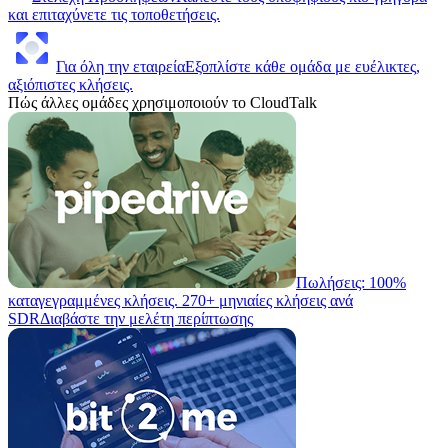
και επιταχύνετε τις τοποθετήσεις.
Για όλη την εταιρεία
Εξοπλίστε κάθε ομάδα με ευέλικτες,
αξιόπιστες κλήσεις.
Πώς άλλες ομάδες χρησιμοποιούν το CloudTalk
Πωλήσεις: 100%
καταγεγραμμένες κλήσεις. 270+ μηνιαίες κλήσεις ανά
SDR
Διαβάστε την μελέτη περίπτωσης