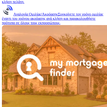
κλήση πελάτη.
Αναλογία Ομιλίας/Ακρόασης
Συγκρίνετε τον χρόνο ομιλίας
έναντι του χρόνου ακρόασης ανά κλήση και παρακολουθήστε
πρότυπα σε όλους τους εκπροσώπους.