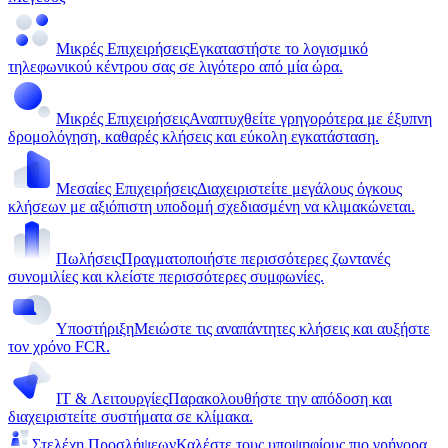
Μικρές Επιχειρήσεις
Εγκαταστήστε το λογισμικό
τηλεφωνικού κέντρου σας σε λιγότερο από μία ώρα.
Μικρές Επιχειρήσεις
Αναπτυχθείτε γρηγορότερα με έξυπνη
δρομολόγηση, καθαρές κλήσεις και εύκολη εγκατάσταση.
Μεσαίες Επιχειρήσεις
Διαχειριστείτε μεγάλους όγκους
κλήσεων με αξιόπιστη υποδομή σχεδιασμένη να κλιμακώνεται.
Πωλήσεις
Πραγματοποιήστε περισσότερες ζωντανές
συνομιλίες και κλείστε περισσότερες συμφωνίες.
Υποστήριξη
Μειώστε τις αναπάντητες κλήσεις και αυξήστε
τον χρόνο FCR.
IT & Λειτουργίες
Παρακολουθήστε την απόδοση και
διαχειριστείτε συστήματα σε κλίμακα.
Στελέχη Προσλήψεων
Καλέστε τους υποψηφίους πιο γρήγορα