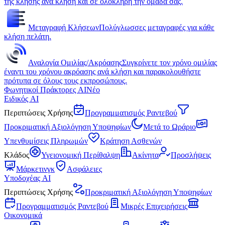
της κλήσης ανά κλήση και σε ολόκληρη την ομάδα σας.
Μεταγραφή Κλήσεων
Πολύγλωσσες μεταγραφές για κάθε
κλήση πελάτη.
Αναλογία Ομιλίας/Ακρόασης
Συγκρίνετε τον χρόνο ομιλίας
έναντι του χρόνου ακρόασης ανά κλήση και παρακολουθήστε
πρότυπα σε όλους τους εκπροσώπους.
Φωνητικοί Πράκτορες AI
Νέο
Ειδικός AI
Περιπτώσεις Χρήσης
Προγραμματισμός Ραντεβού
Προκριματική Αξιολόγηση Υποψηφίων
Μετά το Ωράριο
Υπενθυμίσεις Πληρωμών
Κράτηση Ασθενών
Κλάδος
Υγειονομική Περίθαλψη
Ακίνητα
Προσλήψεις
Μάρκετινγκ
Ασφάλειες
Υποδοχέας AI
Περιπτώσεις Χρήσης
Προκριματική Αξιολόγηση Υποψηφίων
Προγραμματισμός Ραντεβού
Μικρές Επιχειρήσεις
Οικονομικά