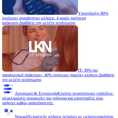
Υποστήριξη: 80%
λιγότερες αναπάντητες κλήσεις. 4 φορές ταχύτερη
απόκριση.
Διαβάστε την μελέτη περίπτωσης
IT: 30% πιο
παραγωγικοί πράκτορες. 40% λιγότερες χαμένες κλήσεις.
Διαβάστε
την μελέτη περίπτωσης
Λογισμικό & Τεχνολογία
Κλείστε περισσότερες επιδείξεις,
ολοκληρώστε συμφωνίες πιο γρήγορα και υποστηρίξτε τους
χρήστες καθώς αναπτύσσεστε.
Νομικά
Χειριστείτε κλήσεις πελατών με εμπιστευτικότητα,