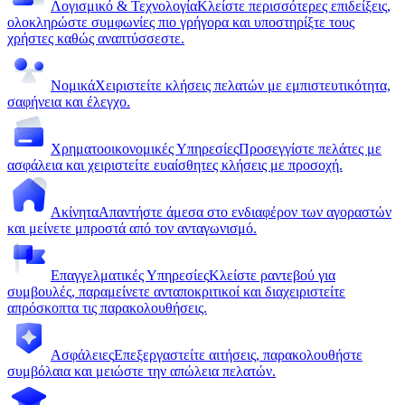
Λογισμικό & Τεχνολογία
Κλείστε περισσότερες επιδείξεις,
ολοκληρώστε συμφωνίες πιο γρήγορα και υποστηρίξτε τους
χρήστες καθώς αναπτύσσεστε.
Νομικά
Χειριστείτε κλήσεις πελατών με εμπιστευτικότητα,
σαφήνεια και έλεγχο.
Χρηματοοικονομικές Υπηρεσίες
Προσεγγίστε πελάτες με
ασφάλεια και χειριστείτε ευαίσθητες κλήσεις με προσοχή.
Ακίνητα
Απαντήστε άμεσα στο ενδιαφέρον των αγοραστών
και μείνετε μπροστά από τον ανταγωνισμό.
Επαγγελματικές Υπηρεσίες
Κλείστε ραντεβού για
συμβουλές, παραμείνετε ανταποκριτικοί και διαχειριστείτε
απρόσκοπτα τις παρακολουθήσεις.
Ασφάλειες
Επεξεργαστείτε αιτήσεις, παρακολουθήστε
συμβόλαια και μειώστε την απώλεια πελατών.