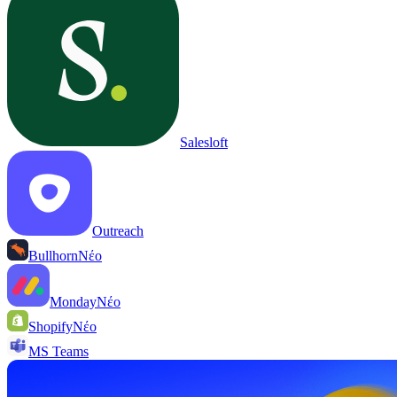
Salesloft
Outreach
Bullhorn
Νέο
Monday
Νέο
Shopify
Νέο
MS Teams