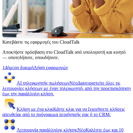
Κατεβάστε τις εφαρμογές του CloudTalk
Αποκτήστε πρόσβαση στο CloudTalk από υπολογιστή και κινητό
— οποτεδήποτε, οπουδήποτε.
14ήμερη δοκιμή
Λήψη εφαρμογών
AI τηλεφωνητής πωλήσεων
Νέο
Διαχειριστείτε όλες τις
λειτουργίες κλήσεων με έναν τηλεφωνητή, από την προεπισκόπηση
έως την παράλληλη κλήση.
Κλήση με ένα κλικ
Κάντε κλικ για να ξεκινήσετε κλήσεις
απευθείας από το πρόγραμμα περιήγησής σας ή το CRM.
Λειτουργία παράλληλης κλήσης
Νέο
Καλέστε έως και 10