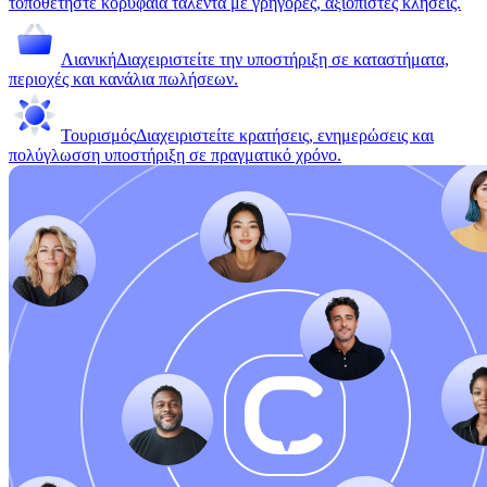
τοποθετήστε κορυφαία ταλέντα με γρήγορες, αξιόπιστες κλήσεις.
Λιανική
Διαχειριστείτε την υποστήριξη σε καταστήματα,
περιοχές και κανάλια πωλήσεων.
Τουρισμός
Διαχειριστείτε κρατήσεις, ενημερώσεις και
πολύγλωσση υποστήριξη σε πραγματικό χρόνο.