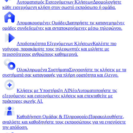
Αυτοματισμός Εισερχόμενων Κλήσεων
Δρομολογήστε
κάθε εισερχόμενη κλήση στον σωστό εκπρόσωπο ή ομάδα.
Απομακρυσμένες Ομάδες
Διατηρήστε τις κατανεμημένες
ομάδες συνδεδεμένες και ανταποκρινόμενες μέσω τηλεφώνου.
Αποδοτικότητα Εξερχόμενων Κλήσεων
Καλέστε πιο
γρήγορα, παρακάμψτε τους τηλεφωνητές και μιλήστε με
περισσότερους ανθρώπους καθημερινά.
Ολοκληρωμένα Συστήματα
Συγχρονίστε τις κλήσεις με τα
συστήματά σας καταγραφής για πλήρη ορατότητα και έλεγχο.
Κλήσεις με Υποστήριξη AI
Νέο
Αυτοματοποιήστε τις
εξερχόμενες και εισερχόμενες κλήσεις και επεκταθείτε με
πράκτορες φωνής AI.
Καθοδήγηση Ομάδας & Πληροφορίες
Παρακολουθήστε,
αναλύστε και καθοδηγήστε τους εκπροσώπους για να ενισχύσετε
την απόδοση.