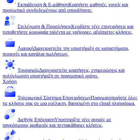
Εκπαίδευση & E-μάθηση
Κρατήστε μαθητές, γονείς και
προσωπικό συνδεδεμένους από οπουδήποτε.
Στελέχωση & Προσλήψεις
Κερδίστε νέες επιχειρήσεις και
τοποθετήστε κορυφαία ταλέντα με γρήγορες, αξιόπιστες κλήσεις.
Λιανική
Διαχειριστείτε την υποστήριξη σε καταστήματα,
περιοχές και κανάλια πωλήσεων.
Τουρισμός
Διαχειριστείτε κρατήσεις, ενημερώσεις και
πολύγλωσση υποστήριξη σε πραγματικό χρόνο.
Χρήση
Τηλεφωνικό Σύστημα Επιχειρήσεων
Πραγματοποιήστε όλες
τις κλήσεις σας σε μια ευέλικτη, βασισμένη στο cloud πλατφόρμα.
Διεθνής Επέκταση
Υποστηρίξτε νέες αγορές με
παγκόσμιους αριθμούς και πεντακάθαρες κλήσεις.