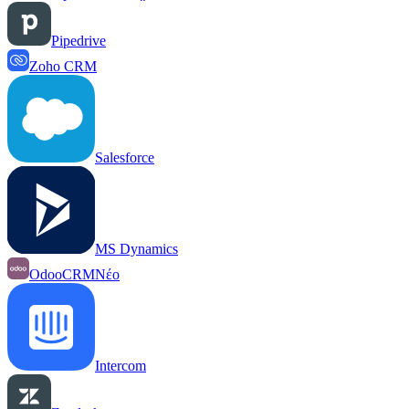
Pipedrive
Zoho CRM
Salesforce
MS Dynamics
OdooCRM
Νέο
Intercom