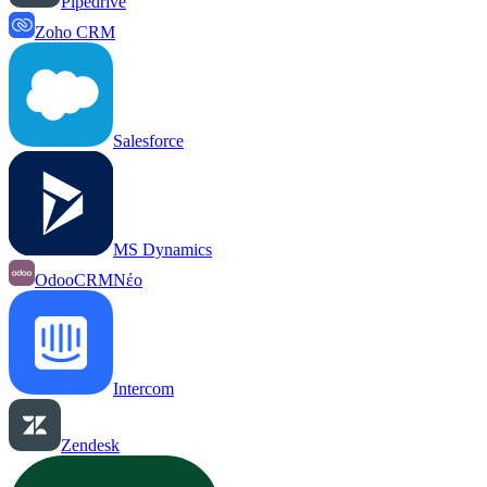
Pipedrive
Zoho CRM
Salesforce
MS Dynamics
OdooCRM
Νέο
Intercom
Zendesk