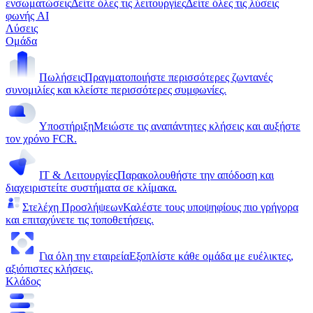
ενσωματώσεις
Δείτε όλες τις λειτουργίες
Δείτε όλες τις λύσεις
φωνής AI
Λύσεις
Ομάδα
Πωλήσεις
Πραγματοποιήστε περισσότερες ζωντανές
συνομιλίες και κλείστε περισσότερες συμφωνίες.
Υποστήριξη
Μειώστε τις αναπάντητες κλήσεις και αυξήστε
τον χρόνο FCR.
IT & Λειτουργίες
Παρακολουθήστε την απόδοση και
διαχειριστείτε συστήματα σε κλίμακα.
Στελέχη Προσλήψεων
Καλέστε τους υποψηφίους πιο γρήγορα
και επιταχύνετε τις τοποθετήσεις.
Για όλη την εταιρεία
Εξοπλίστε κάθε ομάδα με ευέλικτες,
αξιόπιστες κλήσεις.
Κλάδος