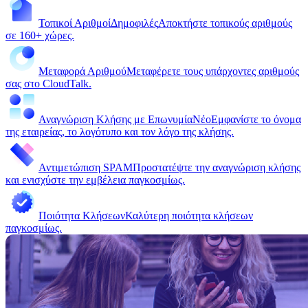
Τοπικοί Αριθμοί
Δημοφιλές
Αποκτήστε τοπικούς αριθμούς
σε 160+ χώρες.
Μεταφορά Αριθμού
Μεταφέρετε τους υπάρχοντες αριθμούς
σας στο CloudTalk.
Αναγνώριση Κλήσης με Επωνυμία
Νέο
Εμφανίστε το όνομα
της εταιρείας, το λογότυπο και τον λόγο της κλήσης.
Αντιμετώπιση SPAM
Προστατέψτε την αναγνώριση κλήσης
και ενισχύστε την εμβέλεια παγκοσμίως.
Ποιότητα Κλήσεων
Καλύτερη ποιότητα κλήσεων
παγκοσμίως.