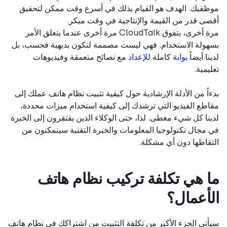
فيك. الهدف هو القيام بذلك في أسرع وقت ممكن لتحقيق
ى قدر من القيمة والإنتاجية في وقت مبكر.
مرة أخرى، يتفوق CloudTalk مرة أخرى عندما يتعلق الأمر
ولة الاستخدام. فهي ليست مصممة لتكون بديهية فحسب، بل
نا أيضاً
بوابة
كاملة
للإعداد
مع نصائح متعمقة وفيديوهات
يمية.
اً من الأدلة الإرشادية حول كيفية تثبيت نظام هاتف عملك إلى
طع الفيديو التي ترشدك إلى كيفية استخدام ميزات محددة،
نا كل شيء مغطى. لذا، حتى الوكلاء الذين يفتقرون إلى الخبرة
مجال تكنولوجيا المعلومات والخبرة التقنية سيتمكنون من
قاطها دون أي مشكلة.
 هي تكلفة تركيب نظام هاتف
أعمال؟
تي الجزء الأكبر من تكلفة التثبيت من اشتراكك في نظام هاتف