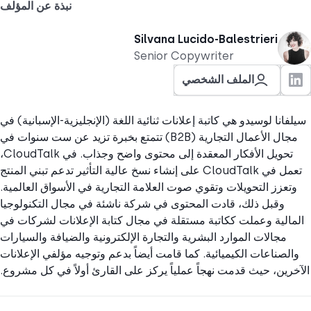
نبذة عن المؤلف
Silvana Lucido-Balestrieri
Senior Copywriter
الملف الشخصي
انا لوسيدو هي كاتبة إعلانات ثنائية اللغة (الإنجليزية-الإسبانية) في
مجال الأعمال التجارية (B2B) تتمتع بخبرة تزيد عن ست سنوات في
تحويل الأفكار المعقدة إلى محتوى واضح وجذاب. في CloudTalk،
تعمل في CloudTalk على إنشاء نسخ عالية التأثير تدعم تبني المنتج
عزز التحويلات وتقوي صوت العلامة التجارية في الأسواق العالمية.
وقبل ذلك، قادت المحتوى في شركة ناشئة في مجال التكنولوجيا
لية وعملت ككاتبة مستقلة في مجال كتابة الإعلانات لشركات في
مجالات الموارد البشرية والتجارة الإلكترونية والضيافة والسيارات
صناعات الكيميائية. كما قامت أيضاً بدعم وتوجيه مؤلفي الإعلانات
ين، حيث قدمت نهجاً عملياً يركز على القارئ أولاً في كل مشروع.