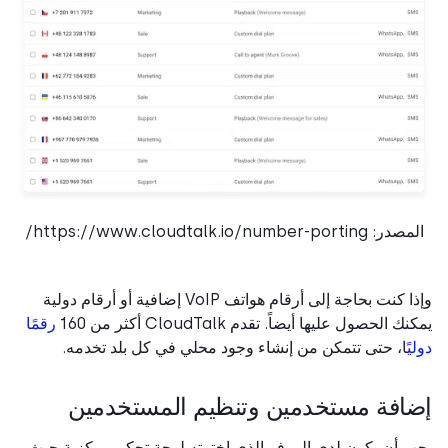
 https://www.cloudtalk.io/number-porting/
وإذا كنت بحاجة إلى أرقام هواتف VoIP إضافية أو أرقام دولية
 الحصول عليها أيضاً. تقدم CloudTalk أكثر من 160
رقمًا
ي
ًا، حتى تتمكن من إنشاء وجود محلي في كل بلد تخدمه.
افة مستخدمين وتنظيم المستخدمين
 أن يكون لدى الموفر الذي اخترته لوحة تحكم مركزية حيث