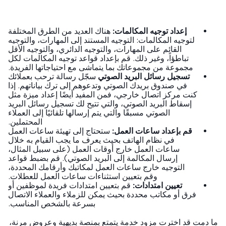
إعداد توجيه المكالمات:
هناك العديد من الطرق المختلفة
لتوجيه المكالمات: التوجيه المستند إلى المهارات، والتوجيه
القائم على المهارات، والتوجيه الدائري، والتوجيه الأقل
تباطؤاً، وغير ذلك. قم بإعداد قواعد توجيه المكالمات لكل
مجموعة من مجموعاتك بما يتماشى مع احتياجاتها الفريدة.
تسجيل رسائل البريد الصوتي
سجّل رسالة ترحب بعملائك
في صندوق بريدك الصوتي وتدعوهم إلى ترك بياناتهم. إذا
كنت مركز اتصال خارجي، فمن المفيد أيضًا إعداد ميزة مثل
إسقاط البريد الصوتي، والتي تتيح لك تسجيل رسائل البريد
الصوتي مسبقًا والتي يتم إرسالها تلقائيًا إلى العملاء
المحتملين.
قم بإعداد ساعات العمل:
ستحتاج إلى تهيئة ساعات العمل
في نظام الهاتف بحيث يعرف ما يجب القيام به خلال
ساعات العمل خارج أوقات العمل (على سبيل المثال،
إرسال المكالمة إلى البريد الصوتي). قم بضبط قواعد
التوجيه خارج ساعات العمل لمكاتبك وأرقامك المحددة،
وقم بتعيين استثناءات ساعات العمل للعطلات.
تعيين امتدادات:
قم بتعيين امتدادات فريدة لموظفين أو
فرق أو مكاتب محددة بحيث يمكن للزملاء والعملاء الاتصال
بسرعة بالشخص المناسب.
دمت قد اخترت مزود خدمة يتمتع بمنصة بديهية وعروض مرنة،