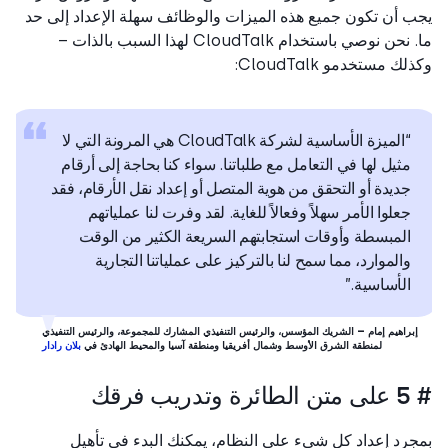
 أن تكون جميع هذه الميزات والوظائف سهلة الإعداد إلى حد
ما. نحن نوصي باستخدام CloudTalk لهذا السبب بالذات –
ك مستخدمو CloudTalk:
“الميزة الأساسية لشركة CloudTalk هي المرونة التي لا
مثيل لها في التعامل مع طلباتنا. سواء كنا بحاجة إلى أرقام
جديدة أو التحقق من هوية المتصل أو إعداد نقل الأرقام، فقد
جعلوا الأمر سهلاً وفعالاً للغاية. لقد وفرت لنا عملياتهم
المبسطة وأوقات استجابتهم السريعة الكثير من الوقت
والموارد، مما سمح لنا بالتركيز على عملياتنا التجارية
الأساسية.”
براهيم إمام – الشريك المؤسس، والرئيس التنفيذي المشارك للمجموعة، والرئيس التنفيذي
لمنطقة الشرق الأوسط وشمال أفريقيا ومنطقة آسيا والمحيط الهادئ في
بلان رادار
يب فرقك
رد إعداد كل شيء على النظام، يمكنك البدء في تأهيل