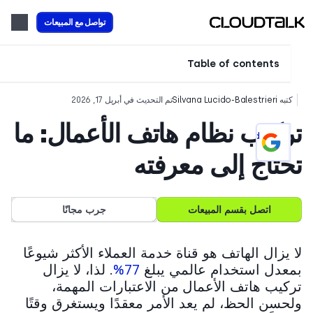
تواصل مع المبيعات
Table of contents
تبه
Silvana Lucido-Balestrieri
تم التحديث في أبريل 17, 2026
كيب نظام هاتف الأعمال: ما
Add CloudTalk as a preferred
source on Google
تاج إلى معرفته
اتصل بقسم المبيعات
جرب مجانًا
 يزال الهاتف هو قناة خدمة العملاء الأكثر شيوعًا
عدل استخدام عالمي يبلغ
77%
.
لذا، لا يزال
كيب هاتف الأعمال
من الاعتبارات المهمة،
حسن الحظ، لم يعد الأمر معقدًا ويستغرق وقتًا