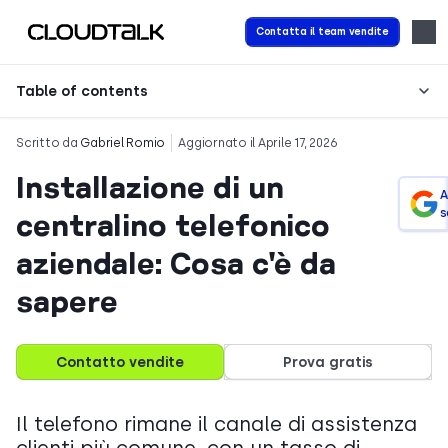
Contatta il team vendite
Table of contents
Scritto da
Gabriel Romio
Aggiornato il Aprile 17, 2026
Installazione di un
A
s
centralino telefonico
aziendale: Cosa c'è da
sapere
Contatto vendite
Prova gratis
Il telefono rimane il canale di assistenza