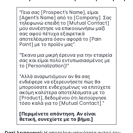
“Γεια σας [Prospect’s Name], είμαι
[Agent’s Name] από το [Company]. Σας
τηλεφωνώ επειδή το [Mutual Contact]
μου συνέστησε να επικοινωνήσω μαζί
σας αφού πέτυχα εξαιρετικά
αποτελέσματα όσον αφορά το [Pain
Point] με το προϊόν μας”.
“Έκανα μια μικρή έρευνα για την εταιρεία
σας και είμαι πολύ εντυπωσιασμένος με
το [Personalization]!”
“Αλλά αναρωτιόμουν αν θα σας
ενδιέφερε να εξερευνήσετε πώς θα
μπορούσατε ενδεχομένως να επιτύχετε
ακόμη καλύτερα αποτελέσματα με το
[Product], δεδομένου ότι λειτούργησε
τόσο καλά για το [Mutual Contact].”
[Περιμένετε απάντηση. Αν είναι
θετική, συνεχίστε με το βήμα.]
Γιατί λειτουργεί:
Η αποτελεσματικότητα αυτού του