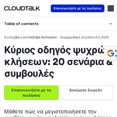
Επικοινωνήστε με τις πωλήσεις
Table of contents
Συντάχθηκε από
Natalie Asmussen
Ενημερώθηκε στις March 6, 2025
Κύριος οδηγός ψυχρών
A
s
κλήσεων: 20 σενάρια &
συμβουλές
Επικοινωνήστε με τις
Δοκίμασε δωρεάν
πωλήσεις
Μάθετε πώς να μεγιστοποιήσετε την