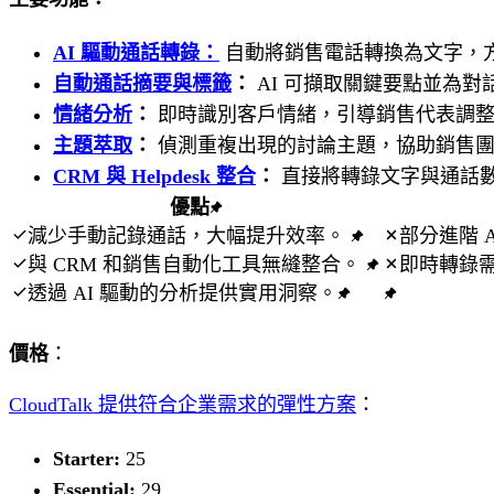
AI 驅動通話轉錄：
自動將銷售電話轉換為文字，
自動通話摘要與標籤
：
AI 可擷取關鍵要點並為
情緒分析
：
即時識別客戶情緒，引導銷售代表調整
主題萃取
：
偵測重複出現的討論主題，協助銷售團
CRM 與 Helpdesk 整合
：
直接將轉錄文字與通話
優點
減少手動記錄通話，大幅提升效率。
部分進階 
與 CRM 和銷售自動化工具無縫整合。
即時轉錄
透過 AI 驅動的分析提供實用洞察。
價格
：
CloudTalk 提供符合企業需求的彈性方案
：
Starter:
25
Essential:
29