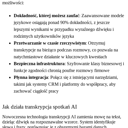
możliwości:
Dokładność, której możesz zaufać
: Zaawansowane modele
językowe osiągają ponad 90% dokładności, z jeszcze
lepszymi wynikami w przypadku wyraźnego dźwięku i
rodzimych użytkowników języka
Przetwarzanie w czasie rzeczywistym
: Otrzymuj
transkrypcje na bieżąco podczas rozmowy, co pozwala na
natychmiastowe działanie w kluczowych kwestiach
Bezpieczna infrastruktura
: Szyfrowanie klasy biznesowej i
funkcje zgodności chronią poufne rozmowy firmowe
Płynna integracja
: Połącz się z istniejącymi narzędziami,
takimi jak systemy CRM i platformy do współpracy, aby
zachować ciągłość pracy
Jak działa transkrypcja spotkań AI
Nowoczesna technologia transkrypcji AI zamienia mowę na tekst,
dzieląc dźwięk na rozpoznawalne wzorce. System identyfikuje
słowa i frazy, porównując je z obszernymi bazami danych