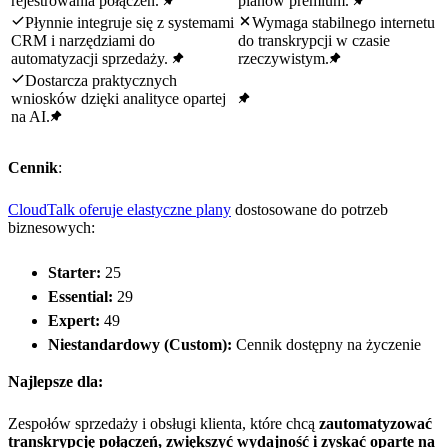
rejestrowania połączeń.
planów premium.
Płynnie integruje się z systemami
Wymaga stabilnego internetu
CRM i narzędziami do
do transkrypcji w czasie
automatyzacji sprzedaży.
rzeczywistym.
Dostarcza praktycznych
wniosków dzięki analityce opartej
na AI.
Cennik
:
CloudTalk oferuje elastyczne plany
dostosowane do potrzeb
biznesowych:
Starter:
25
Essential:
29
Expert:
49
Niestandardowy (Custom):
Cennik dostępny na życzenie
Najlepsze dla:
Zespołów sprzedaży i obsługi klienta, które chcą
zautomatyzować
transkrypcję połączeń, zwiększyć wydajność i zyskać oparte na