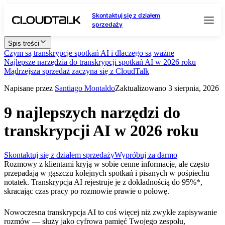
Skontaktuj się z działem
sprzedaży
Spis treści
Czym są transkrypcje spotkań AI i dlaczego są ważne
Najlepsze narzędzia do transkrypcji spotkań AI w 2026 roku
Mądrzejsza sprzedaż zaczyna się z CloudTalk
Napisane przez
Santiago Montaldo
Zaktualizowano 3 sierpnia, 2026
9 najlepszych narzędzi do
transkrypcji AI w 2026 roku
Skontaktuj się z działem sprzedaży
Wypróbuj za darmo
Rozmowy z klientami kryją w sobie cenne informacje, ale często
przepadają w gąszczu kolejnych spotkań i pisanych w pośpiechu
notatek. Transkrypcja AI rejestruje je z dokładnością do 95%*,
skracając czas pracy po rozmowie prawie o połowę.
Nowoczesna transkrypcja AI to coś więcej niż zwykłe zapisywanie
rozmów — służy jako cyfrowa pamięć Twojego zespołu,