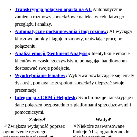
Transkrypcja połączeń oparta na AI:
Automatycznie
zamienia rozmowy sprzedażowe na tekst w celu łatwego
przeglądu i analizy.
Automatyczne podsumowania i tagi rozmów
:
AI wyciąga
kluczowe punkty i taguje rozmowy, ułatwiając pracę po
połączeniu.
Analiza emocji (Sentiment Analysis)
:
Identyfikuje emocje
klientów w czasie rzeczywistym, pomagając handlowcom
dostosować swoje podejście.
Wyodrębnianie tematów
:
Wykrywa powtarzające się tematy
dyskusji, pomagając zespołom sprzedaży ulepszać swoje
prezentacje.
Integracja z CRM i Helpdesk
:
Synchronizuje transkrypcje i
dane połączeń bezpośrednio z platformami sprzedażowymi i
pomocniczymi.
Zalety
Wady
Zwiększa wydajność poprzez
Niektóre zaawansowane
ograniczenie ręcznego
funkcje AI są ograniczone do