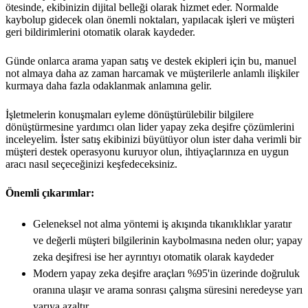
ötesinde, ekibinizin dijital belleği olarak hizmet eder. Normalde
kaybolup gidecek olan önemli noktaları, yapılacak işleri ve müşteri
geri bildirimlerini otomatik olarak kaydeder.
Günde onlarca arama yapan satış ve destek ekipleri için bu, manuel
not almaya daha az zaman harcamak ve müşterilerle anlamlı ilişkiler
kurmaya daha fazla odaklanmak anlamına gelir.
İşletmelerin konuşmaları eyleme dönüştürülebilir bilgilere
dönüştürmesine yardımcı olan lider yapay zeka deşifre çözümlerini
inceleyelim. İster satış ekibinizi büyütüyor olun ister daha verimli bir
müşteri destek operasyonu kuruyor olun, ihtiyaçlarınıza en uygun
aracı nasıl seçeceğinizi keşfedeceksiniz.
Önemli çıkarımlar:
Geleneksel not alma yöntemi iş akışında tıkanıklıklar yaratır
ve değerli müşteri bilgilerinin kaybolmasına neden olur; yapay
zeka deşifresi ise her ayrıntıyı otomatik olarak kaydeder
Modern yapay zeka deşifre araçları %95'in üzerinde doğruluk
oranına ulaşır ve arama sonrası çalışma süresini neredeyse yarı
yarıya azaltır