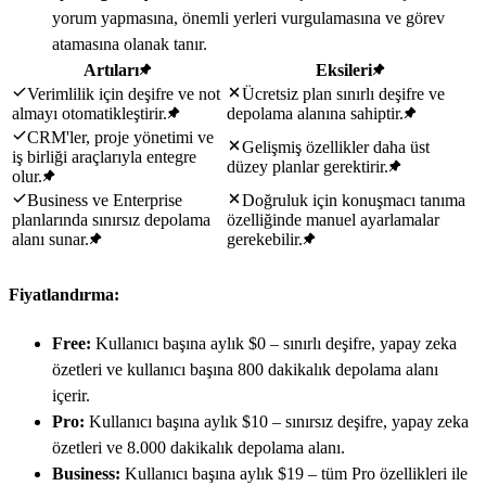
yorum yapmasına, önemli yerleri vurgulamasına ve görev
atamasına olanak tanır.
Artıları
Eksileri
Verimlilik için deşifre ve not
Ücretsiz plan sınırlı deşifre ve
almayı otomatikleştirir.
depolama alanına sahiptir.
CRM'ler, proje yönetimi ve
Gelişmiş özellikler daha üst
iş birliği araçlarıyla entegre
düzey planlar gerektirir.
olur.
Business ve Enterprise
Doğruluk için konuşmacı tanıma
planlarında sınırsız depolama
özelliğinde manuel ayarlamalar
alanı sunar.
gerekebilir.
Fiyatlandırma:
Free:
Kullanıcı başına aylık $0 – sınırlı deşifre, yapay zeka
özetleri ve kullanıcı başına 800 dakikalık depolama alanı
içerir.
Pro:
Kullanıcı başına aylık $10 – sınırsız deşifre, yapay zeka
özetleri ve 8.000 dakikalık depolama alanı.
Business:
Kullanıcı başına aylık $19 – tüm Pro özellikleri ile