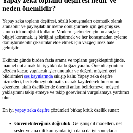
Yapay zeka toplantı deşifresi nedir ve
neden önemlidir?
Yapay zeka toplantı deşifresi, sözlü konuşmaları otomatik olarak
aranabilir ve paylaşılabilir metne dönüştürmek için gelişmiş ses
tanıma teknolojisini kullanır. Modern işletmeler için bu araçlar;
bilgiyi korumak, iş birliğini geliştirmek ve her konuşmadan eyleme
dönüştürülebilir çıkarımlar elde etmek için vazgeçilmez hale
gelmiştir.
Ekibiniz günde birden fazla arama ve toplantı gerçekleştirdiğinde,
manuel not almak bir iş yükü darboğazı yaratır. Önemli ayrıntılar
gözden kaçar, yapılacak işler unutulur ve değerli müşteri geri
bildirimleri
ses kayıtlarında
sıkışıp kalır. Yapay zeka deşifre
hizmetleri, her kelimeyi otomatik olarak kaydederek bu sorunu
çözerken, akıllı özellikler de önemli anları belirlemeye, müşteri
yaklaşımını takip etmeye ve takip görevlerini vurgulamaya yardımcı
olur.
En iyi
yapay zeka deşifre
çözümleri birkaç kritik özellik sunar:
Güvenebileceğiniz doğruluk
: Gelişmiş dil modelleri, net
sesler ve ana dili konuşanlar için daha da iyi sonuçlarla