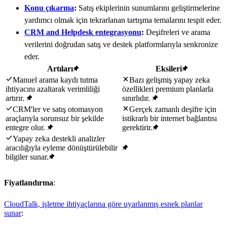
Konu çıkarma
:
Satış ekiplerinin sunumlarını geliştirmelerine
yardımcı olmak için tekrarlanan tartışma temalarını tespit eder.
CRM and Helpdesk entegrasyonu
:
Deşifreleri ve arama
verilerini doğrudan satış ve destek platformlarıyla senkronize
eder.
Artıları
Eksileri
Manuel arama kaydı tutma
Bazı gelişmiş yapay zeka
ihtiyacını azaltarak verimliliği
özellikleri premium planlarla
artırır.
sınırlıdır.
CRM'ler ve satış otomasyon
Gerçek zamanlı deşifre için
araçlarıyla sorunsuz bir şekilde
istikrarlı bir internet bağlantısı
entegre olur.
gerektirir.
Yapay zeka destekli analizler
aracılığıyla eyleme dönüştürülebilir
bilgiler sunar.
Fiyatlandırma
:
CloudTalk, işletme ihtiyaçlarına göre uyarlanmış esnek planlar
sunar
: