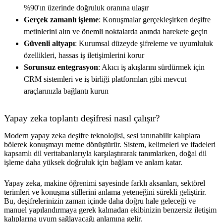
%90'ın üzerinde doğruluk oranına ulaşır
Gerçek zamanlı işleme
: Konuşmalar gerçekleşirken deşifre
metinlerini alın ve önemli noktalarda anında harekete geçin
Güvenli altyapı
: Kurumsal düzeyde şifreleme ve uyumluluk
özellikleri, hassas iş iletişimlerini korur
Sorunsuz entegrasyon
: Akıcı iş akışlarını sürdürmek için
CRM sistemleri ve iş birliği platformları gibi mevcut
araçlarınızla bağlantı kurun
Yapay zeka toplantı deşifresi nasıl çalışır?
Modern yapay zeka deşifre teknolojisi, sesi tanınabilir kalıplara
bölerek konuşmayı metne dönüştürür. Sistem, kelimeleri ve ifadeleri
kapsamlı dil veritabanlarıyla karşılaştırarak tanımlarken, doğal dil
işleme daha yüksek doğruluk için bağlam ve anlam katar.
Yapay zeka, makine öğrenimi sayesinde farklı aksanları, sektörel
terimleri ve konuşma stillerini anlama yeteneğini sürekli geliştirir.
Bu, deşifrelerinizin zaman içinde daha doğru hale geleceği ve
manuel yapılandırmaya gerek kalmadan ekibinizin benzersiz iletişim
kalıplarına uyum sağlayacağı anlamına gelir.