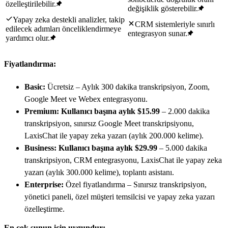
özelleştirilebilir.
değişiklik gösterebilir.
Yapay zeka destekli analizler, takip
CRM sistemleriyle sınırlı
edilecek adımları önceliklendirmeye
entegrasyon sunar.
yardımcı olur.
Fiyatlandırma:
Basic:
Ücretsiz – Aylık 300 dakika transkripsiyon, Zoom,
Google Meet ve Webex entegrasyonu.
Premium:
Kullanıcı başına aylık $15.99
– 2.000 dakika
transkripsiyon, sınırsız Google Meet transkripsiyonu,
LaxisChat ile yapay zeka yazarı (aylık 200.000 kelime).
Business:
Kullanıcı başına aylık $29.99
– 5.000 dakika
transkripsiyon, CRM entegrasyonu, LaxisChat ile yapay zeka
yazarı (aylık 300.000 kelime), toplantı asistanı.
Enterprise:
Özel fiyatlandırma – Sınırsız transkripsiyon,
yönetici paneli, özel müşteri temsilcisi ve yapay zeka yazarı
özelleştirme.
En çok şunun için uygundur: