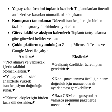
Yapay zeka üretimi toplantı özetleri:
Toplantılardan önemli
analizleri ve kararları otomatik olarak çıkarır.
Konuşmacı tanımlama:
Düzenli transkriptler için birden
fazla konuşmacıyı birbirinden ayırt eder.
Görev takibi ve aksiyon kalemleri:
Toplantı tartışmalarına
göre görevleri belirler ve atar.
Çoklu platform uyumluluğu:
Zoom, Microsoft Teams ve
Google Meet ile çalışır.
Artıları
Eksileri
Not almayı ve yapılacak
Gelişmiş özellikler ücretli plan
işlerin takibini
gerektirir.
otomatikleştirir.
Yapay zeka destekli
Konuşmacı tanıma özelliğinin tam
analizlerle yüksek
doğruluk için manuel olarak
transkripsiyon doğruluğu
ayarlanması gerekebilir.
sunar.
Bazı CRM entegrasyonları
Küresel ekipler için birden
yalnızca premium paketlerde
fazla dili destekler.
mevcuttur.