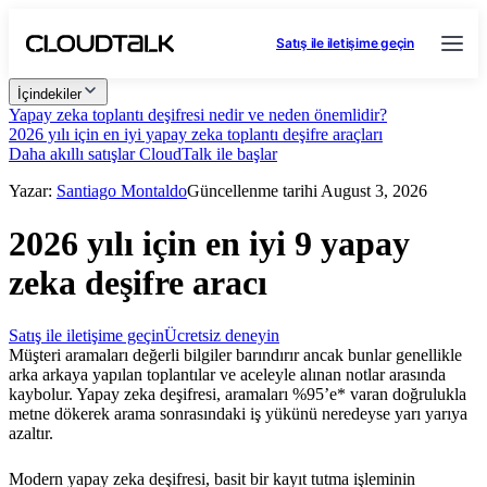
Satış ile iletişime geçin
İçindekiler
Yapay zeka toplantı deşifresi nedir ve neden önemlidir?
2026 yılı için en iyi yapay zeka toplantı deşifre araçları
Daha akıllı satışlar CloudTalk ile başlar
Yazar:
Santiago Montaldo
Güncellenme tarihi August 3, 2026
2026 yılı için en iyi 9 yapay
zeka deşifre aracı
Satış ile iletişime geçin
Ücretsiz deneyin
Müşteri aramaları değerli bilgiler barındırır ancak bunlar genellikle
arka arkaya yapılan toplantılar ve aceleyle alınan notlar arasında
kaybolur. Yapay zeka deşifresi, aramaları %95’e* varan doğrulukla
metne dökerek arama sonrasındaki iş yükünü neredeyse yarı yarıya
azaltır.
Modern yapay zeka deşifresi, basit bir kayıt tutma işleminin