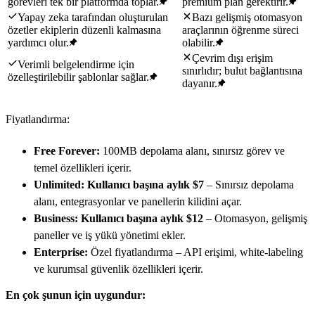
görevleri tek bir platformda toplar.
premium plan gerektirir.
Yapay zeka tarafından oluşturulan
Bazı gelişmiş otomasyon
özetler ekiplerin düzenli kalmasına
araçlarının öğrenme süreci
yardımcı olur.
olabilir.
Çevrim dışı erişim
Verimli belgelendirme için
sınırlıdır; bulut bağlantısına
özelleştirilebilir şablonlar sağlar.
dayanır.
Fiyatlandırma:
Free Forever:
100MB depolama alanı, sınırsız görev ve
temel özellikleri içerir.
Unlimited:
Kullanıcı başına aylık $7
– Sınırsız depolama
alanı, entegrasyonlar ve panellerin kilidini açar.
Business:
Kullanıcı başına aylık $12
– Otomasyon, gelişmiş
paneller ve iş yükü yönetimi ekler.
Enterprise:
Özel fiyatlandırma – API erişimi, white-labeling
ve kurumsal güvenlik özellikleri içerir.
En çok şunun için uygundur: