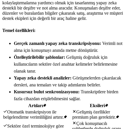
kolaylaştırmalarına yardımcı olmak için tasarlanmış yapay zeka
destekli bir deşifre ve not alma aracıdır. Konuşmaları deşifre eder,
düzenler ve buralardan bilgiler çıkararak satış, araştırma ve müşteri
destek ekipleri için değerli bir araç haline gelir.
Temel özellikleri:
Gerçek zamanlı yapay zeka transkripsiyonu:
Verimli not
alma için konuşmayı anında metne dönüştürür.
Özelleştirilebilir şablonlar:
Gelişmiş doğruluk için
kullanıcıların sektöre özel anahtar kelimeler belirlemesine
olanak tanır.
Yapay zeka destekli analizler:
Görüşmelerden çıkarılacak
dersleri, ana temaları ve takip adımlarını belirler.
Kusursuz bulut senkronizasyonu:
Transkriptlere birden
fazla cihazdan erişilebilmesini sağlar.
Artıları
Eksileri
Otomatik transkripsiyon ile
Gelişmiş özellikler
belgelendirme verimliliğini artırır.
premium plan gerektirir.
Çok konuşmacılı
Sektöre özel terminolojiye göre
sohbetlerde doğruluk oranı