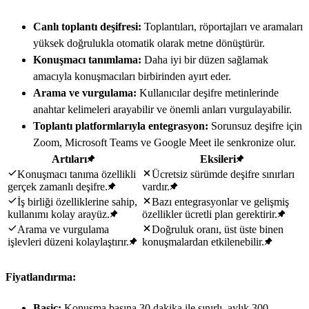
Canlı toplantı deşifresi:
Toplantıları, röportajları ve aramaları
yüksek doğrulukla otomatik olarak metne dönüştürür.
Konuşmacı tanımlama:
Daha iyi bir düzen sağlamak
amacıyla konuşmacıları birbirinden ayırt eder.
Arama ve vurgulama:
Kullanıcılar deşifre metinlerinde
anahtar kelimeleri arayabilir ve önemli anları vurgulayabilir.
Toplantı platformlarıyla entegrasyon:
Sorunsuz deşifre için
Zoom, Microsoft Teams ve Google Meet ile senkronize olur.
Artıları
Eksileri
Konuşmacı tanıma özellikli
Ücretsiz sürümde deşifre sınırları
gerçek zamanlı deşifre.
vardır.
İş birliği özelliklerine sahip,
Bazı entegrasyonlar ve gelişmiş
kullanımı kolay arayüz.
özellikler ücretli plan gerektirir.
Arama ve vurgulama
Doğruluk oranı, üst üste binen
işlevleri düzeni kolaylaştırır.
konuşmalardan etkilenebilir.
Fiyatlandırma:
Basic:
Konuşma başına 30 dakika ile sınırlı, aylık 300