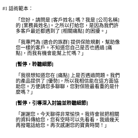
#1 話術範本：
「您好，請問是 [客戶姓名] 嗎？我是 [公司名稱]
的 [業務員姓名]。之所以打給您，是因為我們許
多客戶最近都遇到了 [相關痛點] 的困擾。」
「我專門為 [適合的族群] 提供保險規劃，幫助像
您一樣的客戶。不知道您自己是否也遇過 [痛
點]，而我有機會能幫上忙嗎？」
[暫停，聆聽細節]
「我很想知道您在 [痛點] 上是否遇過問題。我們
的產品提供了 [優勢]，所以我相信能在這方面協
助您。方便請您多聊聊，您對保險最看重的是什
麼嗎？」
[暫停，引導深入討論並聆聽細節]
「謝謝您。今天聊得非常愉快。我待會就把相關
的資料傳給您，您有空時可以先看看，我過幾天
再撥電話給您。再次感謝您的寶貴時間！」