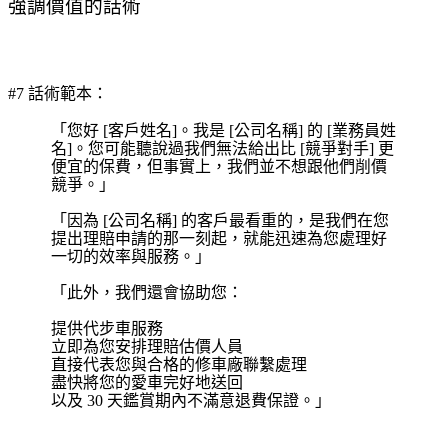
強調價值的話術
#7 話術範本：
「您好 [客戶姓名]。我是 [公司名稱] 的 [業務員姓
名]。您可能聽說過我們無法給出比 [競爭對手] 更
便宜的保費，但事實上，我們並不想跟他們削價
競爭。」
「因為 [公司名稱] 的客戶最看重的，是我們在您
提出理賠申請的那一刻起，就能迅速為您處理好
一切的效率與服務。」
「此外，我們還會協助您：
提供代步車服務
立即為您安排理賠估價人員
直接代表您與合格的修車廠聯繫處理
盡快將您的愛車完好地送回
以及 30 天鑑賞期內不滿意退費保證。」