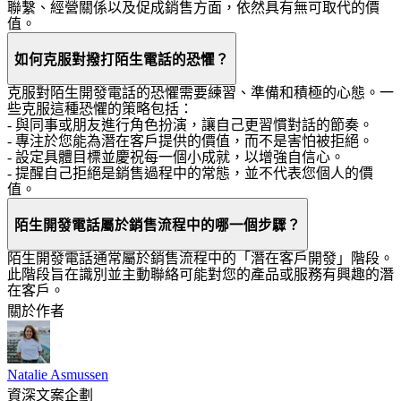
聯繫、經營關係以及促成銷售方面，依然具有無可取代的價
值。
如何克服對撥打陌生電話的恐懼？
克服對陌生開發電話的恐懼需要練習、準備和積極的心態。一
些克服這種恐懼的策略包括：
- 與同事或朋友進行角色扮演，讓自己更習慣對話的節奏。
- 專注於您能為潛在客戶提供的價值，而不是害怕被拒絕。
- 設定具體目標並慶祝每一個小成就，以增強自信心。
- 提醒自己拒絕是銷售過程中的常態，並不代表您個人的價
值。
陌生開發電話屬於銷售流程中的哪一個步驟？
陌生開發電話通常屬於銷售流程中的「潛在客戶開發」階段。
此階段旨在識別並主動聯絡可能對您的產品或服務有興趣的潛
在客戶。
關於作者
Natalie Asmussen
資深文案企劃