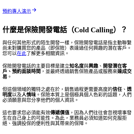
預約專人演示
什麼是保險開發電話（Cold Calling）？
與任何其他形式的陌生開發一樣，保險開發電話是指主動聯繫
尚未對購買您的產品（即保險）表達過任何興趣的潛在客戶。
您可以
在此
了解更多相關資訊。
保險開發電話的主要目標是建立
知名度
與
興趣
、
開發潛在客
戶、預約面談時間
，並最終透過銷售保險產品或服務來
達成交
易
。
但這個領域的獨特之處在於，銷售過程更需要高度的
信任
、
透
明度
以及
人情味
。保險本質上是個極具個人色彩的話題，人們
必須願意與您分享他們的個人資訊。
這也要求您必須能有效
傳遞價值
，因為人們往往會忽視壞事發
生在自己身上的可能性。為此，業務員必須知道如何克服拒
絕、強調投保的便利性與其帶來的保障。