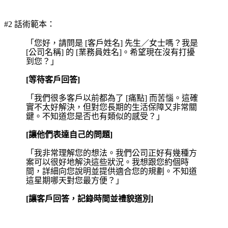
#2 話術範本：
「您好，請問是 [客戶姓名] 先生／女士嗎？我是
[公司名稱] 的 [業務員姓名]。希望現在沒有打擾
到您？」
[等待客戶回答]
「我們很多客戶以前都為了 [痛點] 而苦惱。這確
實不太好解決，但對您長期的生活保障又非常關
鍵。不知道您是否也有類似的感受？」
[讓他們表達自己的問題]
「我非常理解您的想法。我們公司正好有幾種方
案可以很好地解決這些狀況。我想跟您約個時
間，詳細向您說明並提供適合您的規劃。不知道
這星期哪天對您最方便？」
[讓客戶回答，記錄時間並禮貌道別]