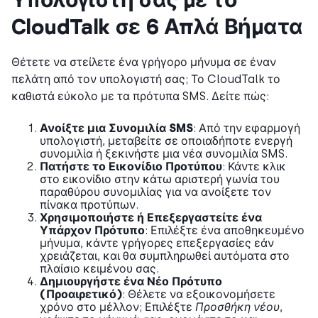
CloudTalk σε 6 Απλά Βήματα
Θέτετε να στείλετε ένα γρήγορο μήνυμα σε έναν
πελάτη από τον υπολογιστή σας; Το CloudTalk το
καθιστά εύκολο με τα πρότυπα SMS. Δείτε πώς:
Ανοίξτε μια Συνομιλία SMS
: Από την εφαρμογή
υπολογιστή, μεταβείτε σε οποιαδήποτε ενεργή
συνομιλία ή ξεκινήστε μια νέα συνομιλία SMS.
Πατήστε το Εικονίδιο Προτύπου
: Κάντε κλικ
στο εικονίδιο στην κάτω αριστερή γωνία του
παραθύρου συνομιλίας για να ανοίξετε τον
πίνακα προτύπων.
Χρησιμοποιήστε ή Επεξεργαστείτε ένα
Υπάρχον Πρότυπο
: Επιλέξτε ένα αποθηκευμένο
μήνυμα, κάντε γρήγορες επεξεργασίες εάν
χρειάζεται, και θα συμπληρωθεί αυτόματα στο
πλαίσιο κειμένου σας.
Δημιουργήστε ένα Νέο Πρότυπο
(Προαιρετικό)
: Θέλετε να εξοικονομήσετε
χρόνο στο μέλλον; Επιλέξτε
Προσθήκη νέου
,