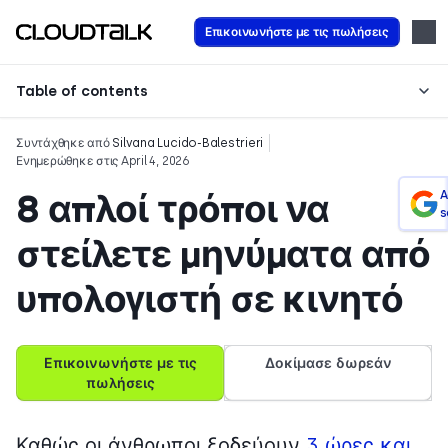
Επικοινωνήστε με τις πωλήσεις
Table of contents
Συντάχθηκε από
Silvana Lucido-Balestrieri
Ενημερώθηκε στις April 4, 2026
8 απλοί τρόποι να
A
s
στείλετε μηνύματα από
υπολογιστή σε κινητό
Επικοινωνήστε με τις
Δοκίμασε δωρεάν
πωλήσεις
Καθώς οι άνθρωποι ξοδεύουν
3 ώρες και