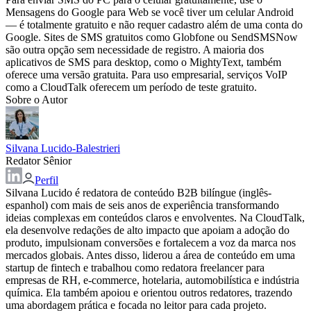
Mensagens do Google para Web se você tiver um celular Android
— é totalmente gratuito e não requer cadastro além de uma conta do
Google. Sites de SMS gratuitos como Globfone ou SendSMSNow
são outra opção sem necessidade de registro. A maioria dos
aplicativos de SMS para desktop, como o MightyText, também
oferece uma versão gratuita. Para uso empresarial, serviços VoIP
como a CloudTalk oferecem um período de teste gratuito.
Sobre o Autor
Silvana Lucido-Balestrieri
Redator Sênior
Perfil
Silvana Lucido é redatora de conteúdo B2B bilíngue (inglês-
espanhol) com mais de seis anos de experiência transformando
ideias complexas em conteúdos claros e envolventes. Na CloudTalk,
ela desenvolve redações de alto impacto que apoiam a adoção do
produto, impulsionam conversões e fortalecem a voz da marca nos
mercados globais. Antes disso, liderou a área de conteúdo em uma
startup de fintech e trabalhou como redatora freelancer para
empresas de RH, e-commerce, hotelaria, automobilística e indústria
química. Ela também apoiou e orientou outros redatores, trazendo
uma abordagem prática e focada no leitor para cada projeto.