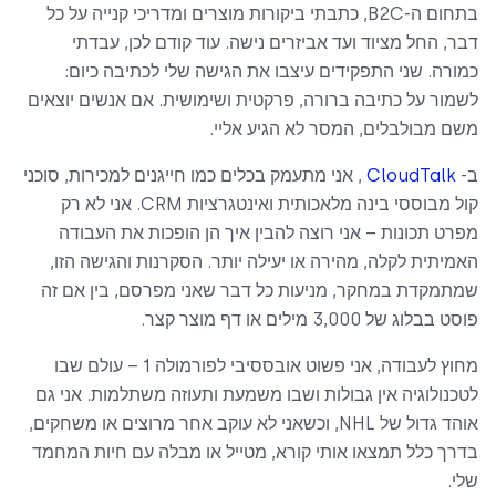
בתחום ה-B2C, כתבתי ביקורות מוצרים ומדריכי קנייה על כל
דבר, החל מציוד ועד אביזרים נישה. עוד קודם לכן, עבדתי
כמורה. שני התפקידים עיצבו את הגישה שלי לכתיבה כיום:
לשמור על כתיבה ברורה, פרקטית ושימושית. אם אנשים יוצאים
משם מבולבלים, המסר לא הגיע אליי.
ב-
CloudTalk
, אני מתעמק בכלים כמו חייגנים למכירות, סוכני
קול מבוססי בינה מלאכותית ואינטגרציות CRM. אני לא רק
מפרט תכונות – אני רוצה להבין איך הן הופכות את העבודה
האמיתית לקלה, מהירה או יעילה יותר. הסקרנות והגישה הזו,
שמתמקדת במחקר, מניעות כל דבר שאני מפרסם, בין אם זה
פוסט בבלוג של 3,000 מילים או דף מוצר קצר.
מחוץ לעבודה, אני פשוט אובססיבי לפורמולה 1 – עולם שבו
לטכנולוגיה אין גבולות ושבו משמעת ותעוזה משתלמות. אני גם
אוהד גדול של NHL, וכשאני לא עוקב אחר מרוצים או משחקים,
בדרך כלל תמצאו אותי קורא, מטייל או מבלה עם חיות המחמד
שלי.