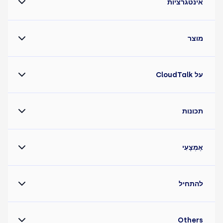
אינטגרציות
מוצר
על CloudTalk
תכונות
אֶמְצָעִי
להתחיל
Others