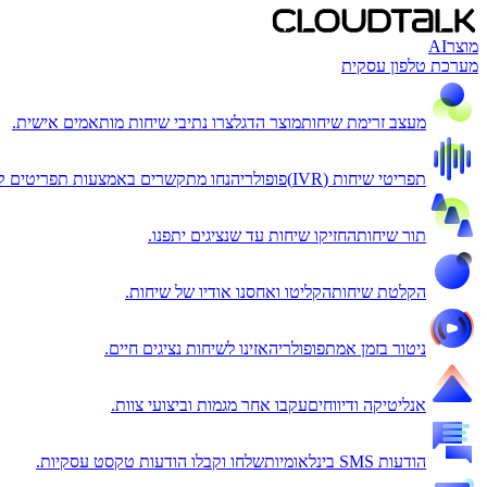
מוצר
AI
מערכת טלפון עסקית
מעצב זרימת שיחות
מוצר הדגל
צרו נתיבי שיחות מותאמים אישית.
תפריטי שיחות (IVR)
פופולרי
הנחו מתקשרים באמצעות תפריטים קו
תור שיחות
החזיקו שיחות עד שנציגים יתפנו.
הקלטת שיחות
הקליטו ואחסנו אודיו של שיחות.
ניטור בזמן אמת
פופולרי
האזינו לשיחות נציגים חיים.
אנליטיקה ודיווחים
עקבו אחר מגמות וביצועי צוות.
הודעות SMS בינלאומיות
שלחו וקבלו הודעות טקסט עסקיות.