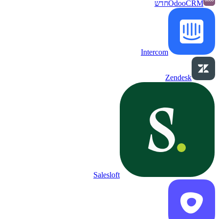
OdooCRM
חדש
Intercom
Zendesk
Salesloft