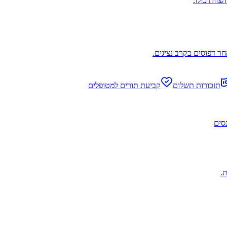
צוות כולו.
חר דפוסים בקרב נציגים.
תזכורות תשלום
קביעת תורים למטופלים
נסים