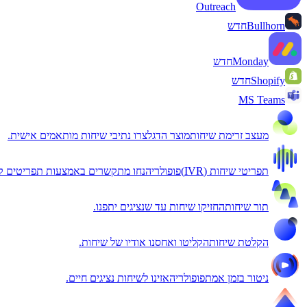
Outreach
Bullhorn
חדש
Monday
חדש
Shopify
חדש
MS Teams
מעצב זרימת שיחות
מוצר הדגל
צרו נתיבי שיחות מותאמים אישית.
תפריטי שיחות (IVR)
פופולרי
הנחו מתקשרים באמצעות תפריטים קו
תור שיחות
החזיקו שיחות עד שנציגים יתפנו.
הקלטת שיחות
הקליטו ואחסנו אודיו של שיחות.
ניטור בזמן אמת
פופולרי
האזינו לשיחות נציגים חיים.