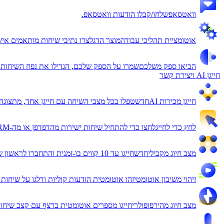
וואטסאפ
שלחו/קבלו הודעות וואטסאפ.
אוטומציית תהליכי עבודה
מוצר הדגל
צרו נתיבי שיחות מותאמים איש
הביאו ספק משלכם
שמרו על הספק שלכם, הגדילו את נפח השיחות.
חייגן AI ויצירת קשר
חייגן מכירות AI
חדש
טפלו בכל מצבי השיחה עם חייגן אחד, מתצוגה
לחץ כדי לחייג
לחצו כדי להתחיל שיחות ישירות מהדפדפן או מה-CRM שלכם.
מצב חיוג מקבילי
חדש
חייגו עד 10 קווים בו-זמנית והתחברו לראשון שעונה.
זיהוי משיבון אוטומטי
זהו אוטומטית הודעות קוליות ודלגו על שיחות 
מצב חיוג מהיר
פופולרי
חייגו מספרים אוטומטית ברצף עם קצב שיחות