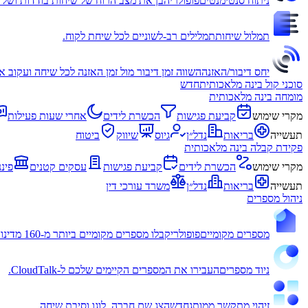
ניתוח סנטימנטים
פופולרי
הבן את מצב הרוח של שיחות בודדות ושל ה
תמלול שיחות
תמלילים רב-לשוניים לכל שיחת לקוח.
יחס דיבור/האזנה
השווה זמן דיבור מול זמן האזנה לכל שיחה ועקוב א
סוכני קול בינה מלאכותית
חדש
מומחה בינה מלאכותית
מקרי שימוש
קביעת פגישות
הכשרת לידים
אחרי שעות פעילות
תעשייה
בריאות
נדל״ן
גיוס
שיווק
ביטוח
פקידת קבלה בינה מלאכותית
מקרי שימוש
הכשרת לידים
קביעת פגישות
עסקים קטנים
פינ
תעשייה
בריאות
נדל״ן
משרד עורכי דין
ניהול מספרים
מספרים מקומיים
פופולרי
קבלו מספרים מקומיים ביותר מ-160 מדינות.
ניוד מספרים
העבירו את המספרים הקיימים שלכם ל-CloudTalk.
זיהוי מתקשר ממותג
חדש
הצג שם חברה, לוגו וסיבת שיחה.