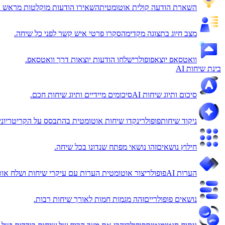
השארת הודעה קולית אוטומטית
השאירו הודעות מוקלטות מראש 
מצב חיוג בתצוגה מקדימה
סקרו פרטי איש קשר לפני כל שיחה.
וואטסאפ יוצא
פופולרי
שלחו הודעות יוצאות דרך וואטסאפ.
בינת שיחות AI
סיכום ותיוג שיחות AI
סיכומים מיידיים ותיוג שיחות חכם.
ניקוד שיחות
פופולרי
נקדו שיחות אוטומטית בהתבסס על הקריטריוני
חילוץ נושאים
זהו נושאי מפתח שנדונו בכל שיחה.
הערות AI
פופולרי
צור אוטומטית הערות עם עיקרי שיחות ושלח אותן ל
נושאים פופולריים
זהה מגמות חמות לאורך שיחות רבות.