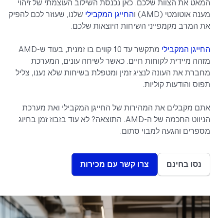
המאט את הצוות שלכם. כאן נכנסת השילוב העוצמתי של זיהוי
מענה אוטומטי (AMD) ו
החייגן המקבילי
שלנו, שעוזר לכם להפיק
את המרב מקמפייני השיחות היוצאות שלכם.
החייגן המקבילי
מתקשר עד 10 קווים בו זמנית, בעוד ש-AMD
מזהה מיידית לקוחות חיים. כאשר לשיחה עונים, המערכת
מחברת את העונה לנציג זמין ומטפלת בשיחות שלא נענו, צליל
תפוס והודעות קוליות.
אתם מקבלים את המהירות של החייגן המקבילי ואת מערכת
הניווט החכמה של ה-AMD. התוצאה? לא עוד בזבוז זמן בחיוג
מספרים והגעה למבוי סתום.
נסו בחינם
צרו קשר עם מכירות