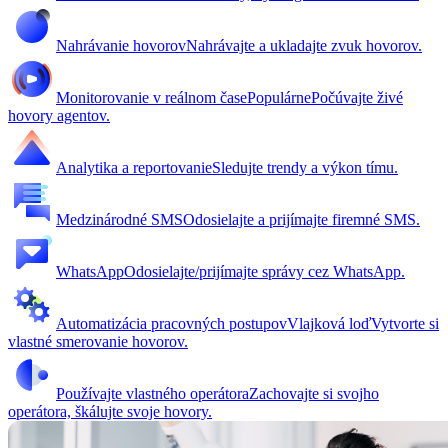
Nahrávanie hovorov
Nahrávajte a ukladajte zvuk hovorov.
Monitorovanie v reálnom čase
Populárne
Počúvajte živé
hovory agentov.
Analytika a reportovanie
Sledujte trendy a výkon tímu.
Medzinárodné SMS
Odosielajte a prijímajte firemné SMS.
WhatsApp
Odosielajte/prijímajte správy cez WhatsApp.
Automatizácia pracovných postupov
Vlajková loď
Vytvorte si
vlastné smerovanie hovorov.
Používajte vlastného operátora
Zachovajte si svojho
operátora, škálujte svoje hovory.