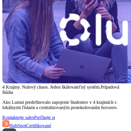
4 Krajiny. Nulový chaos. Jeden škálovateľný systém.
Prípadová
štúdia
Ako Lumni predefinovalo zapojenie študentov v 4 krajinách s
lokálnymi číslami a centralizovaným protokolovaním hovorov.
Kontaktujte sales
Prečítajte si
HubSpot
Certifikované