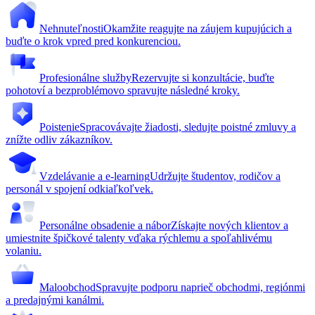
Nehnuteľnosti
Okamžite reagujte na záujem kupujúcich a
buďte o krok vpred pred konkurenciou.
Profesionálne služby
Rezervujte si konzultácie, buďte
pohotoví a bezproblémovo spravujte následné kroky.
Poistenie
Spracovávajte žiadosti, sledujte poistné zmluvy a
znížte odliv zákazníkov.
Vzdelávanie a e-learning
Udržujte študentov, rodičov a
personál v spojení odkiaľkoľvek.
Personálne obsadenie a nábor
Získajte nových klientov a
umiestnite špičkové talenty vďaka rýchlemu a spoľahlivému
volaniu.
Maloobchod
Spravujte podporu naprieč obchodmi, regiónmi
a predajnými kanálmi.