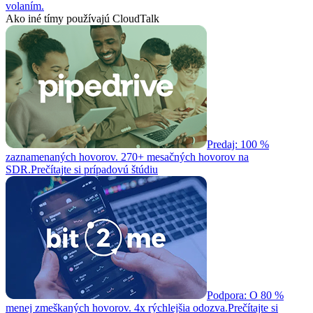
volaním.
Ako iné tímy používajú CloudTalk
Predaj: 100 %
zaznamenaných hovorov. 270+ mesačných hovorov na
SDR.
Prečítajte si prípadovú štúdiu
Podpora: O 80 %
menej zmeškaných hovorov. 4x rýchlejšia odozva.
Prečítajte si