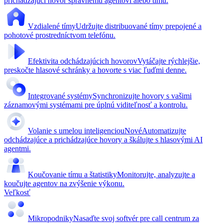
prichádzajúci hovor správnemu agentovi alebo tímu.
Vzdialené tímy
Udržujte distribuované tímy prepojené a
pohotové prostredníctvom telefónu.
Efektivita odchádzajúcich hovorov
Vytáčajte rýchlejšie,
preskočte hlasové schránky a hovorte s viac ľuďmi denne.
Integrované systémy
Synchronizujte hovory s vašimi
záznamovými systémami pre úplnú viditeľnosť a kontrolu.
Volanie s umelou inteligenciou
Nové
Automatizujte
odchádzajúce a prichádzajúce hovory a škálujte s hlasovými AI
agentmi.
Koučovanie tímu a štatistiky
Monitorujte, analyzujte a
koučujte agentov na zvýšenie výkonu.
Veľkosť
Mikropodniky
Nasaďte svoj softvér pre call centrum za