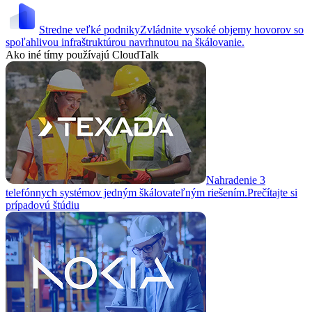
Stredne veľké podniky
Zvládnite vysoké objemy hovorov so
spoľahlivou infraštruktúrou navrhnutou na škálovanie.
Ako iné tímy používajú CloudTalk
Nahradenie 3
telefónnych systémov jedným škálovateľným riešením.
Prečítajte si
prípadovú štúdiu