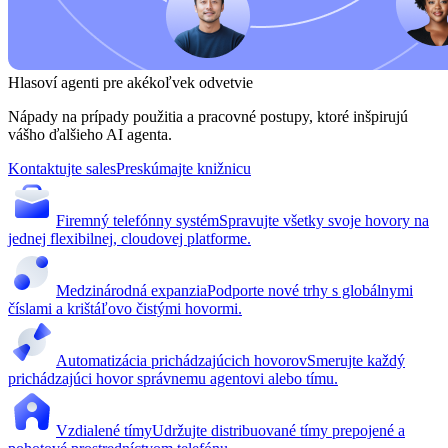
Hlasoví agenti pre akékoľvek odvetvie
Nápady na prípady použitia a pracovné postupy, ktoré inšpirujú
vášho ďalšieho AI agenta.
Kontaktujte sales
Preskúmajte knižnicu
Firemný telefónny systém
Spravujte všetky svoje hovory na
jednej flexibilnej, cloudovej platforme.
Medzinárodná expanzia
Podporte nové trhy s globálnymi
číslami a krištáľovo čistými hovormi.
Automatizácia prichádzajúcich hovorov
Smerujte každý
prichádzajúci hovor správnemu agentovi alebo tímu.
Vzdialené tímy
Udržujte distribuované tímy prepojené a