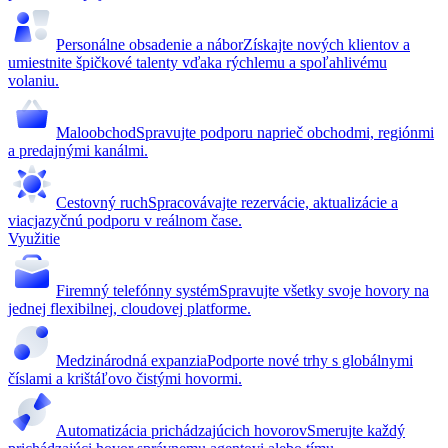
Personálne obsadenie a nábor
Získajte nových klientov a
umiestnite špičkové talenty vďaka rýchlemu a spoľahlivému
volaniu.
Maloobchod
Spravujte podporu naprieč obchodmi, regiónmi
a predajnými kanálmi.
Cestovný ruch
Spracovávajte rezervácie, aktualizácie a
viacjazyčnú podporu v reálnom čase.
Využitie
Firemný telefónny systém
Spravujte všetky svoje hovory na
jednej flexibilnej, cloudovej platforme.
Medzinárodná expanzia
Podporte nové trhy s globálnymi
číslami a krištáľovo čistými hovormi.
Automatizácia prichádzajúcich hovorov
Smerujte každý