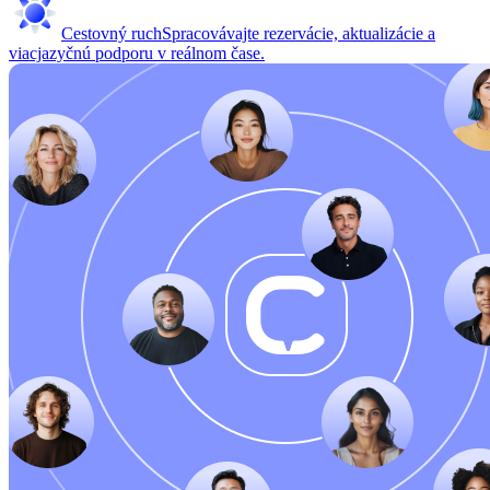
Cestovný ruch
Spracovávajte rezervácie, aktualizácie a
viacjazyčnú podporu v reálnom čase.