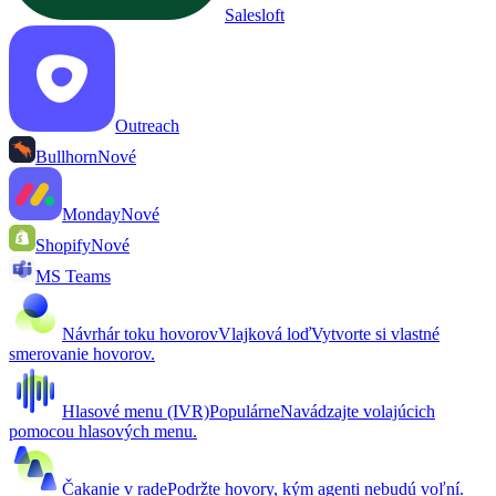
Salesloft
Outreach
Bullhorn
Nové
Monday
Nové
Shopify
Nové
MS Teams
Návrhár toku hovorov
Vlajková loď
Vytvorte si vlastné
smerovanie hovorov.
Hlasové menu (IVR)
Populárne
Navádzajte volajúcich
pomocou hlasových menu.
Čakanie v rade
Podržte hovory, kým agenti nebudú voľní.