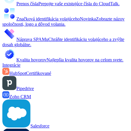
Prenos čísla
Prepojte vaše existujúce čísla do CloudTalk.
Značková identifikácia volajúceho
Novinka
Zobrazte názov
spoločnosti, logo a dôvod volania.
Náprava SPAMu
Chráňte identifikáciu volajúceho a zvýšte
dosah globálne.
Kvalita hovorov
Najlepšia kvalita hovorov na celom svete.
Integrácie
HubSpot
Certifikované
Pipedrive
Zoho CRM
Salesforce