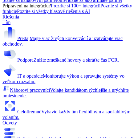
Staňte sa kanálovým partnerom
Pridajte sa ako affiliate partner
Pripravení na integráciu?
Prezrite si 100+ integrácií
Pozrite si všetky
funkcie
Pozrite si všetky hlasové riešenia s AI
Riešenia
Tím
Predaj
Majte viac živých konverzácií a uzatvárajte viac
obchodov.
Podpora
Znížte zmeškané hovory a skráťte čas FCR.
IT a operácie
Monitorujte výkon a spravujte systémy vo
veľkom rozsahu.
Náboroví pracovníci
Volajte kandidátom rýchlejšie a urýchlite
umiestnenie.
Celofiremné
Vybavte každý tím flexibilným a spoľahlivým
volaním.
Odvety