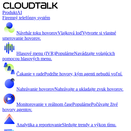
Produkt
AI
Firemný telefónny systém
Návrhár toku hovorov
Vlajková loď
Vytvorte si vlastné
smerovanie hovorov.
Hlasové menu (IVR)
Populárne
Navádzajte volajúcich
pomocou hlasových menu.
Čakanie v rade
Podržte hovory, kým agenti nebudú voľní.
Nahrávanie hovorov
Nahrávajte a ukladajte zvuk hovorov.
Monitorovanie v reálnom čase
Populárne
Počúvajte živé
hovory agentov.
Analytika a reportovanie
Sledujte trendy a výkon tímu.