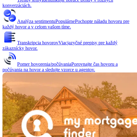
konverzáciách.
Analýza sentimentu
Populárne
Pochopte náladu hovoru pre
každý hovor a v celom vašom tíme.
Transkripcia hovorov
Viacjazyčné prepisy pre každý
zákaznícky hovor.
Pomer hovorenia/počúvania
Porovnajte čas hovoru a
počúvania na hovor a sledujte vzorce u agentov.