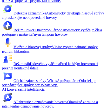
naraz a spojte sa s prvým, kto zdvihne.
Detekcia záznamníka
Automaticky detekujte hlasové správy
a preskakujte neodpovedané hovory.
Režim Power Dialer
Populárne
Automaticky vytáčajte čísla
postupne s nastaviteľným tempom hovorov.
Vloženie hlasovej správy
Vložte vopred nahrané správy
jedným kliknutím.
Režim náhľadového vytáčania
Pred každým hovorom si
prezrite kontaktné údaje.
Odchádzajúce správy WhatsApp
Populárne
Odosielajte
odchádzajúce správy cez WhatsApp.
AI konverzačná inteligencia
AI zhrnutie a označovanie hovorov
Okamžité zhrnutia a
inteligentné označovanie hovorov.