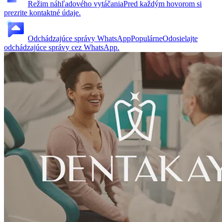
Režim náhľadového vytáčania
Pred každým hovorom si
prezrite kontaktné údaje.
Odchádzajúce správy WhatsApp
Populárne
Odosielajte
odchádzajúce správy cez WhatsApp.