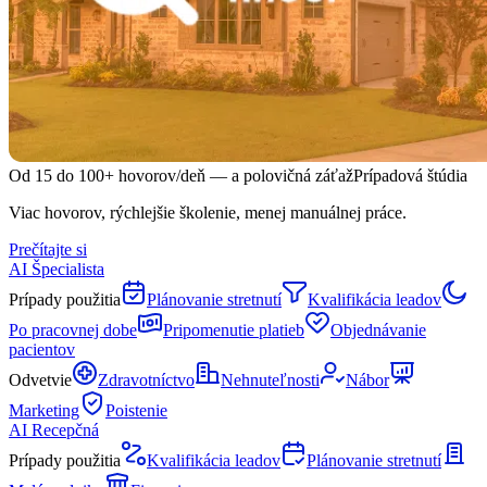
Od 15 do 100+ hovorov/deň — a polovičná záťaž
Prípadová štúdia
Viac hovorov, rýchlejšie školenie, menej manuálnej práce.
Prečítajte si
AI Špecialista
Prípady použitia
Plánovanie stretnutí
Kvalifikácia leadov
Po pracovnej dobe
Pripomenutie platieb
Objednávanie
pacientov
Odvetvie
Zdravotníctvo
Nehnuteľnosti
Nábor
Marketing
Poistenie
AI Recepčná
Prípady použitia
Kvalifikácia leadov
Plánovanie stretnutí