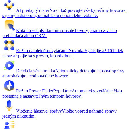
AI predajný dialer
Novinka
Spravujte všetky režimy hovorov
s jedným dialerom, od náhľadu po paralelné volanie.
Klikni a volaj
Kliknutím spustíte hovory priamo z vášho
prehliadača alebo CRM.
Režim paralelného vytáčania
Novinka
Vytáčajte až 10 liniek
naraz a spojte sa s prvým, kto zdvihne.
Detekcia záznamníka
Automaticky detekujte hlasové správy
a preskakujte neodpovedané hovory.
Režim Power Dialer
Populárne
Automaticky vytáčajte čísla
postupne s nastaviteľným tempom hovorov.
Vloženie hlasovej správy
Vložte vopred nahrané správy
jedným kliknutím.