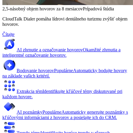
2,5-násobný objem hovorov za 8 mesiacov
Prípadová štúdia
CloudTalk Dialer pomáha lídrovi dentálneho turizmu zvýšiť objem
hovorov.
Čítajte
AI zhrnutie a označovanie hovorov
Okamžité zhrnutia a
inteligentné označovanie hovorov.
Bodovanie hovorov
Populárne
Automaticky bodujte hovory
na základe vašich kritérií.
Extrakcia tém
Identifikujte kľúčové témy diskutované pri
každom hovore.
AI poznámky
Populárne
Automaticky generujte poznámky s
kľúčovými informáciami z hovorov a posielajte ich do CRM.
Trendy témy
Identifikujte horúce trendy v rôznych