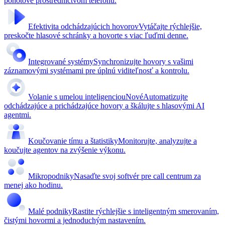
pohotové prostredníctvom telefónu.
Efektivita odchádzajúcich hovorov
Vytáčajte rýchlejšie,
preskočte hlasové schránky a hovorte s viac ľuďmi denne.
Integrované systémy
Synchronizujte hovory s vašimi
záznamovými systémami pre úplnú viditeľnosť a kontrolu.
Volanie s umelou inteligenciou
Nové
Automatizujte
odchádzajúce a prichádzajúce hovory a škálujte s hlasovými AI
agentmi.
Koučovanie tímu a štatistiky
Monitorujte, analyzujte a
koučujte agentov na zvýšenie výkonu.
Mikropodniky
Nasaďte svoj softvér pre call centrum za
menej ako hodinu.
Malé podniky
Rastite rýchlejšie s inteligentným smerovaním,
čistými hovormi a jednoduchým nastavením.