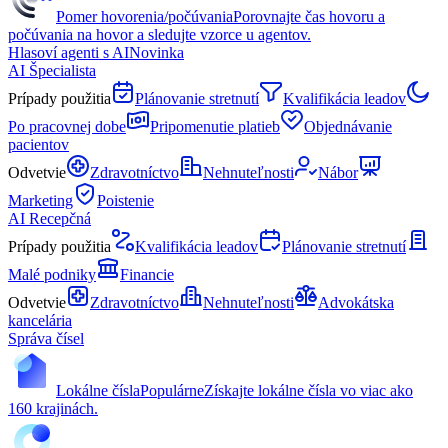
Pomer hovorenia/počúvania
Porovnajte čas hovoru a
počúvania na hovor a sledujte vzorce u agentov.
Hlasoví agenti s AI
Novinka
AI Špecialista
Prípady použitia
Plánovanie stretnutí
Kvalifikácia leadov
Po pracovnej dobe
Pripomenutie platieb
Objednávanie
pacientov
Odvetvie
Zdravotníctvo
Nehnuteľnosti
Nábor
Marketing
Poistenie
AI Recepčná
Prípady použitia
Kvalifikácia leadov
Plánovanie stretnutí
Malé podniky
Financie
Odvetvie
Zdravotníctvo
Nehnuteľnosti
Advokátska
kancelária
Správa čísel
Lokálne čísla
Populárne
Získajte lokálne čísla vo viac ako
160 krajinách.