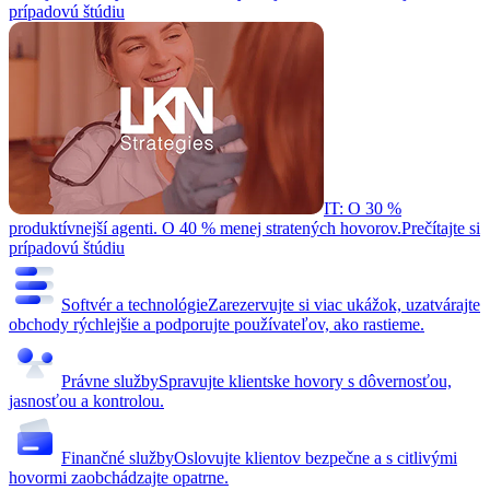
prípadovú štúdiu
IT: O 30 %
produktívnejší agenti. O 40 % menej stratených hovorov.
Prečítajte si
prípadovú štúdiu
Softvér a technológie
Zarezervujte si viac ukážok, uzatvárajte
obchody rýchlejšie a podporujte používateľov, ako rastieme.
Právne služby
Spravujte klientske hovory s dôvernosťou,
jasnosťou a kontrolou.
Finančné služby
Oslovujte klientov bezpečne a s citlivými
hovormi zaobchádzajte opatrne.