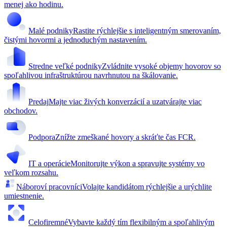
menej ako hodinu.
Malé podniky
Rastite rýchlejšie s inteligentným smerovaním,
čistými hovormi a jednoduchým nastavením.
Stredne veľké podniky
Zvládnite vysoké objemy hovorov so
spoľahlivou infraštruktúrou navrhnutou na škálovanie.
Predaj
Majte viac živých konverzácií a uzatvárajte viac
obchodov.
Podpora
Znížte zmeškané hovory a skráťte čas FCR.
IT a operácie
Monitorujte výkon a spravujte systémy vo
veľkom rozsahu.
Náboroví pracovníci
Volajte kandidátom rýchlejšie a urýchlite
umiestnenie.
Celofiremné
Vybavte každý tím flexibilným a spoľahlivým