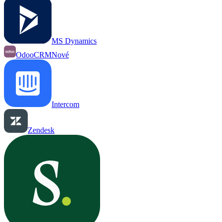
MS Dynamics
OdooCRM
Nové
Intercom
Zendesk