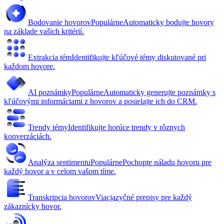
Bodovanie hovorov
Populárne
Automaticky bodujte hovory
na základe vašich kritérií.
Extrakcia tém
Identifikujte kľúčové témy diskutované pri
každom hovore.
AI poznámky
Populárne
Automaticky generujte poznámky s
kľúčovými informáciami z hovorov a posielajte ich do CRM.
Trendy témy
Identifikujte horúce trendy v rôznych
konverzáciách.
Analýza sentimentu
Populárne
Pochopte náladu hovoru pre
každý hovor a v celom vašom tíme.
Transkripcia hovorov
Viacjazyčné prepisy pre každý
zákaznícky hovor.