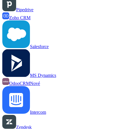
Pipedrive
Zoho CRM
Salesforce
MS Dynamics
OdooCRM
Nové
Intercom
Zendesk