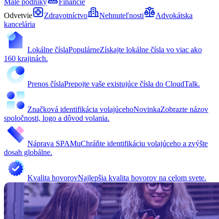
Malé podniky
Financie
Odvetvie
Zdravotníctvo
Nehnuteľnosti
Advokátska
kancelária
Lokálne čísla
Populárne
Získajte lokálne čísla vo viac ako
160 krajinách.
Prenos čísla
Prepojte vaše existujúce čísla do CloudTalk.
Značková identifikácia volajúceho
Novinka
Zobrazte názov
spoločnosti, logo a dôvod volania.
Náprava SPAMu
Chráňte identifikáciu volajúceho a zvýšte
dosah globálne.
Kvalita hovorov
Najlepšia kvalita hovorov na celom svete.