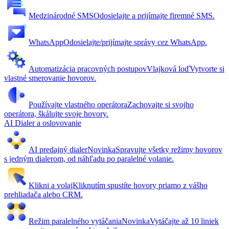
Medzinárodné SMS
Odosielajte a prijímajte firemné SMS.
WhatsApp
Odosielajte/prijímajte správy cez WhatsApp.
Automatizácia pracovných postupov
Vlajková loď
Vytvorte si
vlastné smerovanie hovorov.
Používajte vlastného operátora
Zachovajte si svojho
operátora, škálujte svoje hovory.
AI Dialer a oslovovanie
AI predajný dialer
Novinka
Spravujte všetky režimy hovorov
s jedným dialerom, od náhľadu po paralelné volanie.
Klikni a volaj
Kliknutím spustíte hovory priamo z vášho
prehliadača alebo CRM.
Režim paralelného vytáčania
Novinka
Vytáčajte až 10 liniek