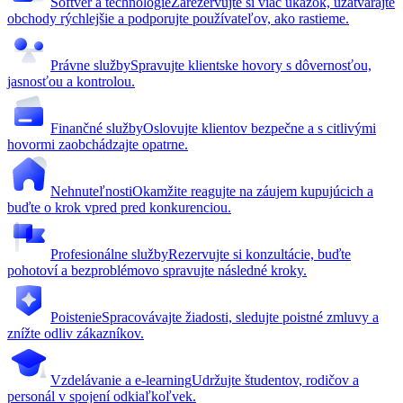
Softvér a technológie
Zarezervujte si viac ukážok, uzatvárajte
obchody rýchlejšie a podporujte používateľov, ako rastieme.
Právne služby
Spravujte klientske hovory s dôvernosťou,
jasnosťou a kontrolou.
Finančné služby
Oslovujte klientov bezpečne a s citlivými
hovormi zaobchádzajte opatrne.
Nehnuteľnosti
Okamžite reagujte na záujem kupujúcich a
buďte o krok vpred pred konkurenciou.
Profesionálne služby
Rezervujte si konzultácie, buďte
pohotoví a bezproblémovo spravujte následné kroky.
Poistenie
Spracovávajte žiadosti, sledujte poistné zmluvy a
znížte odliv zákazníkov.
Vzdelávanie a e-learning
Udržujte študentov, rodičov a
personál v spojení odkiaľkoľvek.