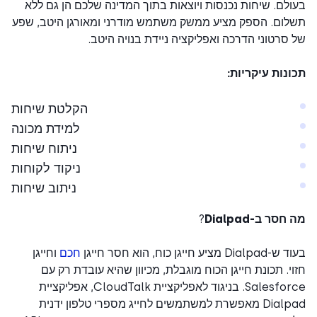
לם. שיחות נכנסות ויוצאות בתוך המדינה שלכם הן גם ללא
ום. הספק מציע ממשק משתמש מודרני ומאורגן היטב, שפע
סרטוני הדרכה ואפליקציה ניידת בנויה היטב.
נות עיקריות:
הקלטת שיחות
למידת מכונה
ניתוח שיחות
ניקוד לקוחות
ניתוב שיחות
סר ב-Dialpad
?
 מציע חייגן כוח, הוא חסר חייגן
חכם
וחייגן
י. תכונת חייגן הכוח מוגבלת, מכיוון שהיא עובדת רק עם
Salesforce. בניגוד לאפליקציית CloudTalk, אפליקציית
Dialpad מאפשרת למשתמשים לחייג מספרי טלפון ידנית