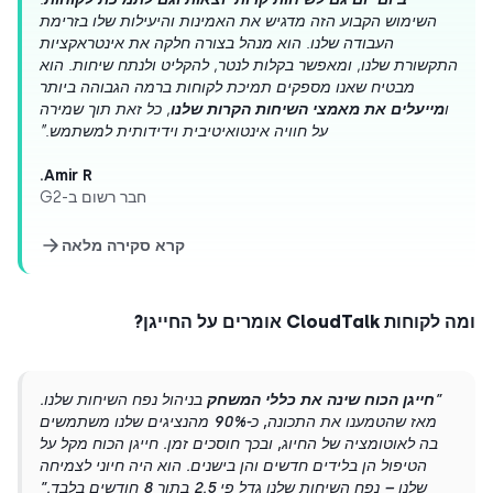
השימוש הקבוע הזה מדגיש את האמינות והיעילות שלו בזרימת
העבודה שלנו. הוא מנהל בצורה חלקה את אינטראקציות
התקשורת שלנו, ומאפשר בקלות לנטר, להקליט ולנתח שיחות. הוא
מבטיח שאנו מספקים תמיכת לקוחות ברמה הגבוהה ביותר
ו
מייעלים את מאמצי השיחות הקרות שלנו
, כל זאת תוך שמירה
על חוויה אינטואיטיבית וידידותית למשתמש.”
Amir R.
חבר רשום ב-G2
קרא סקירה מלאה
חות CloudTalk אומרים על החייגן?
”
חייגן הכוח שינה את כללי המשחק
בניהול נפח השיחות שלנו.
מאז שהטמענו את התכונה, כ-90% מהנציגים שלנו משתמשים
בה לאוטומציה של החיוג, ובכך חוסכים זמן. חייגן הכוח מקל על
הטיפול הן בלידים חדשים והן בישנים. הוא היה חיוני לצמיחה
שלנו – נפח השיחות שלנו גדל פי 2.5 בתוך 8 חודשים בלבד.”