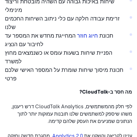
שיחות באיכות גבוהה עם השהיה מובטחת וריצוד
מינימלי
זרימת עבודה חלקה עם כלי ניתוב השיחות החכמים
שלנו
תכונת
חיוג חוזר
המחייגת מחדש את המספר עד
לחיבור עם הנציג
הפניית שיחות בשעות עומס או כשנמצאים מחוץ
למשרד
תכונת מיסוך שיחות שומרת על המספר האישי שלכם
פרטי
סר ב-CloudTalk?
לפי חלק מהמשתמשים, CloudTalk Analytics דרש ריענון,
ו שיספק למשתמשים שלנו תובנות עמוקות יותר לתוך
ונים שמניעים את העסק שלהם קדימה.
נו לקריאה והשקנו את
Analytics 2.0
, מסגרת חדשה וחזקה