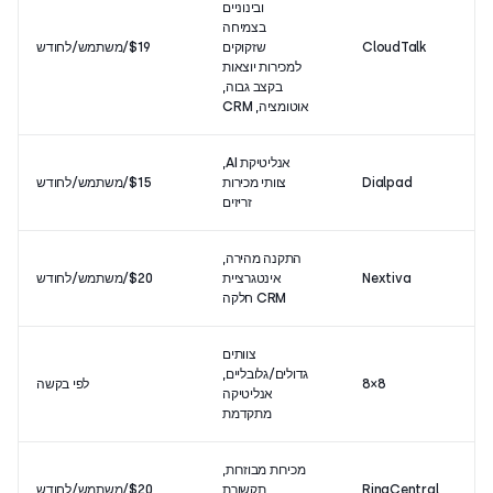
ובינוניים
בצמיחה
CloudTalk
שזקוקים
$19/משתמש/לחודש
4/5
למכירות יוצאות
בקצב גבוה,
אוטומציה, CRM
אנליטיקת AI,
Dialpad
צוותי מכירות
$15/משתמש/לחודש
4/5
זריזים
התקנה מהירה,
Nextiva
אינטגרציית
$20/משתמש/לחודש
5/5
CRM חלקה
צוותים
גדולים/גלובליים,
8×8
לפי בקשה
2/5
אנליטיקה
מתקדמת
מכירות מבוזרות,
RingCentral
תקשורת
$20/משתמש/לחודש
3/5