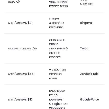
מאוחדת לצוותי
לפי בקשה
4/5
Connect
מכירות מרוחקים
תקשורת
Ringover
רב-ערוצית &
$21 למשתמש/חודש
6/5
ניתוח נתונים
זרימות שיחות
הניתנות
Twilio
להתאמה אישית
שלם כפי שאתה משתמש
2/5
וידידותיות
למפתחים
מוקד טלפוני +
Zendesk Talk
פלטפורמת
$55 למשתמש/חודש
3/5
תמיכה
עסקים קטנים
ובינוניים
Google Voice
המשתמשים
$10 למשתמש/חודש
1/5
כבר ב-Google
Workspace