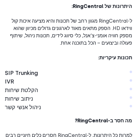
נות של RingCentral:
ל-RingCentral מגוון רחב של תכונות והיא מציעה איכות קול
ווידאו HD. הספק מתאים מאוד לארגונים גדולים מכיוון שהוא
ק חוויה אומני-צ'אנל, כלי סיווג לידים, תכונות ניהול, שיתוף
לה וביצועים – הכל בתוכנה אחת.
נות עיקריות:
SIP Trunking
IVR
הקלטת שיחות
ניתוב שיחות
ניהול אנשי קשר
ר ב-RingCentral?
למרות כל היתרונות, ל-RingCentral חסרים כלים חיוניים רבים