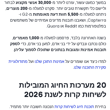
ך כמעט עשור, עזרנו ליותר מ-
30,000 אנשי מקצוע
לבחור
ישם כלי תקשורת טובים יותר. סקרנו למעלה מ-
200 מוצרים
,
חנו למעלה מ-
5,500 חוות דעת מאומתות
מ-G2 ו-
Capterra, ושאבנו תובנות מדיונים אמיתיים של משתמשים
ורמות כמו Reddit או Quora.
נה האחרונה בלבד, פרסמנו למעלה מ-
1,000 מאמרים
,
ם נכתבו ונבדקו על ידי בני אדם, למען בני אדם, כדי
לספק
נות אמינות ומגובות בנתונים שתוכלו לסמוך עליהן
.
ו כיצד אנו שומרים על
אמינות התוכן שלנו
ועל
מתודולוגיית
רת התוכנה שלנו
.
20 מערכות החיוג המובילות
יחות קרות לשנת 2026
ירת
תוכנת חיוג לשיחות קרות
הנכונה חשובה יותר מתמיד.