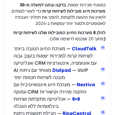
כמומחי מכירות יוצאות,
בדקנו ובחנו למעלה מ-30
מערכות חיוג מובילות לשיחות קרות
כדי לעזור לצוותים
להאיץ את ההגעה ללקוחות, להפוך את תהליכי העבודה
לאוטומטיים ולסגור יותר עסקאות ב-2026.
להלן 8 מערכות החיוג המובילות שלנו לשיחות קרות
(
מתוך 20 שנכנסו לרשימה שלנו):
CloudTalk
— מערכת החיוג הטובה ביותר
01
לשיחות קרות למכירות יוצאות בקצב גבוה
עם אוטומציה, אינטגרציות CRM ואנליטיקה
Dialpad
— VoIP מאוחד עם ניתוח AI
02
מובנה לשיחות חכמות יותר
Nextiva
— מערכת חיוג אינטואיטיבית עם
03
התקנה מהירה וקישוריות CRM עמוקה
8×8
— אנליטיקה מתקדמת ושיחות
04
בינלאומיות ללא הגבלה
RingCentral
— חבילת תקשורת ניתנת
05