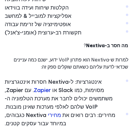
הקלטות שיחות ועידה בווידאו
אפליקציות למובייל & למחשב
אופטימיזציה של זרימת עבודה
תקשורת רב-ערוצית (אומני-צ'אנל)
סר ב-Nextiva
?
למרות ש-Nextiva הוא פתרון VoIP ידוע, ישנם כמה עניינים
אי לדעת עליהם כשאתם שוקלים ספק זה:
אינטגרציות: ל-Nextiva חסרות אינטגרציות
מסוימות, כמו Slack או
Zapier
. עם Zapier,
משתמשים יכולים לחבר את מערכת הטלפוניה ה-
VoIP שלהם לאלפי מערכות שאינן מובנות.
מחירים: רבים רואים את
מחירי
Nextiva כגבוהים,
במיוחד עבור עסקים קטנים.