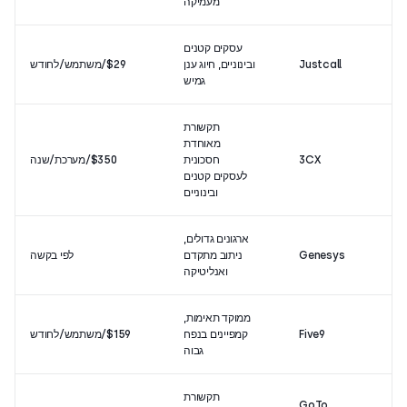
מעמיקה
עסקים קטנים
Justcall
ובינוניים, חיוג ענן
$29/משתמש/לחודש
3/5
גמיש
תקשורת
מאוחדת
3CX
חסכונית
$350/מערכת/שנה
4/5
לעסקים קטנים
ובינוניים
ארגונים גדולים,
Genesys
ניתוב מתקדם
לפי בקשה
4/5
ואנליטיקה
ממוקד תאימות,
Five9
קמפיינים בנפח
$159/משתמש/לחודש
1/5
גבוה
תקשורת
GoTo