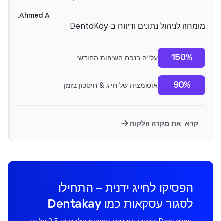
Ahmed A.
מומחה לניהול נתונים ודיווח ב-DentaKay
150%
עלייה בנפח השיחות החודשי
90%
אוטומציה של חיוג & חיסכון בזמן
קראו את מקרה הלקוח
הפסיקו לחייג ידנית – התחילו
לסגור עסקאות כמו Dentakay
Dentakay הגבירו את נפח השיחות שלהם פי 2.5 על ידי