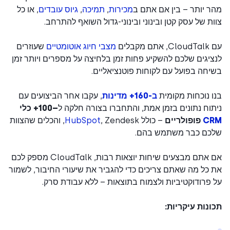
 יותר – בין אם אתם ב
מכירות
,
תמיכה
,
גיוס עובדים
, או כל
ת של עסק קטן ובינוני ובינוני-גדול השואף להתרחב.
ם מקבלים
מצבי חיוג אוטומטיים
שעוזרים
יגים שלכם להשקיע פחות זמן בלחיצה על מספרים ויותר זמן
חה בפועל עם לקוחות פוטנציאליים.
 נוכחות מקומית
ב-160+ מדינות
, עקבו אחר הביצועים עם
וח נתונים בזמן אמת, והתחברו בצורה חלקה ל
–100+ כלי
C
פופולריים
– כולל
HubSpot
, Zendesk, והכלים שהצוות
כם כבר משתמש בהם.
אם אתם מבצעים שיחות יוצאות רבות, CloudTalk מספק לכם
כל מה שאתם צריכים כדי להגביר את שיעורי החיבור, לשמור
פרודוקטיביות ולצמוח בתוצאות – ללא עבודת סרק.
נות עיקריות: