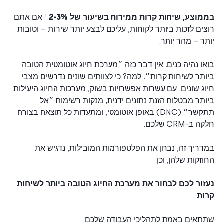
וצע, שיחות קרות ממירות בשיעור של 2-3%
.¹ אם אתם
ים לזכות ביותר לקוחות, עליכם לבצע יותר שיחות – וטובות
ר – מהר יותר.
ו נהיה כנים. אין דבר כזה ״מערכת חיוג אוטומטית הטובה
תר לשיחות קרות״. למה? כי לצוותים שונים נדרשים מצבי
ג שונים. עם עשרות אפשרויות בשוק, מערכות החיוג היעילות
תר מבטלות הזנת נתונים ידנית, מנקות רשימות ״אל
תתקשר״ (DNC) באופן אוטומטי, ומתעדות כל תוצאה בצורה
ב-CRM שלכם.
ריך זה, נבחן את הפלטפורמות המובילות, נדגיש את
זקות שלהן, וכן
זור לכם לבחור את מערכת החיוג הטובה ביותר לשיחות
ות
תאים באמת לתהליכי העבודה שלכם.