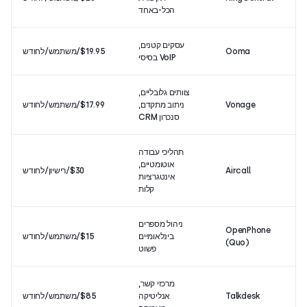
הכל-באחד
עסקים קטנים,
Ooma
$19.95/משתמש/לחודש
4/5
VoIP בסיסי
צוותים גלובליים,
Vonage
ניתוב מתקדם,
$17.99/משתמש/לחודש
3/5
סנכרון CRM
תהליכי עבודה
אוטומטיים,
Aircall
$30/רישיון/לחודש
4/5
אינטגרציות
קלות
ניהול מספרים
OpenPhone
בינלאומיים
$15/משתמש/לחודש
7/5
(Quo)
פשוט
מרכזי קשר,
Talkdesk
אנליטיקה
$85/משתמש/לחודש
4/5