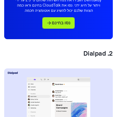
ויתור על חיוג ידני. נסו את CloudTalk בחינם וראו כמה
הצוות שלכם יכול להשיג עם אוטומציה חכמה.
נסו בחינם