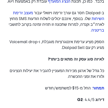
ד. כמו כן, תכונת
הנציג המועדף
עובדת רק באמצעות API.
מעצב זרימת
יחות
שלו. בנוסף, אינכם יכולים לשלוח הודעות SMS מחוץ
ה״ב וקנדה, למרות שתכונה זו תהיה זמינה בקרוב לתושבי
טניה
.
הספק מציע ערימת אינטגרציות מוגבלת, ו-Voicemail drop
רק עם Dialpad Sell.
יזה סוג עסק זה מתאים ביותר?
גודל של ארגון מכירות המעוניין להגביר את יעילות הנציגים
רז את זמני ההכשרה.
חור
: החל מ-$15 למשתמש/חודש
ג G2
: 4.4/5