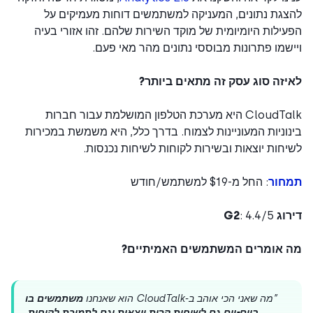
גת נתונים, המעניקה למשתמשים דוחות מעמיקים על
ילות היומיומית של מוקד השירות שלהם. זהו אזורי בעיה
שמו פתרונות מבוססי נתונים מהר מאי פעם.
יזה סוג עסק זה מתאים ביותר?
CloudTalk היא מערכת הטלפון המושלמת עבור חברות
וניות המעוניינות לצמוח. בדרך כלל, היא משמשת במכירות
חות יוצאות ובשירות לקוחות לשיחות נכנסות.
חור
: החל מ-$19 למשתמש/חודש
ג G2
: 4.4/5
 אומרים המשתמשים האמיתיים?
”מה שאני הכי אוהב ב-CloudTalk הוא שאנחנו
משתמשים בו
ביום-יום גם לשיחות קרות יוצאות וגם לתמיכת לקוחות
.