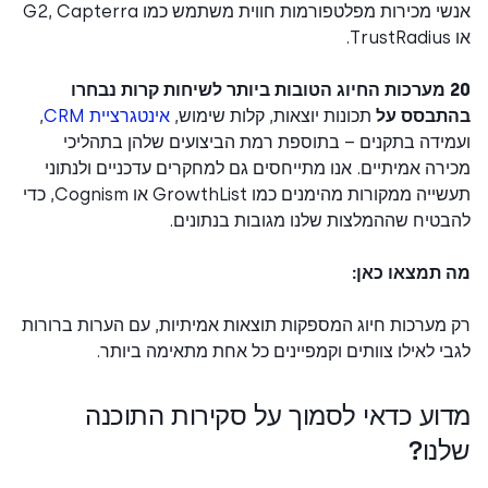
אנשי מכירות מפלטפורמות חווית משתמש כמו G2, Capterra
.
20 מערכות החיוג הטובות ביותר לשיחות קרות נבחרו
תבסס על
תכונות יוצאות, קלות שימוש,
אינטגרציית CRM
,
ידה בתקנים – בתוספת רמת הביצועים שלהן בתהליכי
רה אמיתיים. אנו מתייחסים גם למחקרים עדכניים ולנתוני
תעשייה ממקורות מהימנים כמו GrowthList או Cognism, כדי
טיח שההמלצות שלנו מגובות בנתונים.
 תמצאו כאן:
מערכות חיוג המספקות תוצאות אמיתיות, עם הערות ברורות
י לאילו צוותים וקמפיינים כל אחת מתאימה ביותר.
וע כדאי לסמוך על סקירות התוכנה
נו?