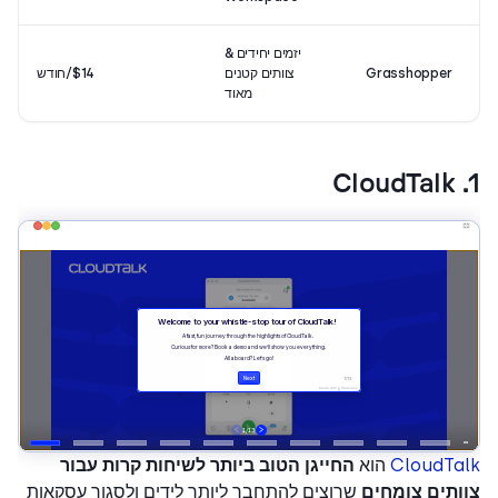
יזמים יחידים &
Grasshopper
צוותים קטנים
$14/חודש
9/5
מאוד
CloudTa
הוא
החייגן הטוב ביותר לשיחות קרות עבור
ותים צומחים
שרוצים להתחבר ליותר לידים ולסגור עסקאות