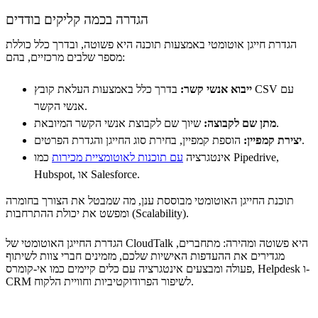
הגדרה בכמה קליקים בודדים
הגדרת חייגן אוטומטי באמצעות תוכנה היא פשוטה, ובדרך כלל כוללת
מספר שלבים מרכזיים, בהם:
ייבוא אנשי קשר:
בדרך כלל באמצעות העלאת קובץ CSV עם
אנשי הקשר.
שיוך שם לקבוצת אנשי הקשר המיובאת.
מתן שם לקבוצה:
הוספת קמפיין, בחירת סוג החייגן והגדרת הפרטים.
יצירת קמפיין:
אינטגרציה
עם תוכנות לאוטומציית מכירות
כמו Pipedrive,
Hubspot, או Salesforce.
תוכנת החייגן האוטומטי מבוססת ענן, מה שמבטל את הצורך בחומרה
ומפשט את יכולת ההתרחבות (Scalability).
הגדרת החייגן האוטומטי של CloudTalk היא פשוטה ומהירה: מתחברים,
מגדירים את ההעדפות האישיות שלכם, מזמינים חברי צוות לשיתוף
פעולה ומבצעים אינטגרציה עם כלים קיימים כמו אי-קומרס, Helpdesk ו-
CRM לשיפור הפרודוקטיביות וחוויית הלקוח.