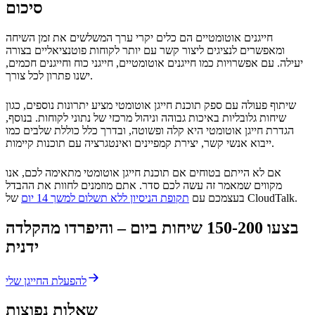
סיכום
חייגנים אוטומטיים הם כלים יקרי ערך המשלשים את זמן השיחה
ומאפשרים לנציגים ליצור קשר עם יותר לקוחות פוטנציאליים בצורה
יעילה. עם אפשרויות כמו חייגנים אוטומטיים, חייגני כוח וחייגנים חכמים,
ישנו פתרון לכל צורך.
שיתוף פעולה עם ספק תוכנת חייגן אוטומטי מציע יתרונות נוספים, כגון
שיחות גלובליות באיכות גבוהה וניהול מרכזי של נתוני לקוחות. בנוסף,
הגדרת חייגן אוטומטי היא קלה ופשוטה, ובדרך כלל כוללת שלבים כמו
ייבוא אנשי קשר, יצירת קמפיינים ואינטגרציה עם תוכנות קיימות.
אם לא הייתם בטוחים אם תוכנת חייגן אוטומטי מתאימה לכם, אנו
מקווים שמאמר זה עשה לכם סדר. אתם מוזמנים לחוות את ההבדל
של CloudTalk.
בעצמכם עם
תקופת הניסיון ללא תשלום למשך 14 יום
בצעו 150-200 שיחות ביום – והיפרדו מהקלדה
ידנית
להפעלת החייגן שלי
שאלות נפוצות