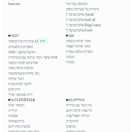
השוואת נציגי קול
Intercom
ביקורות על מערכות טלפון
אלטרנטיבה ל-Aircall
אלטרנטיבה ל-JustCall
אלטרנטיבה ל-RingCentral
אלטרנטיבה ל-Five9
מוצר
תכונות
מוקד שיחות נכנסות
פתרונות קול מבוססי AI
חדש
מוקד שיחות יוצאות
מספרים בינלאומיים
מערכת טלפון עסקית
SMS / הודעות טקסט
תכונות
שיפור נתובי שיחות עם טכנולוגיית IVR
תמחור
אנליטיקס למוקד טלפוני
הקלטת שיחות מוקד
נתב שיחות אינטראקטיבי
ניטור שיחות
לחיצה להתקשרות
חייגן חכם
חייגן אוטומטי מהיר
מתחילים כאן
על CLOUDTALK
צרו קשר עם מכירות
הסיפור שלנו
הרשמה לניסיון חינם
קריירה
הורדת האפליקציה
אבטחה
התחברות
מרכז אמינות
שותפים
בקשת ניסיון חינם
תוכנית שותפים
נכסי מותג וחדר תקשורת