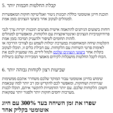
5. קבלת החלטות חכמות יותר
תוכנת חייגן אוטומטי כוללת תכונות ניטור ואנליטיקה חזקות המאפשרות
למנהלים לעקוב אחר ביצועי הנציגים בזמן אמת.
דוחות ביצועים הניתנים להתאמה אישית מציעים תובנות יקרות ערך לגבי
פרודוקטיביות הנציגים ואינטראקציות עם הלקוחות, ומאפשרים למנהלים
לזהות תחומים לשיפור ולהעניק תמיכה בזמן אמת.
הקלטות שיחה המאוחסנות במערכת יכולות לשמש גם לצורכי הדרכה או
לאימות פרטי השיחות עם הלקוחות. עם חבילת כלים זו, תוכלו לעקוב
בקלות אחר
ביצועי הנציגים שלכם
ולנהל לידים, מה שמעניק לכם את
הכוח לקבל החלטות מושכלות לקידום מאמצי המכירות שלכם ביעילות.
6. שביעות רצון לקוחות גבוהה יותר
שימוש בחייגן אוטומטי עבור המוקד שלכם משחרר אתכם ממשימות
שגרתיות ושוחקות, ומאפשר לכם להקדיש זמן רב יותר למה שבאמת
חשוב: הלקוחות שלכם. עם יותר הזדמנויות לתקשר איתם, תוכלו לבנות
מערכות יחסים חזקות יותר ולסגור יותר עסקאות.
שפרו את זמן השיחה בעד 300% עם חיוג
אוטומטי בקליק אחד