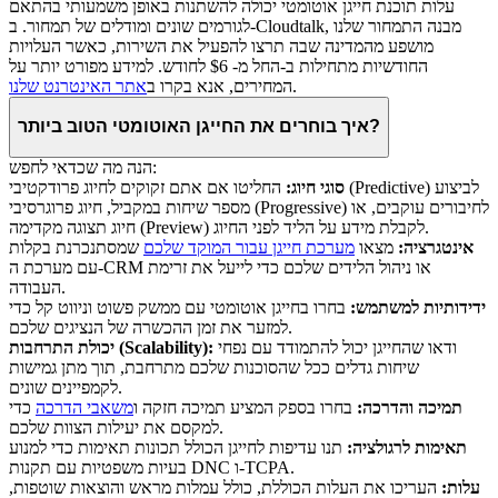
עלות תוכנת חייגן אוטומטי יכולה להשתנות באופן משמעותי בהתאם
לגורמים שונים ומודלים של תמחור. ב-Cloudtalk, מבנה התמחור שלנו
מושפע מהמדינה שבה תרצו להפעיל את השירות, כאשר העלויות
החודשיות מתחילות ב-החל מ- $6 לחודש. למידע מפורט יותר על
.
המחירים, אנא בקרו ב
אתר האינטרנט שלנו
איך בוחרים את החייגן האוטומטי הטוב ביותר?
הנה מה שכדאי לחפש:
סוגי חיוג:
החליטו אם אתם זקוקים לחיוג פרודקטיבי (Predictive) לביצוע
מספר שיחות במקביל, חיוג פרוגרסיבי (Progressive) לחיבורים עוקבים, או
חיוג תצוגה מקדימה (Preview) לקבלת מידע על הליד לפני החיוג.
אינטגרציה:
מצאו
מערכת חייגן עבור המוקד שלכם
שמסתנכרנת בקלות
עם מערכת ה-CRM או ניהול הלידים שלכם כדי לייעל את זרימת
העבודה.
ידידותיות למשתמש:
בחרו בחייגן אוטומטי עם ממשק פשוט וניווט קל כדי
למזער את זמן ההכשרה של הנציגים שלכם.
ודאו שהחייגן יכול להתמודד עם נפחי
יכולת התרחבות (Scalability):
שיחות גדלים ככל שהסוכנות שלכם מתרחבת, תוך מתן גמישות
לקמפיינים שונים.
תמיכה והדרכה:
בחרו בספק המציע תמיכה חזקה ו
משאבי הדרכה
כדי
למקסם את יעילות הצוות שלכם.
תאימות לרגולציה:
תנו עדיפות לחייגן הכולל תכונות תאימות כדי למנוע
בעיות משפטיות עם תקנות DNC ו-TCPA.
עלות:
העריכו את העלות הכוללת, כולל עמלות מראש והוצאות שוטפות,