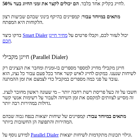
.
לחייג בקליק אחד בלבד.
הם יכולים לקצר את זמני החיוג בעד 50%
מתאים במיוחד עבור
: קמפיינים בהיקף בינוני שבהם שביעות רצון
הלקוחות היא המפתח.
יכול לעזור לכם, וקבלו פרטים על
מחיר חייגן
Smart Dialer
בדקו כיצד
.
חכם
חייגן מקבילי (Parallel Dialer)
חייגן מקבילי מחייג למספר מספרים בו-זמנית ומחבר את הנציגים רק
לשיחות שנענו. במקום לחייג לאיש קשר אחד בכל פעם עבור כל נציג, הוא
עובד על פני כמה מספרים במקביל כדי לצמצם את זמן ההמתנה.
חשבו על זה כעל פריסת רשת רחבה יותר – מי שעונה ראשון מחובר לנציג.
זה מסייע לצוותים למקסם את זמן השיחה ולעבור על רשימות אנשי קשר
גדולות במהירות רבה יותר.
מתאים במיוחד עבור:
קמפיינים של שיחות יוצאות בנפח גבוה שבהם
המהירות והתפוצה הן החשובות ביותר.
וגילוי תכונות מתקדמות לשיחות יוצאות.
Parallel Dialer
למידע נוסף על