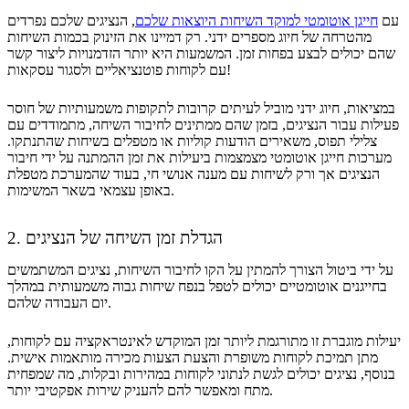
עם
חייגן אוטומטי למוקד השיחות היוצאות שלכם
, הנציגים שלכם נפרדים
מהטרחה של חיוג מספרים ידני. רק דמיינו את הזינוק בכמות השיחות
שהם יכולים לבצע בפחות זמן. המשמעות היא יותר הזדמנויות ליצור קשר
עם לקוחות פוטנציאליים ולסגור עסקאות!
במציאות, חיוג ידני מוביל לעיתים קרובות לתקופות משמעותיות של חוסר
פעילות עבור הנציגים, בזמן שהם ממתינים לחיבור השיחה, מתמודדים עם
צלילי תפוס, משאירים הודעות קוליות או מטפלים בשיחות שהתנתקו.
מערכות חייגן אוטומטי מצמצמות ביעילות את זמן ההמתנה על ידי חיבור
הנציגים אך ורק לשיחות עם מענה אנושי חי, בעוד שהמערכת מטפלת
באופן עצמאי בשאר המשימות.
2. הגדלת זמן השיחה של הנציגים
על ידי ביטול הצורך להמתין על הקו לחיבור השיחות, נציגים המשתמשים
בחייגנים אוטומטיים יכולים לטפל בנפח שיחות גבוה משמעותית במהלך
יום העבודה שלהם.
יעילות מוגברת זו מתורגמת ליותר זמן המוקדש לאינטראקציה עם לקוחות,
מתן תמיכת לקוחות משופרת והצעת הצעות מכירה מותאמות אישית.
בנוסף, נציגים יכולים לגשת לנתוני לקוחות במהירות ובקלות, מה שמפחית
מתח ומאפשר להם להעניק שירות אפקטיבי יותר.