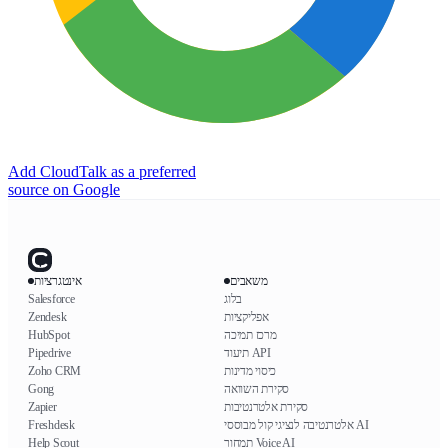
Add CloudTalk as a preferred
source on Google
משאבים
אינטגרציות
בלוג
Salesforce
אפליקציות
Zendesk
מרכז תמיכה
HubSpot
תיעוד API
Pipedrive
כיסוי מדינות
Zoho CRM
סקירת השוואה
Gong
סקירת אלטרנטיבות
Zapier
אלטרנטיבה לנציגי קול מבוססי AI
Freshdesk
תמחור Voice AI
Help Scout