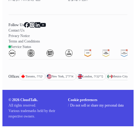
Follow Us
Contact Us
Privacy Notice
Terms and Conditions
Service Status
Offices
Mexico, מקסיקו
London, בריטניה
New York, ארה"ב
Toronto, קנדה
© 2026 CloudTalk.
Cookie preferences
All rights reserved.
/
Do not sell or share my personal data
Various trademarks held by their
respective owners.