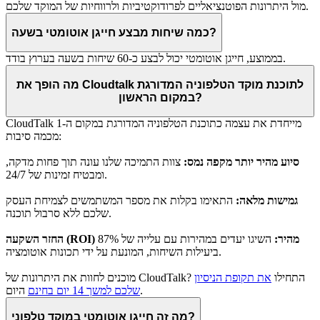
מול היתרונות הפוטנציאליים לפרודוקטיביות ולרווחיות של המוקד שלכם.
כמה שיחות מבצע חייגן אוטומטי בשעה?
בממוצע, חייגן אוטומטי יכול לבצע כ-60 שיחות בשעה בערוץ בודד.
מה הופך את Cloudtalk לתוכנת מוקד הטלפוניה המדורגת
במקום הראשון?
CloudTalk מייחדת את עצמה כתוכנת הטלפוניה המדורגת במקום ה-1
מכמה סיבות:
סיוע מהיר יותר מקפה נמס:
צוות התמיכה שלנו עונה תוך פחות מדקה,
ומבטיח זמינות של 24/7.
גמישות מלאה:
התאימו בקלות את מספר המשתמשים לצמיחת העסק
שלכם ללא סרבול תוכנה.
החזר השקעה (ROI) מהיר:
השיגו יעדים במהירות עם עלייה של 87%
ביעילות השיחות, המונעת על ידי תכונות אוטומציה.
מוכנים לחוות את היתרונות של CloudTalk? התחילו
את תקופת הניסיון
היום.
שלכם למשך 14 יום בחינם
מה זה חייגן אוטומטי במוקד טלפוני?