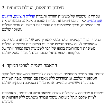
3. חיסכון בהוצאות, הגדלת הרווחים
על ידי אוטומציה של משימות חוזרות והגברת
יעילות הנציגים
,
חייגנים
אוטומטיים
לא רק מפחיתים את עלויות העבודה אלא גם ממזערים את
זמני ההמתנה, ובכך ממקסמים את ההחזר על ההשקעה עבור פעילות
המוקד שלכם.
בנוסף, הפרודוקטיביות עולה מבלי להצריך גיוס של כוח אדם נוסף, מה
שמאפשר לצוות שלכם להשיג יותר עם המשאבים הקיימים. יעילות
משופרת זו מתורגמת בסופו של דבר לשביעות רצון גבוהה יותר של
הלקוחות ולפוטנציאל הכנסה מוגדל עבור העסק שלכם.
4. התאמה דינמית לצרכי המוקד
חייגנים אוטומטיים מסתגלים בצורה חלקה לדרישות המשתנות של מוקד
הטלפוניה שלכם, ומתמודדים ללא מאמץ עם תנודות בנפח השיחות
הנובעות משינויים עונתיים או מתמורות בסביבה העסקית שלכם.
גמישות זו מבטיחה שהפעילות שלכם תישאר זריזה ותגובתית, ומאפשרת
לצוות שלכם לנהל ביעילות עומסי עבודה משתנים ללא הפרעות או
עיכובים.