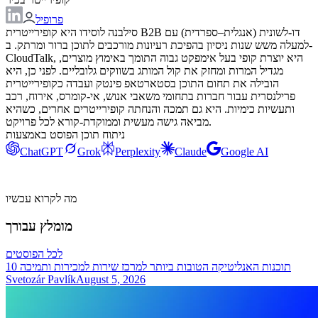
פרופיל
סילבנה לוסידו היא קופירייטרית B2B דו-לשונית (אנגלית–ספרדית) עם
למעלה משש שנות ניסיון בהפיכת רעיונות מורכבים לתוכן ברור ומרתק. ב-
CloudTalk, היא יוצרת קופי בעל אימפקט גבוה התומך באימוץ מוצרים,
מגדיל המרות ומחזק את קול המותג בשווקים גלובליים. לפני כן, היא
הובילה את תחום התוכן בסטארטאפ פינטק ועבדה כקופירייטרית
פרילנסרית עבור חברות בתחומי משאבי אנוש, אי-קומרס, אירוח, רכב
ותעשיות כימיות. היא גם תמכה והנחתה קופירייטרים אחרים, כשהיא
מביאה גישה מעשית וממוקדת-קורא לכל פרויקט.
ניתוח תוכן הפוסט באמצעות
ChatGPT
Grok
Perplexity
Claude
Google AI
מה לקרוא עכשיו
מומלץ עבורך
לכל הפוסטים
10 תוכנות האנליטיקה הטובות ביותר למרכז שירות למכירות ותמיכה
Svetozár Pavlík
August 5, 2026