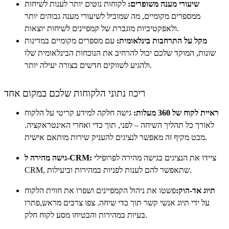
שיעורי מענה משופרים:
לקוחות נוטים יותר לענות לשיחות
ממספרים מקומיים, מה שמוביל לשיעורי מענה גבוהים יותר
ולאפקטיביות מוגברת של קמפיינים לשיחות יוצאות.
מקל על התרחבות בינלאומית:
עם מספרים מקומיים במדינות
שונות, המוקד שלכם יכול להרחיב את הנוכחות הבינלאומית שלו
ולהגיע לשווקים חדשים בצורה יעילה יותר.
ריכוז נתוני הלקוחות שלכם במקום אחד
ראיית לקוח של 360 מעלות:
גישה חלקה למידע קריטי על הלקוח
לאורך כל תהליך השיחה – לפני, תוך כדי ואחרי האינטראקציה.
מבט מקיף זה מאפשר לנציגים להעניק שירות מותאם אישית.
ציידו את הנציגים בגישה מהירה לפרופילי
גישה מהירה ל-CRM:
CRM, שתאפשר להם לענות לפניות במהירות וביעילות.
תיוג אד-הוק:
פשטו את ניהול הקמפיינים ושפרו את חווית הלקוח
על ידי תיוג אנשי קשר תוך כדי שיחה. צפו צרכים מראש,פתרו
בעיות במהירות והבטיחו מסע לקוח חלק.