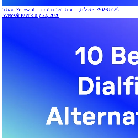
תמחור Yellow.ai לשנת 2026: מסלולים, תכונות ועלויות נסתרות
Svetozár Pavlík
July 22, 2026