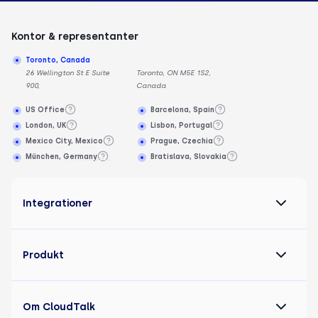
Kontor & representanter
Toronto, Canada
26 Wellington St E Suite
Toronto, ON M5E 1S2,
900,
Canada
US Office
Barcelona, Spain
London, UK
Lisbon, Portugal
Mexico City, Mexico
Prague, Czechia
München, Germany
Bratislava, Slovakia
Integrationer
Produkt
Om CloudTalk