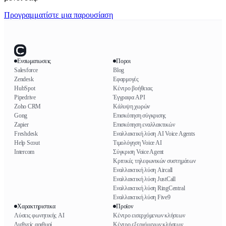
Προγραμματίστε μια παρουσίαση
Ενσωματωσεις
Ποροι
Salesforce
Blog
Zendesk
Εφαρμογές
HubSpot
Κέντρο βοήθειας
Pipedrive
Έγγραφα API
Zoho CRM
Κάλυψη χωρών
Gong
Επισκόπηση σύγκρισης
Zapier
Επισκόπηση εναλλακτικών
Freshdesk
Εναλλακτική λύση AI Voice Agents
Help Scout
Τιμολόγηση Voice AI
Intercom
Σύγκριση Voice Agent
Κριτικές τηλεφωνικών συστημάτων
Εναλλακτική λύση Aircall
Εναλλακτική λύση JustCall
Εναλλακτική λύση RingCentral
Εναλλακτική λύση Five9
Χαρακτηριστικα
Προϊον
Λύσεις φωνητικής AI
Κέντρο εισερχόμενων κλήσεων
Διεθνείς αριθμοί
Κέντρο εξερχόμενων κλήσεων