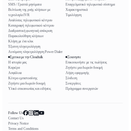
SMS / Γραπτά μηνύματα
Επαγγελματικό τηλεφωνικό σύστημα
Βελτίωση της ροής κλήσεων με
Χαρακτηριστικά
τεχνολογία IVR
Τιμολόγηση
Αναλύσεις τηλεφωνικού κέντρου
Καταγραφή τηλεφωνικού κέντρου
Διαδραστική φωνητική απόκριση
Παρακολούθηση κλήσεων
Κλήση με ένα κλικ
Έξυπνη πληκτρολόγηση
Αυτόματη πληκτρολόγηση Power Dialer
Σχετικα με την Cloudtalk
Ξεκινηστε
Η ιστορία μας
Επικοινωνήστε με τις πωλήσεις
Καριέρα
Ζητήστε μια δωρεάν δοκιμή
Ασφάλεια
Λήψη εφαρμογής
Κέντρο εμπιστοσύνης
Σύνδεση
Ζητήστε μια δωρεάν δοκιμή
Συνεργάτες
Υλικό επικοινωνίας και ειδήσεις
Πρόγραμμα συνεργατών
Follow Us
Contact Us
Privacy Notice
Terms and Conditions