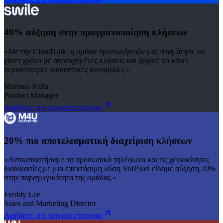
40% αύξηση στην πραγματοποίηση κλήσεων
«Με την CloudTalk, η ομάδα προπωλήσεών μας σταμάτησε να
χάνει χρόνο με αποτυχημένες κλήσεις και άρχισε να κάνει
περισσότερες ουσιαστικές συνομιλίες.»
Mariana Raña
Product Manager
Διαβάστε την ιστορία επιτυχίας
20% πιο αποτελεσματική διαχείριση κλήσεων
«Αντικαταστήσαμε τα προσωπικά τηλέφωνα και τις χειροκίνητες
διαδικασίες με μια επεκτάσιμη λύση VoIP και είδαμε αύξηση 20%
στην παραγωγικότητα της ομάδας.»
Freddy Lee
Sales and Marketing Director
Διαβάστε την ιστορία επιτυχίας