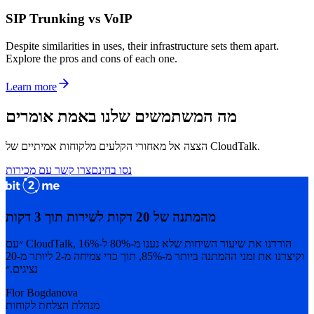
SIP Trunking vs VoIP
Despite similarities in uses, their infrastructure sets them apart.
Explore the pros and cons of each one.
Learn more
מה המשתמשים שלנו באמת אומרים
הצצה אל מאחורי הקלעים מלקוחות אמיתיים של CloudTalk.
נסו בחינם
צרו קשר עם מכירות
מהמתנה של 20 דקות לשירות תוך 3 דקות
״עם CloudTalk, הורדנו את שיעור השיחות שלא נענו מ-80% ל-16%
וקיצרנו את זמני ההמתנה ביותר מ-85%, תוך כדי צמיחה מ-2 ליותר מ-20
נציגים.״
Flor Bogdanova
מנהלת הצלחת לקוחות