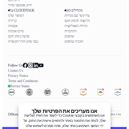
חייגן חכם
חייגן אוטומטי מהיר
מתחילים כאן
על CLOUDTALK
צרו קשר עם מכירות
הסיפור שלנו
הרשמה לניסיון חינם
קריירה
הורדת האפליקציה
אבטחה
התחברות
מרכז אמינות
שותפים
בקשת ניסיון חינם
תוכנית שותפים
נכסי מותג וחדר תקשורת
Follow Us
Contact Us
Privacy Notice
Terms and Conditions
Service Status
אנו מעריכים את הפרטיות שלך
Offices
Mexico, מקסיקו
London, בריטניה
New York, ארה"ב
Toronto, קנדה
אנו משתמשים בקובצי Cookie כדי לשפר את חווית הגלישה
שלך, לנתח את התנועה באתר ולהתאים אישית את התוכן. על
ידי המשך השימוש באתר שלנו, אתה מסכים לשימוש שלנו