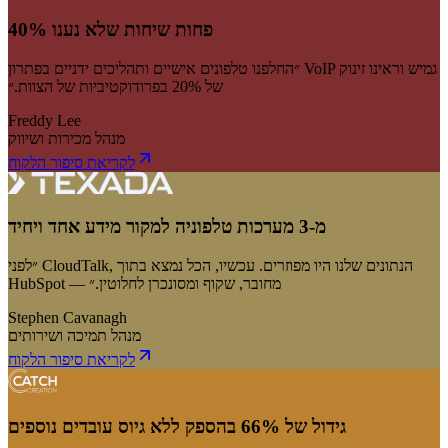
40% פחות שיחות שלא נענו
״החלפנו טלפונים אישיים ותהליכים ידניים בפתרון VoIP גמיש וראינו זינוק
של 20% בפרודוקטיביות של הצוות.״
Freddy Lee
מנהל מכירות ושיווק
לקריאת סיפור הלקוח
מ-3 מערכות טלפוניה למקור מידע אחד ויחיד
״לפני CloudTalk, הנתונים שלנו היו מפוזרים. עכשיו, הכל נמצא בתוך
HubSpot — מחובר, שקוף ומסונכרן לחלוטין.״
Stephen Cavanagh
מנהל תמיכה ושירותים
לקריאת סיפור הלקוח
גידול של 66% בהספק ללא גיוס עובדים נוספים