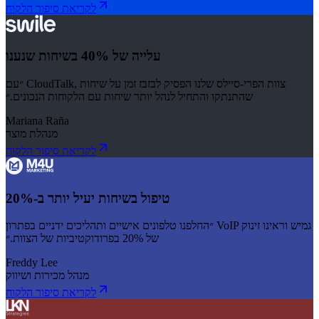
לקריאת סיפור הלקוח
עלייה של 40% בשיחות שנענו
״עם CloudTalk, צוות הפרי-סיילס שלנו הפסיק לבזבז זמן על שיחות
שהתנתקו והתחיל לנהל יותר שיחות עם הלקוחות הנכונים.״
Mariana Raña
מנהלת מוצר
לקריאת סיפור הלקוח
טיפול בשיחות יעיל יותר ב-20%
״החלפנו טלפונים אישיים ותהליכים ידניים בפתרון VoIP גמיש וראינו זינוק
של 20% בפרודוקטיביות של הצוות.״
Freddy Lee
מנהל מכירות ושיווק
לקריאת סיפור הלקוח