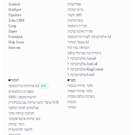
אפליקציות
Zendesk
מרכז תמיכה
HubSpot
תיעוד API
Pipedrive
כיסוי מדינות
Zoho CRM
סקירת השוואה
Gong
סקירת אלטרנטיבות
Zapier
אלטרנטיבה לנציגי קול מבוססי AI
Freshdesk
תמחור Voice AI
Help Scout
השוואת נציגי קול
Intercom
ביקורות על מערכות טלפון
אלטרנטיבה ל-Aircall
אלטרנטיבה ל-JustCall
אלטרנטיבה ל-RingCentral
אלטרנטיבה ל-Five9
מוצר
תכונות
מוקד שיחות נכנסות
פתרונות קול מבוססי AI
חדש
מוקד שיחות יוצאות
מספרים בינלאומיים
מערכת טלפון עסקית
SMS / הודעות טקסט
תכונות
שיפור נתובי שיחות עם טכנולוגיית IVR
תמחור
אנליטיקס למוקד טלפוני
הקלטת שיחות מוקד
נתב שיחות אינטראקטיבי
ניטור שיחות
לחיצה להתקשרות