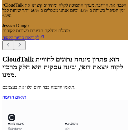
״CloudTalk הפכה את הרחבת מערך התמיכה לקלה ומהירה: קיצרנו את
זמן הטיפול בשיחה ב-33% וכיום אנחנו מטפלים ב-66% יותר שיחות לכל
נציג.״
Jessica Dungo
מנהלת מחלקת תביעות בשירות לקוחות
לקריאת סיפור הלקוח
CloudTalk הוא פתרון מונחה נתונים לחוויית
לקוח יוצאת דופן, ובינה עסקית היא חלק מרכזי
ממנו.
תיאמו הדגמה כבר היום וגלו זאת בעצמכם.
תיאום הדגמה
משאבים
אינטגרציות
בלוג
Salesforce