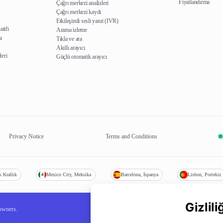
Fiyatlandırma
Çağrı merkezi analizleri
Çağrı merkezi kaydı
Etkileşimli sesli yanıt (IVR)
atifi
Arama izleme
ı
Tıkla ve ara
Akıllı arayıcı
leri
Güçlü otomatik arayıcı
Privacy Notice
Terms and Conditions
k Krallık
Mexico City, Meksika
Barcelona, İspanya
Lisbon, Portekiz
Gizlil
 owners.