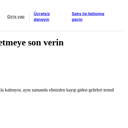
Ücretsiz
Satış ile iletişime
R
Giriş yap
deneyin
geçin
etmeye son verin
a kalmıyor, aynı zamanda elinizden kayıp giden gelirleri temsil