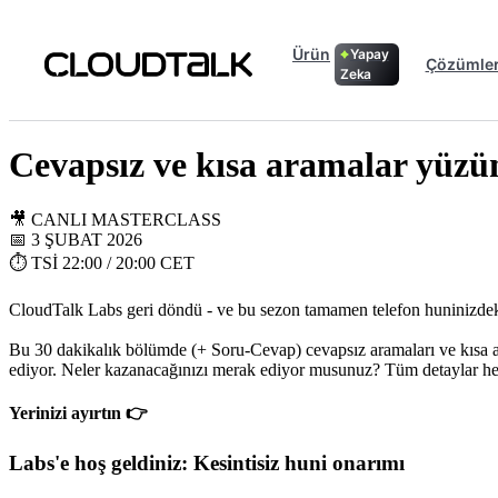
Ürün
Yapay
Çözümle
Zeka
Cevapsız ve kısa aramalar yüzü
🎥 CANLI MASTERCLASS
📅 3 ŞUBAT 2026
⏱️ TSİ 22:00 / 20:00 CET
CloudTalk Labs geri döndü - ve bu sezon tamamen telefon huninizdeki
Bu 30 dakikalık bölümde (+ Soru-Cevap) cevapsız aramaları ve kısa ar
ediyor. Neler kazanacağınızı merak ediyor musunuz? Tüm detaylar h
Yerinizi ayırtın 👉
Labs'e hoş geldiniz: Kesintisiz huni onarımı