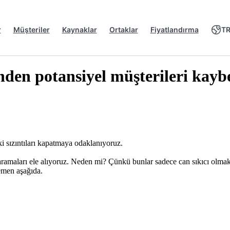
r
Müşteriler
Kaynaklar
Ortaklar
Fiyatlandırma
T
nden potansiyel müşterileri kayb
 sızıntıları kapatmaya odaklanıyoruz.
amaları ele alıyoruz. Neden mi? Çünkü bunlar sadece can sıkıcı olmakl
emen aşağıda.