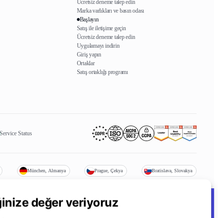
Ücretsiz deneme talep edin
Marka varlıkları ve basın odası
Başlayın
Satış ile iletişime geçin
Ücretsiz deneme talep edin
Uygulamayı indirin
Giriş yapın
Ortaklar
Satış ortaklığı programı
Service Status
München, Almanya
Prague, Çekya
Bratislava, Slovakya
iğinize değer veriyoruz
Cookie preferences
/
Do not sell or share my personal data