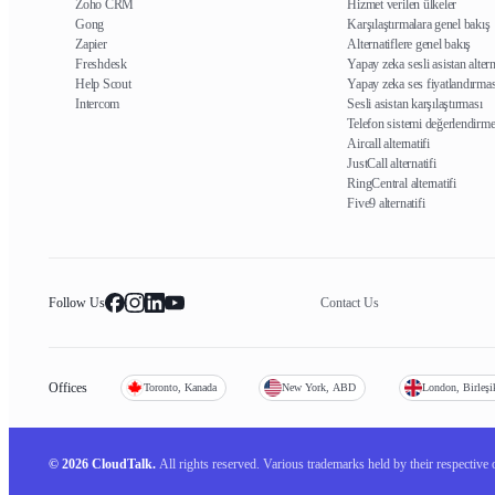
Zoho CRM
Hizmet verilen ülkeler
Gong
Karşılaştırmalara genel bakış
Zapier
Alternatiflere genel bakış
Freshdesk
Yapay zeka sesli asistan altern
Help Scout
Yapay zeka ses fiyatlandırmas
Intercom
Sesli asistan karşılaştırması
Telefon sistemi değerlendirme
Aircall alternatifi
JustCall alternatifi
RingCentral alternatifi
Five9 alternatifi
Follow Us
Contact Us
Offices
Toronto, Kanada
New York, ABD
London, Birleşi
© 2026 CloudTalk.
All rights reserved.
Various trademarks held by their respective