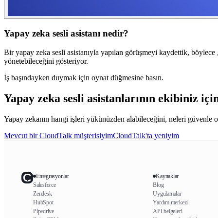
Yapay zeka sesli asistanı nedir?
Bir yapay zeka sesli asistanıyla yapılan görüşmeyi kaydettik, böylece 
yönetebileceğini gösteriyor.
İş başındayken duymak için oynat düğmesine basın.
Yapay zeka sesli asistanlarının ekibiniz iç
Yapay zekanın hangi işleri yükünüzden alabileceğini, neleri güvenle ot
Mevcut bir CloudTalk müşterisiyim
CloudTalk'ta yeniyim
Entegrasyonlar
Kaynaklar
Salesforce
Blog
Zendesk
Uygulamalar
HubSpot
Yardım merkezi
Pipedrive
API belgeleri