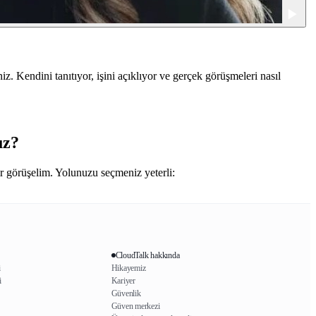
z. Kendini tanıtıyor, işini açıklıyor ve gerçek görüşmeleri nasıl
uz?
ir görüşelim. Yolunuzu seçmeniz yeterli:
CloudTalk hakkında
i
Hikayemiz
i
Kariyer
Güvenlik
Güven merkezi