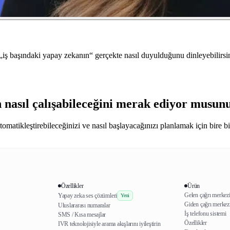
„iş başındaki yapay zekanın“ gerçekte nasıl duyulduğunu dinleyebilirsini
in nasıl çalışabileceğini merak ediyor musun
omatikleştirebileceğinizi ve nasıl başlayacağınızı planlamak için bire b
Özellikler
Ürün
Gelen çağrı merkez
Yapay zeka ses çözümleri
Yeni
Giden çağrı merkez
Uluslararası numaralar
İş telefonu sistemi
SMS / Kısa mesajlar
Özellikler
IVR teknolojisiyle arama akışlarını iyileştirin