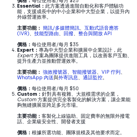
價格：
每位使用者/每月 $25
Essential：
此方案透過進階自動化和客戶體驗功
能，支援成長中的中小企業和中大型企業，以提升內
外線營運效率。
主要功能：
簡訊/多媒體簡訊
、
互動式語音應答
(IVR)
、
技能型路由
、
回撥
、
整合與開放 API
價格：
每位使用者/每月 $35
Expert：
專為中大型企業和擴展中企業設計，此
Expert
方案為團隊提供進階工具，以改善客戶互動、
提升生產力並推動營運效率。
主要功能：
強效撥號器
、
智能撥號器
、
VIP 佇列
、
WhatsApp 內送
與
外寄訊息
、
通話監控
。
價格：
每位使用者/每月 $50
Custom：
針對具有複雜、大規模需求的企業，
Custom
方案提供完全客製化的解決方案，讓企業能
夠無縫擴展並跨足多元市場。
主要功能：
客製化上線協助、固定費率的無限外撥電
話、企業級安全性、開發者支援
價格：
根據所選功能、團隊規模及其他要求而定。