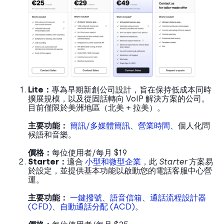
Lite：
專為早期新創公司設計，旨在保持低成本同時
擴展規模，以及從固話轉向 VoIP 解決方案的公司。
目前僅限於美洲地區（北美 + 拉美）。
主要功能：
簡訊/多媒體簡訊
、
營業時間
、個人化問
候語和音樂。
價格：
每位使用者/每月 $19
Starter：
適合
小型和微型企業
，此
Starter
方案易
於設定，並提供基本功能以啟動您的電話客服中心營
運。
主要功能：
一鍵撥號
、
語音信箱
、
通話流程設計器
(CFD)
、
自動通話分配 (ACD)
。