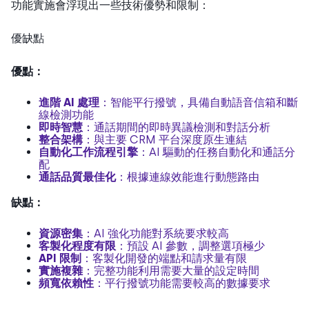
功能實施會浮現出一些技術優勢和限制：
優缺點
優點：
進階 AI 處理
：智能平行撥號，具備自動語音信箱和斷
線檢測功能
即時智慧
：通話期間的即時異議檢測和對話分析
整合架構
：與主要 CRM 平台深度原生連結
自動化工作流程引擎
：AI 驅動的任務自動化和通話分
配
通話品質最佳化
：根據連線效能進行動態路由
缺點：
資源密集
：AI 強化功能對系統要求較高
客製化程度有限
：預設 AI 參數，調整選項極少
API 限制
：客製化開發的端點和請求量有限
實施複雜
：完整功能利用需要大量的設定時間
頻寬依賴性
：平行撥號功能需要較高的數據要求