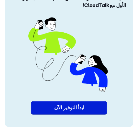
الأول مع CloudTalk!
ابدأ التوفير الآن