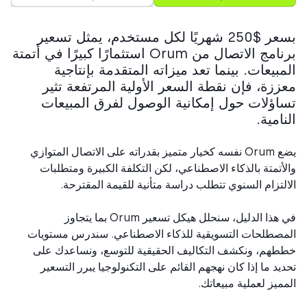
بسعر $250 شهريًا لكل مستخدم، يمثل تسعير
برنامج الاتصال من Orum استثمارًا كبيرًا في أتمتة
مبيعات. بينما تعد ميزاته المتقدمة بإنتاجية
ززة، فإن نقطة السعر الأولية المرتفعة تثير
اؤلات حول إمكانية الوصول لفرق المبيعات
امية.
يضع Orum نفسه كخيار متميز بقدراته على الاتصال المتوازي
أتمتة بالذكاء الاصطناعي، لكن التكلفة الكبيرة ومتطلبات
لتزام السنوي تتطلب دراسة متأنية للقيمة المقترحة.
في هذا الدليل، سنحلل هيكل تسعير Orum بما يتجاوز
صطلحات التسويقية للذكاء الاصطناعي. سندرس مستويات
هم، ونكشف التكاليف الحقيقية للتوسع، ونساعدك على
يد ما إذا كان نهجهم القائم على التكنولوجيا يبرر التسعير
ميز لعملية مبيعاتك.