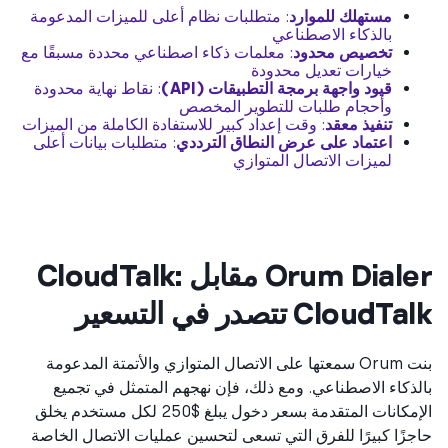
مستهلك للموارد
: متطلبات نظام أعلى للميزات المدعومة
بالذكاء الاصطناعي
تخصيص محدود
: معلمات ذكاء اصطناعي محددة مسبقًا مع
خيارات تعديل محدودة
قيود واجهة برمجة التطبيقات (API)
: نقاط نهاية محدودة
وأحجام طلبات للتطوير المخصص
تنفيذ معقد
: وقت إعداد كبير للاستفادة الكاملة من الميزات
اعتماد على عرض النطاق الترددي
: متطلبات بيانات أعلى
لميزات الاتصال المتوازي
Orum Dialer مقابل CloudTalk:
Cloud تتصدر في التسعير
بنت Orum سمعتها على الاتصال المتوازي والأتمتة المدعومة
ذكاء الاصطناعي. ومع ذلك، فإن نهجهم المتمثل في تجميع
الإمكانات المتقدمة بسعر دخول يبلغ $250 لكل مستخدم يخلق
زًا كبيرًا للفرق التي تسعى لتحسين عمليات الاتصال الخاصة