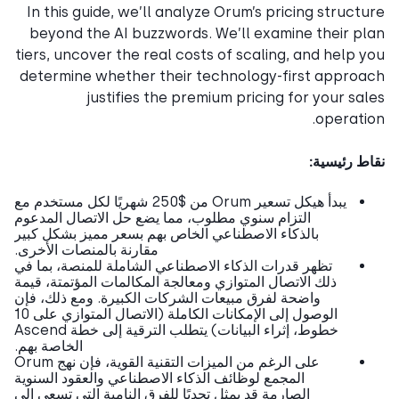
In this guide, we’ll analyze Orum’s pricing struct
beyond the AI buzzwords. We’ll examine their pl
tiers, uncover the real costs of scaling, and help 
determine whether their technology-first approa
justifies the premium pricing for your sa
operati
ط رئيسية:
يبدأ هيكل تسعير Orum من $250 شهريًا لكل مستخدم مع
التزام سنوي مطلوب، مما يضع حل الاتصال المدعوم
بالذكاء الاصطناعي الخاص بهم بسعر مميز بشكل كبير
مقارنة بالمنصات الأخرى.
تظهر قدرات الذكاء الاصطناعي الشاملة للمنصة، بما في
ذلك الاتصال المتوازي ومعالجة المكالمات المؤتمتة، قيمة
واضحة لفرق مبيعات الشركات الكبيرة. ومع ذلك، فإن
الوصول إلى الإمكانات الكاملة (الاتصال المتوازي على 10
خطوط، إثراء البيانات) يتطلب الترقية إلى خطة Ascend
الخاصة بهم.
على الرغم من الميزات التقنية القوية، فإن نهج Orum
المجمع لوظائف الذكاء الاصطناعي والعقود السنوية
الصارمة قد يمثل تحديًا للفرق النامية التي تسعى إلى