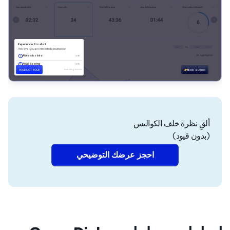
ألقِ نظرة خلف الكواليس
(بدون قيود)
احجز عرضك التوضيحي