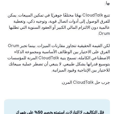
تتبع CloudTalk نهجًا مختلفًا جوهريًا في تمكين المبيعات. يمكن
رق الوصول إلى أدوات اتصال قوية، وتوجيه ذكي، وتغطية
مية دون الالتزام المالي الكبير أو العقود السنوية التي تطلبها
Oru
لكن القيمة الحقيقية تتجاوز مقارنات الميزات. بينما تجبر Orum
رق على الاختيار بين الوظائف الأساسية ومجموعة الذكاء
الاصطناعي الكاملة، تسمح بنية CloudTalk المرنة للمؤسسات
سيع قدراتها بشكل طبيعي. لا ينبغي أن تضطر عملية مبيعاتك
ختيار بين الإنتاجية وقيود الميزانية.
 CloudTalk المرن.
قلل التكاليف، لا التنازلات. استمتع بخصم 50% على شهرك