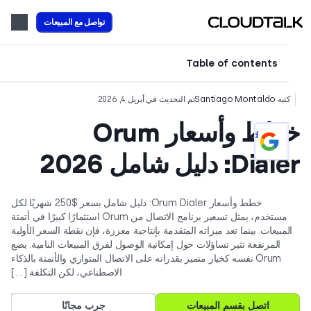
تواصل مع المبيعات
Table of contents
تبه
Santiago Montaldo
تم التحديث في أبريل 4, 2026
خطط وأسعار Orum
Add CloudTalk as a preferred
source on Google
Di: دليل شامل 2026
خطط وأسعار Orum Dialer: دليل شامل بسعر $250 شهريًا لكل
مستخدم، يمثل تسعير برنامج الاتصال من Orum استثمارًا كبيرًا في أتمتة
لمبيعات. بينما تعد ميزاته المتقدمة بإنتاجية معززة، فإن نقطة السعر الأولية
المرتفعة تثير تساؤلات حول إمكانية الوصول لفرق المبيعات النامية. يضع
Orum نفسه كخيار متميز بقدراته على الاتصال المتوازي والأتمتة بالذكاء
الاصطناعي، لكن التكلفة […]
اتصل بقسم المبيعات
جرب مجانًا