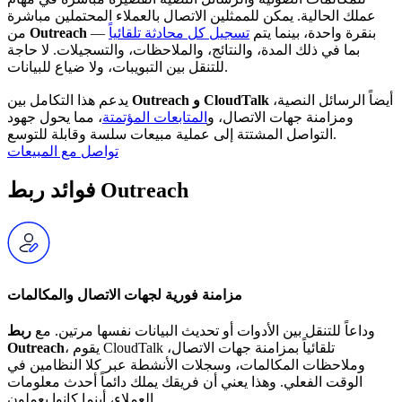
عملك الحالية. يمكن للممثلين الاتصال بالعملاء المحتملين مباشرة
بنقرة واحدة، بينما يتم
تسجيل كل محادثة تلقائياً
—
Outreach
من
بما في ذلك المدة، والنتائج، والملاحظات، والتسجيلات. لا حاجة
للتنقل بين التبويبات، ولا ضياع للبيانات.
أيضاً الرسائل النصية،
Outreach و CloudTalk
يدعم هذا التكامل بين
ومزامنة جهات الاتصال، و
المتابعات المؤتمتة
، مما يحول جهود
التواصل المشتتة إلى عملية مبيعات سلسة وقابلة للتوسع.
تواصل مع المبيعات
فوائد ربط Outreach
مزامنة فورية لجهات الاتصال والمكالمات
وداعاً للتنقل بين الأدوات أو تحديث البيانات نفسها مرتين. مع
ربط
، يقوم CloudTalk تلقائياً بمزامنة جهات الاتصال،
Outreach
وملاحظات المكالمات، وسجلات الأنشطة عبر كلا النظامين في
الوقت الفعلي. وهذا يعني أن فريقك يملك دائماً أحدث معلومات
العملاء، أينما كانوا يعملون.