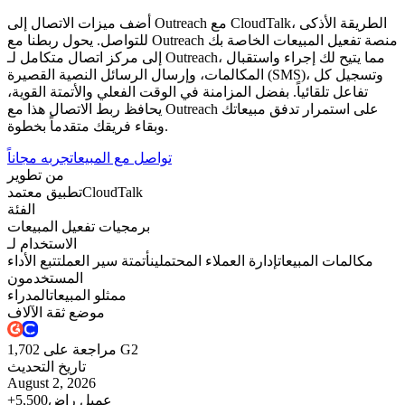
أضف ميزات الاتصال إلى Outreach مع CloudTalk، الطريقة الأذكى
للتواصل. يحول ربطنا مع Outreach منصة تفعيل المبيعات الخاصة بك
إلى مركز اتصال متكامل لـ Outreach، مما يتيح لك إجراء واستقبال
المكالمات، وإرسال الرسائل النصية القصيرة (SMS)، وتسجيل كل
تفاعل تلقائياً. بفضل المزامنة في الوقت الفعلي والأتمتة القوية،
يحافظ ربط الاتصال هذا مع Outreach على استمرار تدفق مبيعاتك
وبقاء فريقك متقدماً بخطوة.
تواصل مع المبيعات
جربه مجاناً
من تطوير
CloudTalk
تطبيق معتمد
الفئة
برمجيات تفعيل المبيعات
الاستخدام لـ
مكالمات المبيعات
إدارة العملاء المحتملين
أتمتة سير العمل
تتبع الأداء
المستخدمون
ممثلو المبيعات
المدراء
موضع ثقة الآلاف
1,702 مراجعة على G2
تاريخ التحديث
August 2, 2026
عميل راضٍ
+5,500