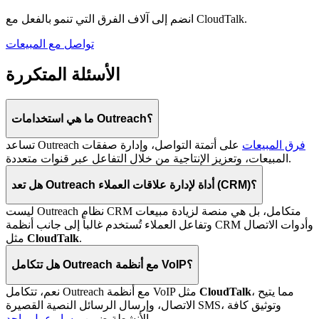
انضم إلى آلاف الفرق التي تنمو بالفعل مع CloudTalk.
تواصل مع المبيعات
الأسئلة المتكررة
ما هي استخدامات Outreach؟
فرق المبيعات
على أتمتة التواصل، وإدارة صفقات
تساعد Outreach
المبيعات، وتعزيز الإنتاجية من خلال التفاعل عبر قنوات متعددة.
هل تعد Outreach أداة لإدارة علاقات العملاء (CRM)؟
ليست Outreach نظام CRM متكامل، بل هي منصة لزيادة مبيعات
وتفاعل العملاء تُستخدم غالباً إلى جانب أنظمة CRM وأدوات الاتصال
.
CloudTalk
مثل
هل تتكامل Outreach مع أنظمة VoIP؟
، مما يتيح
CloudTalk
نعم، تتكامل Outreach مع أنظمة VoIP مثل
الاتصال، وإرسال الرسائل النصية القصيرة SMS، وتوثيق كافة
.
الأنشطة ضمن
مسار عمل واحد