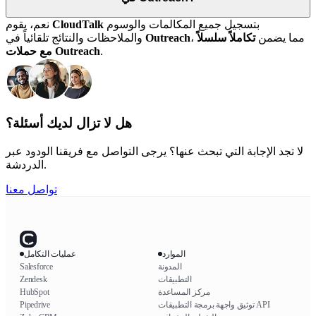
بتسجيل جميع المكالمات والوسوم
CloudTalk
نعم، يقوم
، مما يضمن
تكاملاً سلسلاً
Outreach
والملاحظات والنتائج تلقائياً في
.
مع حملات Outreach
هل لا تزال لديك أسئلة؟
لا تجد الإجابة التي تبحث عنها؟ يرجى التواصل مع فريقنا الودود عبر
الدردشة.
تواصل معنا
الموارد
عمليات التكامل
المدونة
Salesforce
التطبيقات
Zendesk
مركز المساعدة
HubSpot
توثيق واجهة برمجة التطبيقات API
Pipedrive