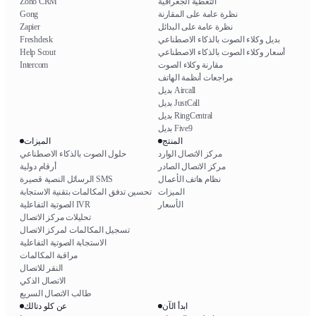
التغطية الجغرافية
Zoho CRM
نظرة عامة على المقارنة
Gong
نظرة عامة على البدائل
Zapier
بديل وكلاء الصوت بالذكاء الاصطناعي
Freshdesk
أسعار وكلاء الصوت بالذكاء الاصطناعي
Help Scout
مقارنة وكلاء الصوت
Intercom
مراجعات أنظمة الهاتف
بديل Aircall
بديل JustCall
بديل RingCentral
بديل Five9
المنتج
الميزات
مركز الاتصال الوارد
حلول الصوت بالذكاء الاصطناعي
مركز الاتصال الصادر
أرقام دولية
نظام هاتف الأعمال
الرسائل النصية قصيرة SMS
الميزات
تحسين تدفق المكالمات بتقنية الاستجابة
الأسعار
الصوتية التفاعلية IVR
تحليلات مركز الاتصال
تسجيل المكالمات لمركز الاتصال
الاستجابة الصوتية التفاعلية
مراقبة المكالمات
النقر للاتصال
الاتصال الذكي
طالب الاتصال السريع
ابدأ الآن
عن كلو دتالك