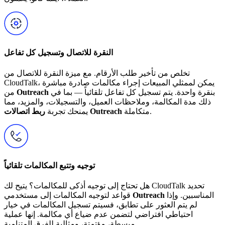
النقرة للاتصال وتسجيل كل تفاعل
تخلص من تأخير طلب الأرقام. مع ميزة النقرة للاتصال من
CloudTalk، يمكن لممثلي المبيعات إجراء مكالمات صادرة مباشرة
بنقرة واحدة. يتم تسجيل كل تفاعل تلقائياً — بما في
Outreach
من
ذلك مدة المكالمة، وملاحظات العميل، والتسجيلات، والمزيد، مما
متكاملة.
ربط اتصالات Outreach
يمنحك تجربة
توجيه وتتبع المكالمات تلقائياً
هل تحتاج إلى توجيه أذكى للمكالمات؟ يتيح لك CloudTalk تحديد
المناسبين. وإذا
Outreach
قواعد لتوجيه المكالمات إلى مستخدمي
لم يتم العثور على تطابق، فسيتم تسجيل المكالمات في خيار
احتياطي افتراضي لتضمن عدم ضياع أي مكالمة. إنها عملية
مبسطة، مؤتمتة، ومثالية للفرق المتنامية.