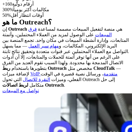
أرقام دولية
+160
مكالمات أكثر يومياً
300%
أوقات انتظار أقل
50%
ما هو Outreach؟
هي منصة لتفعيل المبيعات مصممة لمساعدة
فرق
Outreach
إن
المبيعات
على الوصول لمزيد من العملاء المحتملين، وأتمتة
المتابعات، وإدارة أنشطة المبيعات في مكان واحد. تجمع المنصة بين
البريد الإلكتروني، المكالمات، و
مهام سير العمل
— مما يسهل
التواصل مع العملاء المحتملين عبر قنوات متعددة وتحقيق نتائج ثابتة.
على الرغم من أنها توفر أتمتة للحملات والمتابعات، إلا أن أدوات
الاتصال المدمجة بها محدودة. ولهذا السبب تقوم العديد من الفرق
—
CloudTalk
مخصص مثل
ربط Outreach
بتطويرها باستخدام
VoIP متقدمة
، ورسائل نصية قصيرة في الوقت
لإضافة ميزات
الفعلي، وميزات
النقرة للاتصال
التي تحول Outreach إلى حل
.
لربط اتصالات Outreach
متكامل
تواصل مع المبيعات