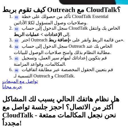
كيف تقوم بربط Outreach مع CloudTalk؟
تأكد من حصولك على خطة CloudTalk Essential
وصلاحيات وصول المسؤول لكلا الأداتين.
سجل الدخول إلى حساب CloudTalk الخاص بك وانتقل
.
إلى
الإعدادات > عمليات الربط
.
«إضافة ربط»
اختر Outreach من قائمة الربط وانقر على
سجل الدخول إلى حساب Outreach الخاص بك عند
مطالبة النظام بذلك وامنح صلاحيات الوصول للبيانات.
قم بتكوين إعداداتك لمهام سير العمل، وتسجيل
المكالمات، وقواعد المزامنة.
قم بتعيين الحقول المخصصة عبر مطابقة اتفاقيات
التسمية لـ Outreach و CloudTalk.
تواصل مع المبيعات
جربه مجاناً
هل نظام هاتفك الحالي يسبب لك المشاكل
أكثر من الاتصال؟ احجز جلسة تواصل مع
CloudTalk - نحن نجعل المكالمات ممتعة
مجدداً!