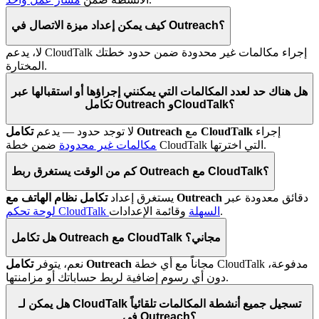
كيف يمكن إعداد ميزة الاتصال في Outreach؟
لا، يدعم CloudTalk إجراء مكالمات غير محدودة ضمن حدود خطتك
المختارة.
هل هناك حد لعدد المكالمات التي يمكنني إجراؤها أو استقبالها عبر
تكامل Outreach وCloudTalk؟
إجراء
CloudTalk
مع
تكامل Outreach
لا توجد حدود — يدعم
ضمن خطة CloudTalk التي اخترتها.
مكالمات غير محدودة
كم من الوقت يستغرق ربط Outreach مع CloudTalk؟
دقائق معدودة عبر
تكامل نظام الهاتف مع Outreach
يستغرق إعداد
وقائمة الإعدادات.
لوحة تحكم CloudTalk السهلة
هل تكامل Outreach مع CloudTalk مجاني؟
مجاناً مع أي خطة CloudTalk مدفوعة،
تكامل Outreach
نعم، يتوفر
دون أي رسوم إضافية لربط حساباتك أو مزامنتها.
هل يمكن لـ CloudTalk تسجيل جميع أنشطة المكالمات تلقائياً
في Outreach؟