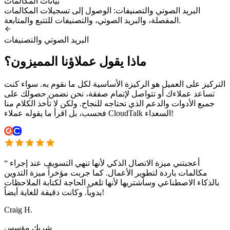
بيانات المكالمات
البريد الصوتي والتصنيفات: الوصول إلى تسجيلات المكالمات
المفصلة، والبريد الصوتي، والتصنيفات للتتبع والمتابعة.
البريد الصوتي والتصنيفات
ماذا يقول عملاؤنا المميزون؟
التركيز على العميل هو الركيزة الأساسية لكل ما نقوم به. سواء كنت
تساعد عملاءك أو تتواصل لإتمام صفقة، نحن نضمن حصولك على
جميع الأدوات والدعم الذي تحتاجه للنجاح. ولكن لا تأخذ الكلام منا
فحسب، بل اقرأ ما يقوله عملاء CloudTalk السعداء!
أعجبتني ميزة الاتصال الذكي لأنها تنهي التسويف عند إجراء
“
مكالمات باردة لتطوير الأعمال. كما جربت مؤخراً ميزة التدوين
بالذكاء الاصطناعي وسأشتريها لأنها تلغي الحاجة لكتابة الملاحظات
يدوياً. وكانت دقيقة للغاية أيضاً!
Craig H.
شريك مؤسس