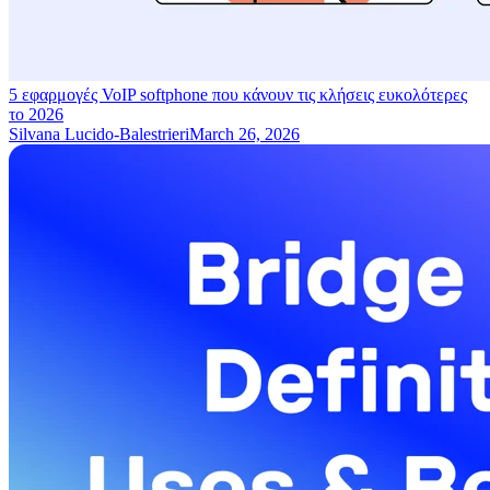
5 εφαρμογές VoIP softphone που κάνουν τις κλήσεις ευκολότερες
το 2026
Silvana Lucido-Balestrieri
March 26, 2026