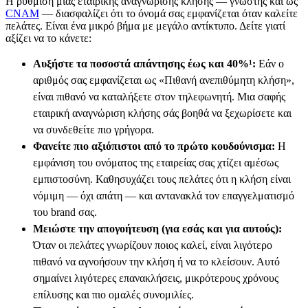
Η ρύθμιση μιας εταιρικής αναγνώρισης κλήσης — γνωστής και ως
CNAM
— διασφαλίζει ότι το όνομά σας εμφανίζεται όταν καλείτε
πελάτες. Είναι ένα μικρό βήμα με μεγάλο αντίκτυπο. Δείτε γιατί
αξίζει να το κάνετε:
Αυξήστε τα ποσοστά απάντησης έως και 40%¹:
Εάν ο
αριθμός σας εμφανίζεται ως «Πιθανή ανεπιθύμητη κλήση»,
είναι πιθανό να καταλήξετε στον τηλεφωνητή. Μια σαφής
εταιρική αναγνώριση κλήσης σάς βοηθά να ξεχωρίσετε και
να συνδεθείτε πιο γρήγορα.
Φανείτε πιο αξιόπιστοι από το πρώτο κουδούνισμα:
Η
εμφάνιση του ονόματος της εταιρείας σας χτίζει αμέσως
εμπιστοσύνη. Καθησυχάζει τους πελάτες ότι η κλήση είναι
νόμιμη — όχι απάτη — και αντανακλά τον επαγγελματισμό
του brand σας.
Μειώστε την απογοήτευση (για εσάς και για αυτούς):
Όταν οι πελάτες γνωρίζουν ποιος καλεί, είναι λιγότερο
πιθανό να αγνοήσουν την κλήση ή να το κλείσουν. Αυτό
σημαίνει λιγότερες επανακλήσεις, μικρότερους χρόνους
επίλυσης και πιο ομαλές συνομιλίες.