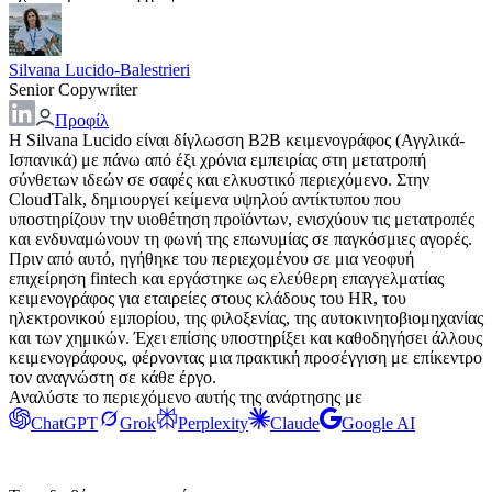
Silvana Lucido-Balestrieri
Senior Copywriter
Προφίλ
Η Silvana Lucido είναι δίγλωσση B2B κειμενογράφος (Αγγλικά-
Ισπανικά) με πάνω από έξι χρόνια εμπειρίας στη μετατροπή
σύνθετων ιδεών σε σαφές και ελκυστικό περιεχόμενο. Στην
CloudTalk, δημιουργεί κείμενα υψηλού αντίκτυπου που
υποστηρίζουν την υιοθέτηση προϊόντων, ενισχύουν τις μετατροπές
και ενδυναμώνουν τη φωνή της επωνυμίας σε παγκόσμιες αγορές.
Πριν από αυτό, ηγήθηκε του περιεχομένου σε μια νεοφυή
επιχείρηση fintech και εργάστηκε ως ελεύθερη επαγγελματίας
κειμενογράφος για εταιρείες στους κλάδους του HR, του
ηλεκτρονικού εμπορίου, της φιλοξενίας, της αυτοκινητοβιομηχανίας
και των χημικών. Έχει επίσης υποστηρίξει και καθοδηγήσει άλλους
κειμενογράφους, φέρνοντας μια πρακτική προσέγγιση με επίκεντρο
τον αναγνώστη σε κάθε έργο.
Αναλύστε το περιεχόμενο αυτής της ανάρτησης με
ChatGPT
Grok
Perplexity
Claude
Google AI