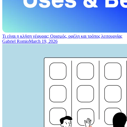
Τι είναι η κλήση γέφυρας; Ορισμός, οφέλη και τρόπος λειτουργίας
Gabriel Romio
March 19, 2026