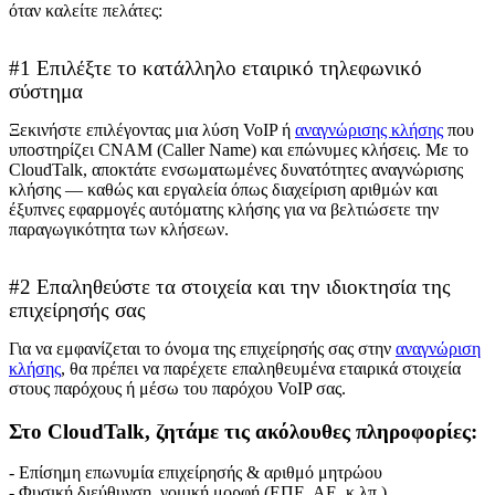
όταν καλείτε πελάτες:
#1 Επιλέξτε το κατάλληλο εταιρικό τηλεφωνικό
σύστημα
Ξεκινήστε επιλέγοντας μια λύση VoIP ή
αναγνώρισης κλήσης
που
υποστηρίζει CNAM (Caller Name) και επώνυμες κλήσεις. Με το
CloudTalk, αποκτάτε ενσωματωμένες δυνατότητες αναγνώρισης
κλήσης — καθώς και εργαλεία όπως διαχείριση αριθμών και
έξυπνες εφαρμογές αυτόματης κλήσης για να βελτιώσετε την
παραγωγικότητα των κλήσεων.
#2 Επαληθεύστε τα στοιχεία και την ιδιοκτησία της
επιχείρησής σας
Για να εμφανίζεται το όνομα της επιχείρησής σας στην
αναγνώριση
κλήσης
, θα πρέπει να παρέχετε επαληθευμένα εταιρικά στοιχεία
στους παρόχους ή μέσω του παρόχου VoIP σας.
Στο CloudTalk, ζητάμε τις ακόλουθες πληροφορίες:
- Επίσημη επωνυμία επιχείρησής & αριθμό μητρώου
- Φυσική διεύθυνση, νομική μορφή (ΕΠΕ, ΑΕ, κ.λπ.)