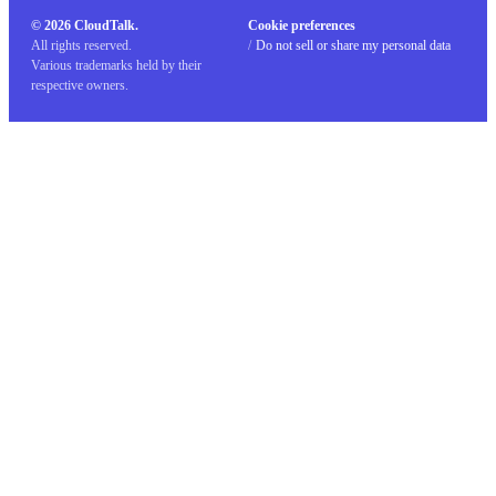
© 2026 CloudTalk.
Cookie preferences
All rights reserved.
/
Do not sell or share my personal data
Various trademarks held by their
respective owners.