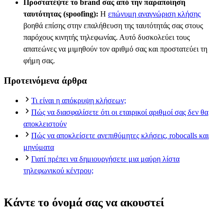
Προστατέψτε το brand σας από την παραποίηση
ταυτότητας (spoofing):
Η
επώνυμη αναγνώριση κλήσης
βοηθά επίσης στην επαλήθευση της ταυτότητάς σας στους
παρόχους κινητής τηλεφωνίας. Αυτό δυσκολεύει τους
απατεώνες να μιμηθούν τον αριθμό σας και προστατεύει τη
φήμη σας.
Προτεινόμενα άρθρα
Τι είναι η απόκρυψη κλήσεων;
Πώς να διασφαλίσετε ότι οι εταιρικοί αριθμοί σας δεν θα
αποκλειστούν
Πώς να αποκλείσετε ανεπιθύμητες κλήσεις, robocalls και
μηνύματα
Γιατί πρέπει να δημιουργήσετε μια μαύρη λίστα
τηλεφωνικού κέντρου;
Κάντε το όνομά σας να ακουστεί