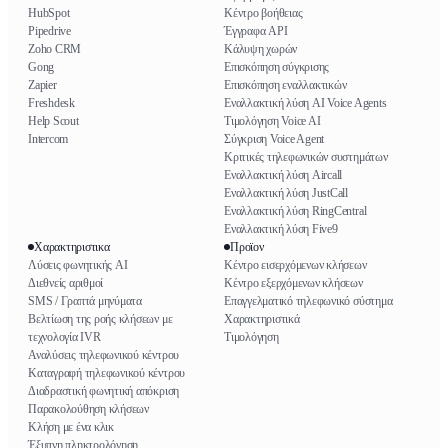
HubSpot
Κέντρο βοήθειας
Pipedrive
Έγγραφα API
Zoho CRM
Κάλυψη χωρών
Gong
Επισκόπηση σύγκρισης
Zapier
Επισκόπηση εναλλακτικών
Freshdesk
Εναλλακτική λύση AI Voice Agents
Help Scout
Τιμολόγηση Voice AI
Intercom
Σύγκριση Voice Agent
Κριτικές τηλεφωνικών συστημάτων
Εναλλακτική λύση Aircall
Εναλλακτική λύση JustCall
Εναλλακτική λύση RingCentral
Εναλλακτική λύση Five9
Χαρακτηριστικα
Προϊον
Λύσεις φωνητικής AI
Κέντρο εισερχόμενων κλήσεων
Διεθνείς αριθμοί
Κέντρο εξερχόμενων κλήσεων
SMS / Γραπτά μηνύματα
Επαγγελματικό τηλεφωνικό σύστημα
Βελτίωση της ροής κλήσεων με
Χαρακτηριστικά
τεχνολογία IVR
Τιμολόγηση
Αναλύσεις τηλεφωνικού κέντρου
Καταγραφή τηλεφωνικού κέντρου
Διαδραστική φωνητική απόκριση
Παρακολούθηση κλήσεων
Κλήση με ένα κλικ
Έξυπνη πληκτρολόγηση