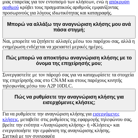
μιας εταιρείας για τον εντοπισμό των κλήσεων, ενώ η
απόκρυψη
αριθμού
κρύβει τους πραγματικούς αριθμούς εμφανίζοντας
προσωρινούς για λόγους ιδιωτικότητας και καταγραφής.
Μπορώ να αλλάξω την αναγνώριση κλήσης μου ανά
πάσα στιγμή;
Ναι, μπορείτε να ζητήσετε αλλαγές μέσω του παρόχου σας, αλλά η
ενημέρωση ενδέχεται να χρειαστεί μερικές ημέρες.
Πώς μπορώ να αποκτήσω αναγνώριση κλήσης με το
όνομα της επιχείρησής μου;
Συνεργαστείτε με τον πάροχό σας για να καταχωρίσετε τα στοιχεία
της επιχείρησής σας στο CNAM και στους παρόχους κινητής
τηλεφωνίας μέσω του A2P 10DLC.
Πώς να ρυθμίσετε την αναγνώριση κλήσης για
εισερχόμενες κλήσεις;
Για να ρυθμίσετε την αναγνώριση κλήσης για
εισερχόμενες
κλήσεις
, μεταβείτε στις ρυθμίσεις της εφαρμογής τηλεφώνου σας,
βρείτε την ενότητα «Αναγνώριση κλήσης» ή «Κλήσεις» και
ενεργοποιήστε την εμφάνιση της αναγνώρισης κλήσης.
Σχετικά με τον συγγραφέα