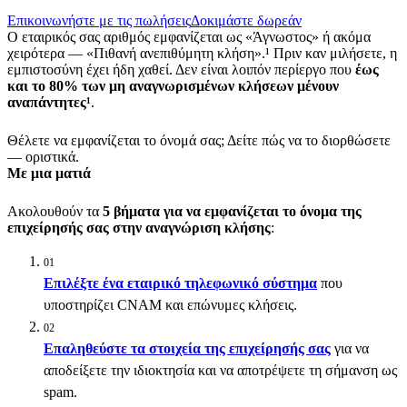
Επικοινωνήστε με τις πωλήσεις
Δοκιμάστε δωρεάν
Ο εταιρικός σας αριθμός εμφανίζεται ως «Άγνωστος» ή ακόμα
χειρότερα — «Πιθανή ανεπιθύμητη κλήση».¹ Πριν καν μιλήσετε, η
εμπιστοσύνη έχει ήδη χαθεί. Δεν είναι λοιπόν περίεργο που
έως
και το 80% των μη αναγνωρισμένων κλήσεων μένουν
αναπάντητες¹
.
Θέλετε να εμφανίζεται το όνομά σας; Δείτε πώς να το διορθώσετε
— οριστικά.
Με μια ματιά
Ακολουθούν τα
5 βήματα για να εμφανίζεται το όνομα της
επιχείρησής σας στην αναγνώριση κλήσης
:
01
Επιλέξτε ένα εταιρικό τηλεφωνικό σύστημα
που
υποστηρίζει CNAM και επώνυμες κλήσεις.
02
Επαληθεύστε τα στοιχεία της επιχείρησής σας
για να
αποδείξετε την ιδιοκτησία και να αποτρέψετε τη σήμανση ως
spam.