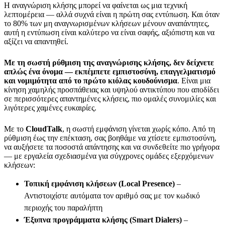
Η αναγνώριση κλήσης μπορεί να φαίνεται ως μια τεχνική
λεπτομέρεια — αλλά συχνά είναι η πρώτη σας εντύπωση. Και όταν
το 80% των μη αναγνωρισμένων κλήσεων μένουν αναπάντητες,
αυτή η εντύπωση είναι καλύτερο να είναι σαφής, αξιόπιστη και να
αξίζει να απαντηθεί.
Με τη σωστή ρύθμιση της αναγνώρισης κλήσης, δεν δείχνετε
απλώς ένα όνομα — εκπέμπετε εμπιστοσύνη, επαγγελματισμό
και νομιμότητα από το πρώτο κιόλας κουδούνισμα
. Είναι μια
κίνηση χαμηλής προσπάθειας και υψηλού αντικτύπου που αποδίδει
σε περισσότερες απαντημένες κλήσεις, πιο ομαλές συνομιλίες και
λιγότερες χαμένες ευκαιρίες.
Με το
CloudTalk
, η σωστή εμφάνιση γίνεται χωρίς κόπο. Από τη
ρύθμιση έως την επέκταση, σας βοηθάμε να χτίσετε εμπιστοσύνη,
να αυξήσετε τα ποσοστά απάντησης και να συνδεθείτε πιο γρήγορα
— με εργαλεία σχεδιασμένα για σύγχρονες ομάδες εξερχόμενων
κλήσεων:
Τοπική εμφάνιση κλήσεων (Local Presence)
–
Αντιστοιχίστε αυτόματα τον αριθμό σας με τον κωδικό
περιοχής του παραλήπτη
Έξυπνα προγράμματα κλήσης (Smart Dialers)
–