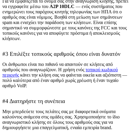
Για να εμφανίζεται το όνομά σας στην αναγνώριση κλήσης, πρέπει
να εγγραφείτε μέσω του
A2P 10DLC
— ενός συστήματος που
ενημερώνει τους παρόχους κινητής τηλεφωνίας των ΗΠΑ ότι ο
αριθμός σας είναι νόμιμος. Βοηθά στη μείωση των σημάνσεων
spam και ενισχύει την παράδοση των κλήσεων. Είναι επίσης
σημαντικό να συμμορφώνεστε με τους κανόνες της FCC και τους
τοπικούς κανόνες για να αποφύγετε πρόστιμα ή αποκλεισμούς
κλήσεων.
#3 Επιλέξτε τοπικούς αριθμούς όπου είναι δυνατόν
Οι άνθρωποι είναι πιο πιθανό να απαντούν σε κλήσεις από
αριθμούς που αναγνωρίζουν. Η χρήση ενός
τοπικού κωδικού
περιοχής
κάνει την κλήση σας να φαίνεται οικεία και αξιόπιστη —
πολύ καλύτερα από έναν αριθμό χωρίς χρέωση ή έναν τυχαίο
αριθμό VoIP.
#4 Διατηρήστε τη συνέπεια
Μην μπερδεύετε τους πελάτες σας με διαφορετικά ονόματα
καλούντος ανάμεσα στις ομάδες σας. Χρησιμοποιήστε το ίδιο
αναγνωριστικό κλήσης σε όλους τους αριθμούς σας για να
δημιουργήσετε μια επαγγελματική, ενιαία εμπειρία brand.