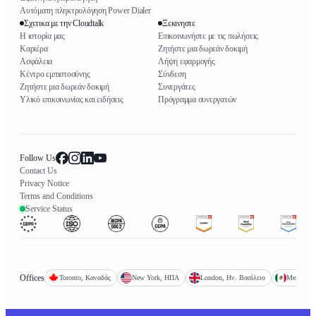
Αυτόματη πληκτρολόγηση Power Dialer
Σχετικα με την Cloudtalk
Ξεκινηστε
Η ιστορία μας
Επικοινωνήστε με τις πωλήσεις
Καριέρα
Ζητήστε μια δωρεάν δοκιμή
Ασφάλεια
Λήψη εφαρμογής
Κέντρο εμπιστοσύνης
Σύνδεση
Ζητήστε μια δωρεάν δοκιμή
Συνεργάτες
Υλικό επικοινωνίας και ειδήσεις
Πρόγραμμα συνεργατών
Follow Us
Contact Us
Privacy Notice
Terms and Conditions
Service Status
Offices
Toronto, Καναδάς
New York, ΗΠΑ
London, Ην. Βασίλειο
Mexico Ci