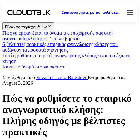
Επικοινωνήστε με τις πωλήσεις
Πίνακας περιεχομένων
Πώς να εμφανίζεται το όνομα της επιχείρησής σας στην
αναγνώριση κλήσης σε 5 απλά βήματα
6 βέλτιστες πρακτικές εταιρικής αναγνώρισης κλήσης που
αυξάνουν τα ποσοστά απάντησης
Γιατί η ρύθμιση εταιρικής αναγνώρισης κλήσης είναι μια έξυπνη
κίνηση
Κάντε το όνομά σας να ακουστεί
Συντάχθηκε από
Silvana Lucido-Balestrieri
Ενημερώθηκε στις
August 3, 2026
Πώς να ρυθμίσετε το εταιρικό
αναγνωριστικό κλήσης:
Πλήρης οδηγός με βέλτιστες
πρακτικές