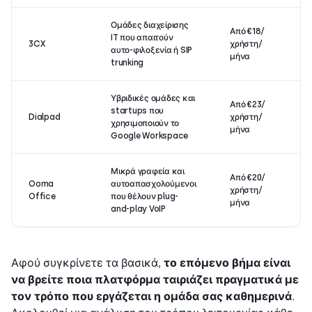
Ομάδες διαχείρισης
Από €18/
IT που απαιτούν
Ν
3CX
χρήστη/
αυτο-φιλοξενία ή SIP
Π
μήνα
trunking
Υβριδικές ομάδες και
Από €23/
startups που
Ν
Dialpad
χρήστη/
χρησιμοποιούν το
η
μήνα
Google Workspace
Μικρά γραφεία και
Από €20/
Ooma
αυτοαπασχολούμενοι
Ν
χρήστη/
Office
που θέλουν plug-
η
μήνα
and-play VoIP
Αφού συγκρίνετε τα βασικά,
το επόμενο βήμα είναι
να βρείτε ποια πλατφόρμα ταιριάζει πραγματικά με
τον τρόπο που εργάζεται η ομάδα σας καθημερινά
.