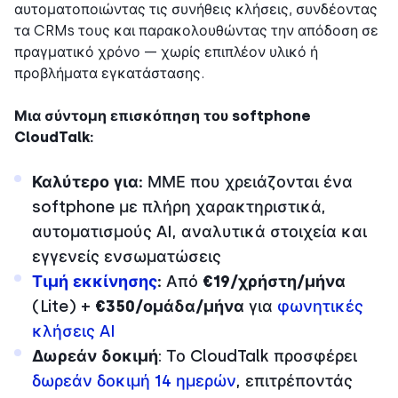
αυτοματοποιώντας τις συνήθεις κλήσεις, συνδέοντας
τα CRMs τους και παρακολουθώντας την απόδοση σε
πραγματικό χρόνο — χωρίς επιπλέον υλικό ή
προβλήματα εγκατάστασης.
Μια σύντομη επισκόπηση του softphone
CloudTalk:
Καλύτερο για:
ΜΜΕ που χρειάζονται ένα
softphone με πλήρη χαρακτηριστικά,
αυτοματισμούς AI, αναλυτικά στοιχεία και
εγγενείς ενσωματώσεις
Τιμή εκκίνησης
:
Από
€19/χρήστη/μήνα
(Lite) +
€350/ομάδα/μήνα
για
φωνητικές
κλήσεις AI
Δωρεάν δοκιμή
: Το CloudTalk προσφέρει
δωρεάν δοκιμή 14 ημερών
, επιτρέποντάς