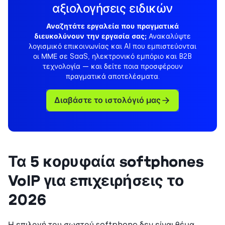
αξιολογήσεις ειδικών
Αναζητάτε εργαλεία που πραγματικά
διευκολύνουν την εργασία σας;
Ανακαλύψτε
λογισμικό επικοινωνίας και AI που εμπιστεύονται
οι ΜΜΕ σε SaaS, ηλεκτρονικό εμπόριο και B2B
τεχνολογία — και δείτε ποια προσφέρουν
πραγματικά αποτελέσματα.
Διαβάστε το ιστολόγιό μας
Τα 5 κορυφαία softphones
VoIP για επιχειρήσεις το
2026
Η επιλογή του σωστού softphone δεν είναι θέμα