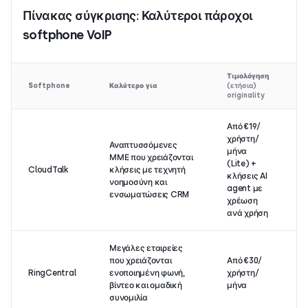
Πίνακας σύγκρισης: Καλύτεροι πάροχοι
softphone VoIP
Τιμολόγηση
Δ
Softphone
Καλύτερο για
(ετήσια)
δ
originality
Από €19/
χρήστη/
Αναπτυσσόμενες
μήνα
ΜΜΕ που χρειάζονται
(Lite) +
Ν
CloudTalk
κλήσεις με τεχνητή
κλήσεις AI
η
νοημοσύνη και
agent με
ενσωματώσεις CRM
χρέωση
ανά χρήση
Μεγάλες εταιρείες
που χρειάζονται
Από €30/
Ν
RingCentral
ενοποιημένη φωνή,
χρήστη/
η
βίντεο και ομαδική
μήνα
συνομιλία