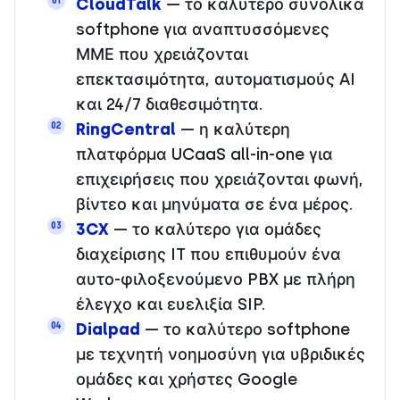
CloudTalk
— το καλύτερο συνολικά
01
softphone για αναπτυσσόμενες
ΜΜΕ που χρειάζονται
επεκτασιμότητα, αυτοματισμούς AI
και 24/7 διαθεσιμότητα.
RingCentral
— η καλύτερη
02
πλατφόρμα UCaaS all-in-one για
επιχειρήσεις που χρειάζονται φωνή,
βίντεο και μηνύματα σε ένα μέρος.
3CX
— το καλύτερο για ομάδες
03
διαχείρισης IT που επιθυμούν ένα
αυτο-φιλοξενούμενο PBX με πλήρη
έλεγχο και ευελιξία SIP.
Dialpad
— το καλύτερο softphone
04
με τεχνητή νοημοσύνη για υβριδικές
ομάδες και χρήστες Google