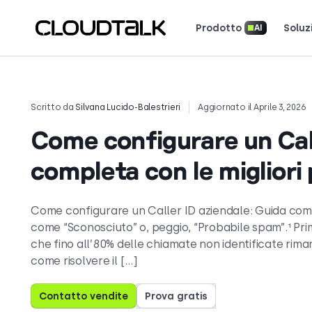
Prodotto
Soluz
AI
Scopri come 
Scopri cosa dicono (e amano) i cl
Racconta la tua storia. Vin
Scritto da
Silvana Lucido-Balestrieri
Aggiornato il Aprile 3, 2026
Come configurare un Call
completa con le migliori
Come configurare un Caller ID aziendale: Guida comp
come “Sconosciuto” o, peggio, “Probabile spam”.¹ Prim
che fino all’80% delle chiamate non identificate rim
come risolvere il […]
Contatto vendite
Prova gratis