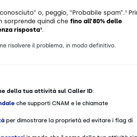
onosciuto” o, peggio, “Probabile spam”.¹ Pr
on sorprende quindi che
fino all’80% delle
nza risposta¹
.
 risolvere il problema, in modo definitivo.
e della tua attività sul Caller ID
:
ndale
che supporti CNAM e le chiamate
tà
per dimostrare la proprietà ed evitare i flag di