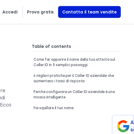
Accedi
Prova gratis
Contatta il team vendite
繁體中文
Ελληνικά
Polski
Scopri esattamente come creiamo agenti vocali AI che generano entrate
Table of contents
Come far apparire il nome della tua attività sul
Caller ID in 5 semplici passaggi
6 migliori pratiche per il Caller ID aziendale che
aumentano i tassi di risposta
are
Perché configurare un Caller ID aziendale è una
ndi
mossa intelligente
 Ecco
Fai squillare il tuo nome
A
s