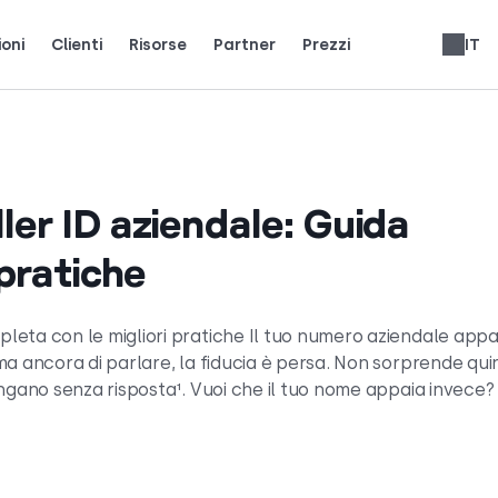
ioni
Clienti
Risorse
Partner
Prezzi
IT
i team reali usano CloudTalk per crescere.
ienti.
ci i riflettori.
Guadagna il 25% di MRR per ogni iscrizione.
Fino al 30% di condivisione delle entrate a vita.
Recensioni sistemi telefonici
English
Español
Français
Português
Slovenčina
Deutsch
العربية
Română
Svenska
Türkçe
Nederlands
עברית
er ID aziendale: Guida
 pratiche
leta con le migliori pratiche Il tuo numero aziendale app
a ancora di parlare, la fiducia è persa. Non sorprende qui
angano senza risposta¹. Vuoi che il tuo nome appaia invece?