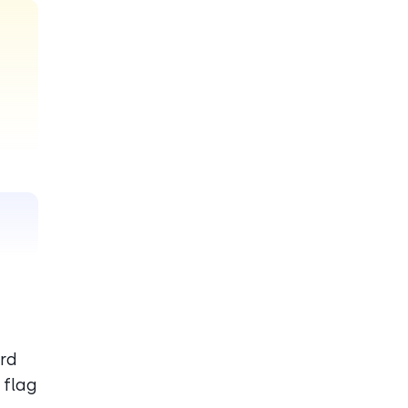
ord
 flag