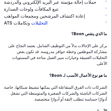
حملات إحالة مؤتمتة عبر البريد الإلكتروني والدردشة
تتبع المكافآت ولوحات الصدارة
إعادة اكتشاف المرشحين ومجمعات المواهب
التحليلات
وتكاملات ATS
لذي ينقص Boon؟
ز على الإحالات بدلاً من التوظيف الشامل. يعتمد النجاح على
ركة الموظفين وخطة حوافز مدروسة. قد تكون بعض
حليلات العميقة وخيارات سير العمل متاحة في المستويات
على.
هو نوع الأعمال الأنسب لـ Boon؟
ركات ذات الفرق المتفاعلة التي يمكنها تنشيط شبكاتها، خاصة
ركات الناشئة والشركات الصغيرة والمتوسطة التي تشغل
ارًا حساسة تتطلب الثقة أو أدوارًا متخصصة.