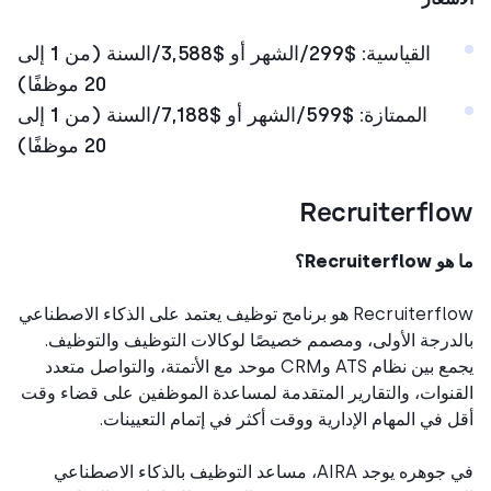
القياسية: $299/الشهر أو $3,588/السنة (من 1 إلى
20 موظفًا)
الممتازة: $599/الشهر أو $7,188/السنة (من 1 إلى
20 موظفًا)
Recruiterfl
Recruiterf؟
Recruiterflow هو برنامج توظيف يعتمد على الذكاء الاصطناعي
درجة الأولى، ومصمم خصيصًا لوكالات التوظيف والتوظيف.
يجمع بين نظام ATS وCRM موحد مع الأتمتة، والتواصل متعدد
نوات، والتقارير المتقدمة لمساعدة الموظفين على قضاء وقت
 في المهام الإدارية ووقت أكثر في إتمام التعيينات.
في جوهره يوجد AIRA، مساعد التوظيف بالذكاء الاصطناعي