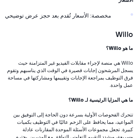
سعار
مخصصة: الأسعار تُقدم بعد حجز عرض توضيحي
Wil
Willo؟
Willo هي منصة لإجراء مقابلات الفيديو غير المتزامنة حيث
ل المرشحون إجابات قصيرة في الوقت الذي يناسبهم وتقوم
 التوظيف بمراجعة الإجابات وتقييمها ومشاركتها في مساحة
 واحدة.
ي المزايا الرئيسية لـ Willo؟
رك الفحوصات الأولية بسرعة دون الحاجة إلى التوفيق بين
واعيد، مما يحافظ على الزخم عاليًا في التوظيف بكميات
رة. تجعل مجموعات الأسئلة الموحدة المقارنات عادلة
يعة، ويشدد التقييم التعاوني التوافق مع المديرين. يحترم