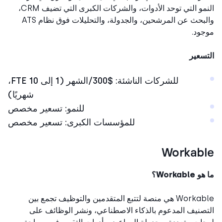
النمو التي توحد الأدوات، والشركات الكبرى التي تضيف CRM،
والبحث عن المرشحين، والجدولة، والتحليلات فوق نظام ATS
ود.
سعير
للشركات الناشئة: $300/الشهر (1 إلى 10 FTE،
شهريًا)
للنمو: تسعير مخصص
للمؤسسات الكبرى: تسعير مخصص
Workab
Workabl؟
Workable هي منصة لتتبع المتقدمين والتوظيف تجمع بين
صنيف المدعوم بالذكاء الاصطناعي، ونشر الوظائف على