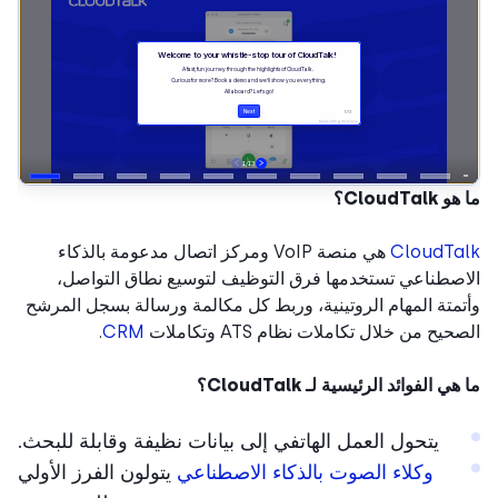
CloudTal؟
CloudTa
هي منصة VoIP ومركز اتصال مدعومة بالذكاء
صطناعي تستخدمها فرق التوظيف لتوسيع نطاق التواصل،
متة المهام الروتينية، وربط كل مكالمة ورسالة بسجل المرشح
يح من خلال تكاملات نظام ATS وتكاملات
CRM
.
ي الفوائد الرئيسية لـ CloudTalk؟
يتحول العمل الهاتفي إلى بيانات نظيفة وقابلة للبحث.
وكلاء الصوت بالذكاء الاصطناعي
يتولون الفرز الأولي