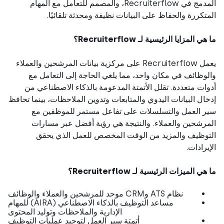
المدمج في Recruiterflow، والمصمم للتعامل مع المهام
تكررة والحفاظ على البيانات نظيفة ومحدثة تلقائيًا.
ي المزايا الرئيسية لـ Recruiterflow؟
يعمل Recruiterflow على مركزية بيانات المرشحين والعملاء
وظائف في مكان واحد، مما يلغي الحاجة إلى التعامل مع
ات متعددة. تقلل الأتمتة المدعومة بالذكاء الاصطناعي من
ال البيانات اليدوي والمتابعات وتدوين الملاحظات، بينما تحافظ
 العمل والتسلسلات على تفاعل مستمر للموظفين مع
رشحين والعملاء. والنتيجة هي رؤية أفضل عبر مسارات
وظيف والمزيد من الوقت المخصص للعمل الذي يحقق
يرادات.
ي الميزات الرئيسية لـ Recruiterflow؟
نظام ATS وCRM موحد للمرشحين والعملاء والوظائف
مساعد التوظيف بالذكاء الاصطناعي (AIRA) للمهام
الإدارية والملاحظات وتوليد المحتوى
أتمتة سير العمل لتوحيد عمليات التوظيف