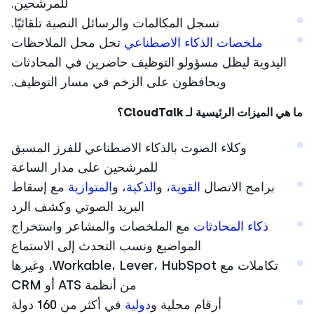
للمرشحين.
تسجل المكالمات والرسائل النصية تلقائيًا.
ملخصات الذكاء الاصطناعي
تحل محل الملاحظات
اليدوية ليظل مسؤولو التوظيف حاضرين في المحادثات
ويحافظون على الزخم في مسار التوظيف.
ي الميزات الرئيسية لـ CloudTalk؟
وكلاء الصوت بالذكاء الاصطناعي للفرز المسبق
للمرشحين على مدار الساعة
برامج الاتصال
القوية
، و
الذكية
، و
المتوازية
مع إسقاط
البريد الصوتي وكشف الرد
ذكاء المحادثات
مع الملخصات والمشاعر واستخراج
المواضيع ونسب التحدث إلى الاستماع
تكاملات مع Workable، Lever، HubSpot، وغيرها
من أنظمة ATS أو CRM
أرقام محلية و
دولية
في أكثر من 160 دولة