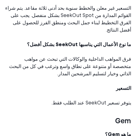
سعير غير معلن والخطط سنوية بحد أدنى ثلاثة مقاعد. يتم شراء
القوائم المدارة من SeekOut Spot بشكل منفصل. يجب على
رق التخطيط لبناء جمل البحث ومنطق الفرز للحصول على
ل النتائج.
ع الأعمال التي يناسبها SeekOut بشكل أفضل؟
 المواهب الداخلية والوكالات التي تبحث عن مواهب
صصة أو متنوعة على نطاق واسع وترغب في كل من البحث
اتي وخيار لتسليم المرشحين المدار.
سعير
سعير SeekOut عند الطلب فقط.
Ge
 Gem؟