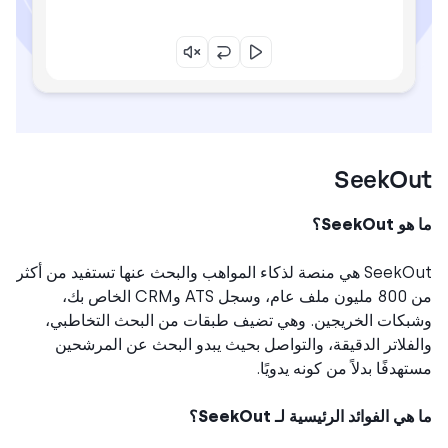
SeekO
SeekOut؟
SeekOut هي منصة لذكاء المواهب والبحث عنها تستفيد من أكثر
من 800 مليون ملف عام، وسجل ATS وCRM الخاص بك،
كات الخريجين. وهي تضيف طبقات من البحث التخاطبي،
فلاتر الدقيقة، والتواصل بحيث يبدو البحث عن المرشحين
هدفًا بدلاً من كونه يدويًا.
ي الفوائد الرئيسية لـ SeekOut؟