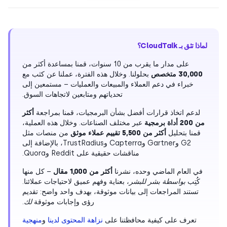
لماذا تثق بـ CloudTalk؟
على مدار ما يقرب من 10 سنوات، قمنا بمساعدة أكثر من
30,000 متخصص
بحلولنا. وخلال هذه الفترة، عملنا عن كثب مع
خبراء في دعم العملاء والمبيعات والعمليات – مستمعين إلى
تحدياتهم ومتابعين لاتجاهات السوق.
لدعم اتخاذ قرارات أفضل بشأن البرمجيات، قمنا بمراجعة
أكثر
من 200 أداة برمجية
عبر مختلف الصناعات. وخلال هذه العملية،
قمنا بتحليل
أكثر من 5,500 تقييم عملاء موثق
من منصات مثل
G2 وGartner وCapterra وTrustRadius، بالإضافة إلى
مناقشات حقيقية على Reddit وQuora.
في العام الماضي وحده، نشرنا
أكثر من 1,000 مقال
– كل منها
كُتِب
بواسطة بشر للبشر
، بعناية وفهم عميق لاحتياجات عملائنا.
تستند المراجعات إلى بيانات موثوقة، بهدف واحد واضح: تقديم
رؤى وإجابات موثوقة
لك
.
تعرف على كيفية محافظتنا على
نزاهة المحتوى لدينا
و
منهجية