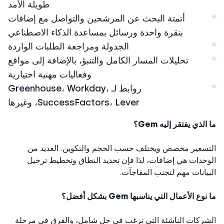
طويلة الأمد
أتمتة البحث عن المرشحين والتواصل مع إضافات
بنقرة واحدة ورسائل بمساعدة الذكاء الاصطناعي
الجدولة ومراجعة الطلبات الواردة
تحليلات المسار الكامل والتنبؤ، بالإضافة إلى مواقع
وفعاليات مهنية اختيارية
روابط لـ Greenhouse، Workday،
SuccessFactors، Lever، وغيرها
لذي يفتقر إليه Gem؟
سعير مخصص ويختلف حسب الحجم والتكوين. العديد من
حدات هي إضافات، لذا فإن تحديد النطاق وتخطيط ترحيل
يانات مهم لتجنب المفاجآت.
وع الأعمال التي يناسبها Gem بشكل أفضل؟
ركات الناشئة التي ترغب في حل شامل، والفرق في مرحلة