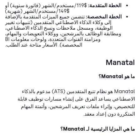
الخطة المتقدمة:
$119/مستخدم/الشهر (فاتورة سنوية) أو
$149/مستخدم/الشهر (شهرية)
الخطة المخصصة:
تتضمن جميع الميزات المتقدمة بالإضافة
إلى وكلاء الذكاء الاصطناعي المتقدمين (تنبيهات تغيير
الوظيفة، ومسجل ملاحظات ونسخ الذكاء الاصطناعي،
ومطابقة الوظائف بالمرشحين، ووكلاء التعويضات والمهام،
ومزامنة القنوات المتعددة، ولوحات معلومات BI
المخصصة). الأسعار متاحة عند الطلب.
Manat
Manatal؟
Manatal هو نظام تتبع المتقدمين (ATS) مدعوم بالذكاء
صطناعي يساعد الفرق على إنشاء مسارات توظيف قابلة
خصيص، وإثراء ملفات تعريف المرشحين، وأتمتة المهام
تكررة دون إعداد معقد.
ي المزايا الرئيسية لـ Manatal؟