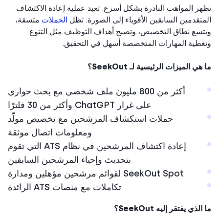
ر المواهب النادرة بشكل أسرع. تعيد عملية إعادة الاكتشاف
تقدمين السابقين الأقوياء إلى الصورة. تظل
الحملات
متسقة،
سع نطاق التخصيص، وتصبح أهداف التوظيف مثل التنوع
طية المهارات المتخصصة أسهل في التحقيق.
ي الميزات الرئيسية لـ SeekOut؟
أكثر من 800 مليون ملف شخصي مع بحث حواري
على غرار ChatGPT وأكثر من 30 فلترًا
حملات استكشاف المرشحين مع تخصيص مولّد
ومعلومات اتصال موثقة
إعادة اكتشاف المرشحين في نظام ATS التي تقوم
بتحديث وإحياء المرشحين السابقين
SeekOut Spot لقوائم مرشحين مؤهلين ومدارة
تكاملات مع منصات ATS الرائدة
لذي يفتقر إليه SeekOut؟