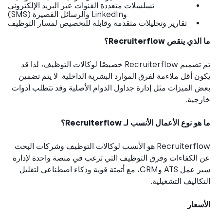
تسلسلات متعددة القنوات عبر البريد الإلكتروني
وLinkedIn والرسائل القصيرة (SMS)
تقارير وتحليلات متقدمة وقابلة للتخصيص لمسار التوظيف
ذي ينقص Recruiterflow؟
تم تصميم Recruiterflow خصيصًا لوكالات التوظيف، لذا قد
ن أقل ملاءمة لفرق الموارد البشرية الداخلية. لا يتم تضمين
 الميزات مثل إدارة جداول الدوام الأصلية وقد تتطلب أدوات
جية.
و نوع الأعمال الأنسب لـ Recruiterflow؟
Recruiterflow هو الأنسب لوكالات التوظيف وشركات البحث
الكفاءات وفرق التوظيف التي ترغب في منصة واحدة لإدارة
سير عمل ATS وCRM، مع أتمتة قوية وذكاء اصطناعي لتقليل
كاليف التشغيلية.
سعار