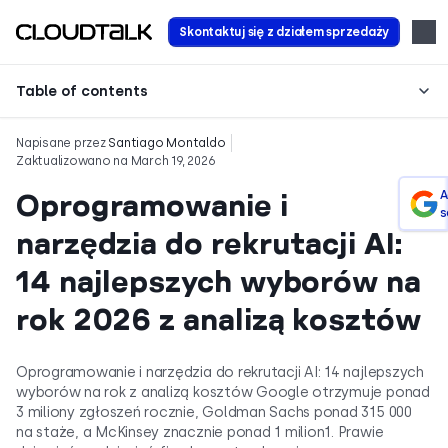
Skontaktuj się z działem sprzedaży
Table of contents
Napisane przez
Santiago Montaldo
Zaktualizowano na March 19, 2026
Oprogramowanie i
A
s
narzędzia do rekrutacji AI:
14 najlepszych wyborów na
rok 2026 z analizą kosztów
Oprogramowanie i narzędzia do rekrutacji AI: 14 najlepszych
wyborów na rok z analizą kosztów Google otrzymuje ponad
3 miliony zgłoszeń rocznie, Goldman Sachs ponad 315 000
na staże, a McKinsey znacznie ponad 1 milion1. Prawie