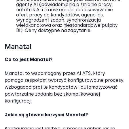
agenty AI (powiadomienia o zmianie pracy,
notatnik AI i transkrypcje, dopasowywanie
ofert pracy do kandydatów, agenci ds.
wynagrodzeń i zadań, synchronizacja
wielokanałowa oraz niestandardowe pulpity
BI). Ceny dostępne na zapytanie.
Manatal
Co to jest Manatal?
Manatal to wspomagany przez AI ATS, który
pomaga zespołom tworzyć konfigurowalne procesy,
wzbogacać profile kandydatów i automatyzować
powtarzalne zadania bez skomplikowanej
konfiguracji.
Jakie są główne korzyści Manatal?
Konfiguracja jest szybka, a proces Kanban jasno