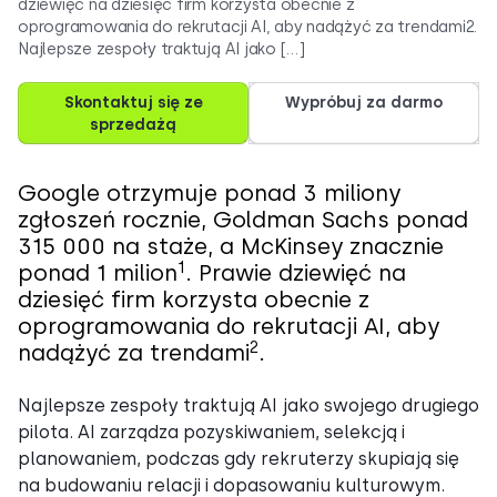
dziewięć na dziesięć firm korzysta obecnie z
oprogramowania do rekrutacji AI, aby nadążyć za trendami2.
Najlepsze zespoły traktują AI jako […]
Skontaktuj się ze
Wypróbuj za darmo
sprzedażą
Google otrzymuje ponad 3 miliony
zgłoszeń rocznie, Goldman Sachs ponad
315 000 na staże, a McKinsey znacznie
1
ponad 1 milion
. Prawie dziewięć na
dziesięć firm korzysta obecnie z
oprogramowania do rekrutacji AI, aby
2
nadążyć za trendami
.
Najlepsze zespoły traktują AI jako swojego drugiego
pilota. AI zarządza pozyskiwaniem, selekcją i
planowaniem, podczas gdy rekruterzy skupiają się
na budowaniu relacji i dopasowaniu kulturowym.