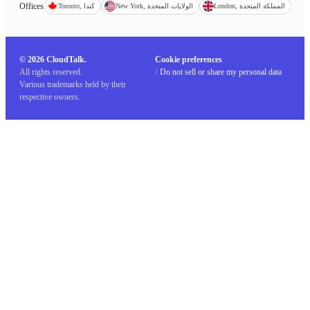
Offices
London, المملكة المتحدة
New York, الولايات المتحدة
Toronto, كندا
© 2026 CloudTalk.
Cookie preferences
All rights reserved.
/
Do not sell or share my personal data
Various trademarks held by their
respective owners.