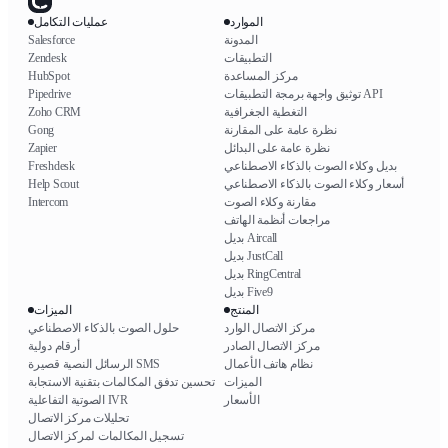
الموارد
عمليات التكامل
المدونة
Salesforce
التطبيقات
Zendesk
مركز المساعدة
HubSpot
توثيق واجهة برمجة التطبيقات API
Pipedrive
التغطية الجغرافية
Zoho CRM
نظرة عامة على المقارنة
Gong
نظرة عامة على البدائل
Zapier
بديل وكلاء الصوت بالذكاء الاصطناعي
Freshdesk
أسعار وكلاء الصوت بالذكاء الاصطناعي
Help Scout
مقارنة وكلاء الصوت
Intercom
مراجعات أنظمة الهاتف
بديل Aircall
بديل JustCall
بديل RingCentral
بديل Five9
المنتج
الميزات
مركز الاتصال الوارد
حلول الصوت بالذكاء الاصطناعي
مركز الاتصال الصادر
أرقام دولية
نظام هاتف الأعمال
الرسائل النصية قصيرة SMS
الميزات
تحسين تدفق المكالمات بتقنية الاستجابة
الأسعار
الصوتية التفاعلية IVR
تحليلات مركز الاتصال
تسجيل المكالمات لمركز الاتصال