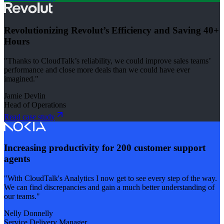
Revolutionizing Revolut’s Efficiency and Saving 40+
Hours
"Thanks to CloudTalk’s reliability, we could improve sales teams’
performance and close more deals than we could have ever
imagined."
Jamie Devlin
Head of Operations
Read case study
Increasing productivity for 200 customer support
agents
"With CloudTalk's Analytics I now get to see every step of the way.
We can find discrepancies and gain a much better understanding of
our teams."
Nelly Donnelly
Service Delivery Manager