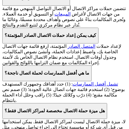
تتضمن حملات مراكز الاتصال أو الاتصال التواصل المنهجي مع قائمة
من جهات الاتصال لأغراض
المبيعات
أو التسويق أو خدمة العملاء.
وتُجرى المكالمات بناءً على نصوص وأهداف محددة مسبقًا، وغالبًا ما
تُدار عبر نظام مركزي لتتبع التقدم والنتائج.
كيف يمكن إعداد حملات الاتصال الصادر المؤتمتة؟
لإعداد حملات
المتصل الصادر
المؤتمتة، ارفع قائمة جهات الاتصال
الخاصة بك، واضبط إعدادات الحملة، وأنشئ نصوص المكالمات،
وجدول أوقات الاتصال. استخدم نظام الاتصال الخاص بك لأتمتة
إجراء المكالمات مع ضمان التزامها باللوائح والقوانين.
ما هي أفضل الممارسات لحملة اتصال ناجحة؟
تشمل أفضل الممارسات
: (1) حدد أهدافك وجمهورك المستهدف
بوضوح؛ (2) استخدم قائمة جهات اتصال عالية الجودة؛ (3) صمم نص
مكالمة مقنع؛ (4) درّب وكلائك جيدًا؛ (5) راقب وحلل أداء الحملة
بانتظام.
هل ميزة حملة الاتصال مخصصة لمراكز الاتصال فقط؟
لا، ميزة حملة الاتصال ليست لمراكز الاتصال فقط. يمكن استخدامها
من قبل أي شركة أو مؤسسة تحتاج إلى إجراء تواصل منهجي، مثل