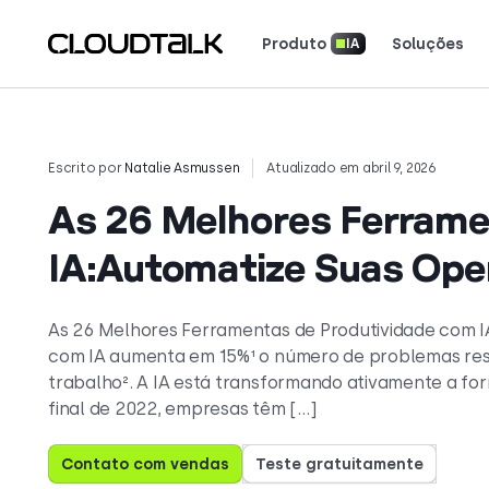
Produto
Soluções
IA
Inteligência de Conversação com IA
Segurança e Conformidade
Ferramentas e Calculadoras
Baixe Nossos Aplicativos
Leia como equipes reais u
Veja o que os clientes es
Conte sua história. Conquiste os holofotes.
Escrito por
Natalie Asmussen
Atualizado em abril 9, 2026
As 26 Melhores Ferrame
IA:Automatize Suas Ope
As 26 Melhores Ferramentas de Produtividade com 
com IA aumenta em 15%¹ o número de problemas reso
trabalho². A IA está transformando ativamente a 
final de 2022, empresas têm […]
Contato com vendas
Teste gratuitamente