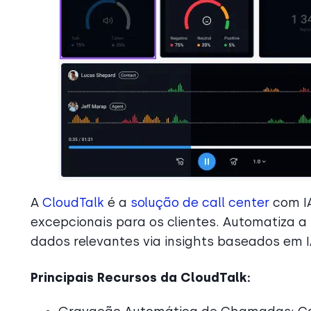
A
CloudTalk
é a
solução de call center
com IA
excepcionais para os clientes. Automatiza 
dados relevantes via insights baseados em 
Principais Recursos da CloudTalk: