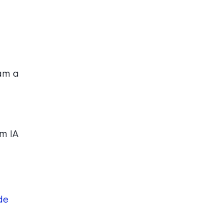
am a
m IA
de