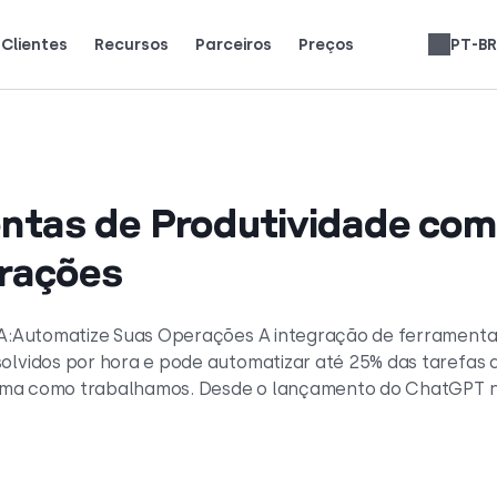
Clientes
Recursos
Parceiros
Preços
PT-BR
sam a CloudTalk para crescer.
tão dizendo (e amando).
Ganhe 25% de MRR para cada inscrição.
Até 30% de participação na receita vitalícia.
Avaliações de Sistemas Telefônicos
English
Español
Français
Slovenčina
Deutsch
Italiano
العربية
Română
Svenska
Türkçe
Nederlands
עברית
ntas de Produtividade co
rações
IA:Automatize Suas Operações A integração de ferramenta
lvidos por hora e pode automatizar até 25% das tarefas 
forma como trabalhamos. Desde o lançamento do ChatGPT 