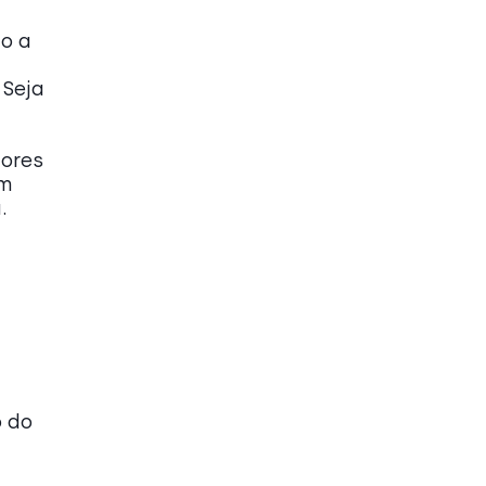
o a
:
Seja
tores
em
.
o do