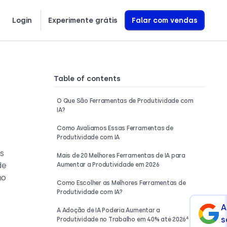
Login
Experimente grátis
Falar com vendas
繁體中文
Ελληνικά
Polski
Saiba exatamente como construímos Agentes de Voz com IA que geram receita
Table of contents
m
O Que São Ferramentas de Produtividade com
IA?
Como Avaliamos Essas Ferramentas de
Produtividade com IA
s
Mais de 20 Melhores Ferramentas de IA para
de
Aumentar a Produtividade em 2026
no
Como Escolher as Melhores Ferramentas de
Produtividade com IA?
A
A Adoção de IA Poderia Aumentar a
s
Produtividade no Trabalho em 40% até 2026⁴