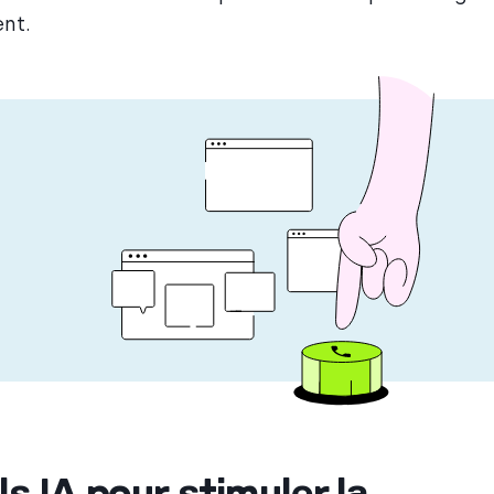
ent.
ls IA pour stimuler la