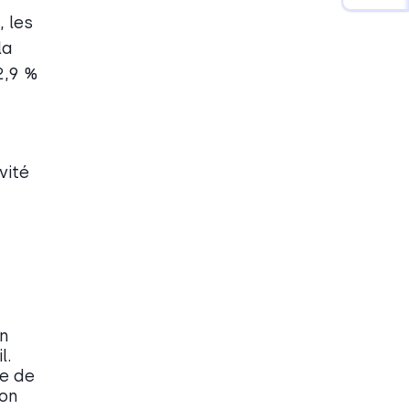
 les
la
2,9 %
vité
on
l.
se de
bon