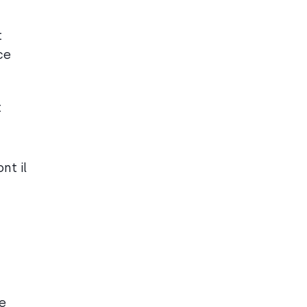
t
ce
t
nt il
ie