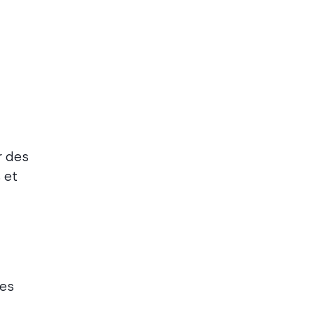
r des
 et
des