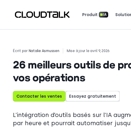
Produit
Solutio
IA
Système téléphonique professionnel
Bulletin d'information produit
Téléchargez nos applications
Découvrez comment de vraies équipes utili
Découvrez ce qu
Racontez votre histoir
Écrit par
Natalie Asmussen
Mise à jour le avril 9, 2026
26 meilleurs outils de p
vos opérations
Contacter les ventes
Essayez gratuitement
L’intégration d’outils basés sur l’IA au
par heure et pourrait automatiser jusqu