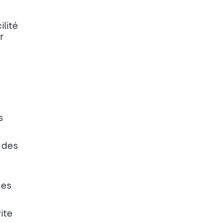
ilité
r
s
t des
hes
ite