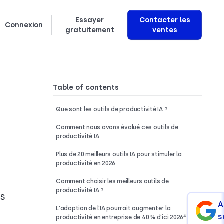
Essayer
Contacter les
Connexion
gratuitement
ventes
繁體中文
Ελληνικά
Polski
Découvrez comment nous créons des agents vocaux IA qui génèrent des revenus
Table of contents
Que sont les outils de productivité IA ?
Comment nous avons évalué ces outils de
productivité IA
Plus de 20 meilleurs outils IA pour stimuler la
productivité en 2026
Comment choisir les meilleurs outils de
productivité IA ?
us
A
L'adoption de l'IA pourrait augmenter la
s
productivité en entreprise de 40 % d'ici 2026⁴