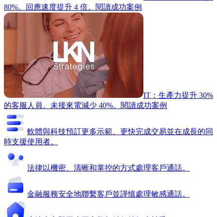
80%。回應速度提升 4 倍。
閱讀成功案例
IT：生產力提升 30%
的客服人員。未接來電減少 40%。
閱讀成功案例
軟體與科技
預訂更多示範、更快完成交易並在成長的同
時支援使用者。
法律
以機密、清晰和掌控的方式處理客戶通話。
金融服務
安全地聯繫客戶並謹慎處理敏感通話。