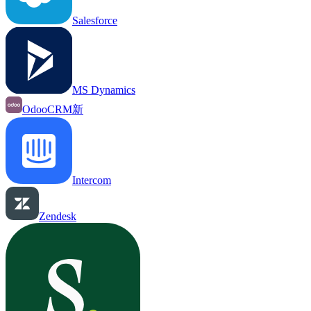
Salesforce
MS Dynamics
OdooCRM
新
Intercom
Zendesk