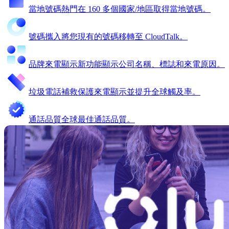
當地號碼
熱門
在 160 多個國家/地區取得當地號碼。
號碼攜入
將您現有的號碼移轉至 CloudTalk。
品牌來電顯示
新功能
顯示公司名稱、標誌和來電原因。
垃圾電話補救
保護來電顯示並提升全球觸及率。
通話品質
全球最佳通話品質。