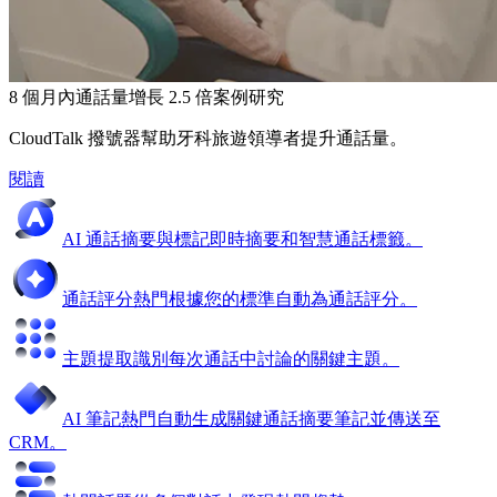
8 個月內通話量增長 2.5 倍
案例研究
CloudTalk 撥號器幫助牙科旅遊領導者提升通話量。
閱讀
AI 通話摘要與標記
即時摘要和智慧通話標籤。
通話評分
熱門
根據您的標準自動為通話評分。
主題提取
識別每次通話中討論的關鍵主題。
AI 筆記
熱門
自動生成關鍵通話摘要筆記並傳送至
CRM。