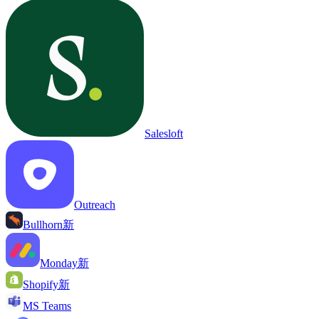
Salesloft
Outreach
Bullhorn
新
Monday
新
Shopify
新
MS Teams