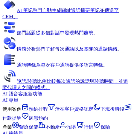
AI 筆記
熱門
自動生成關鍵通話摘要筆記並傳送至
CRM。
熱門話題
從多個對話中發現熱門趨勢。
情感分析
熱門
了解每次通話以及團隊的通話情緒。
通話轉錄
為每次客戶通話提供多語言轉錄。
說話/聆聽比例
比較每次通話的說話與聆聽時間，並追
蹤代理人之間的模式。
AI 語音客服
新功能
AI 專員
使用案例
預約排程
潛在客戶資格認定
下班後時段
付款提醒
病患預約
產業
醫療保健
不動產
招募
行銷
保險
AI 接待員