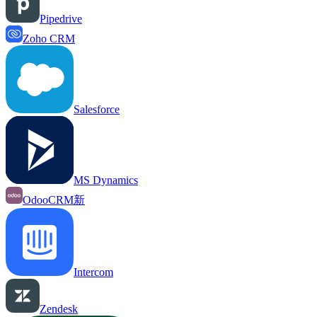
Pipedrive
Zoho CRM
Salesforce
MS Dynamics
OdooCRM
新
Intercom
Zendesk