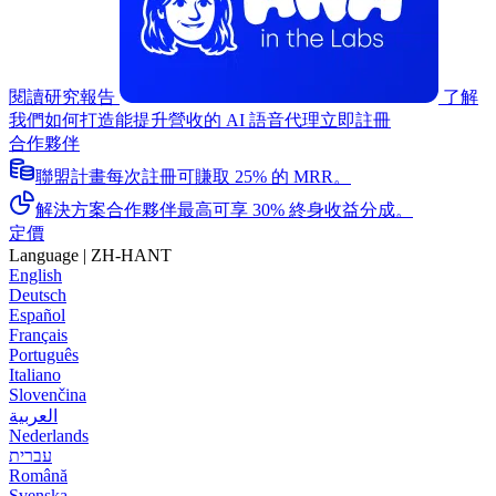
閱讀研究報告
了解
我們如何打造能提升營收的 AI 語音代理
立即註冊
合作夥伴
聯盟計畫
每次註冊可賺取 25% 的 MRR。
解決方案合作夥伴
最高可享 30% 終身收益分成。
定價
Language
|
ZH-HANT
English
Deutsch
Español
Français
Português
Italiano
Slovenčina
العربية
Nederlands
עברית
Română
Svenska