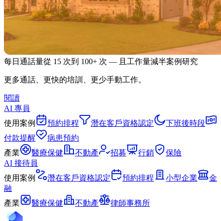
每日通話量從 15 次到 100+ 次 — 且工作量減半
案例研究
更多通話、更快的培訓、更少手動工作。
閱讀
AI 專員
使用案例
預約排程
潛在客戶資格認定
下班後時段
付款提醒
病患預約
產業
醫療保健
不動產
招募
行銷
保險
AI 接待員
使用案例
潛在客戶資格認定
預約排程
小型企業
金
融
產業
醫療保健
不動產
律師事務所