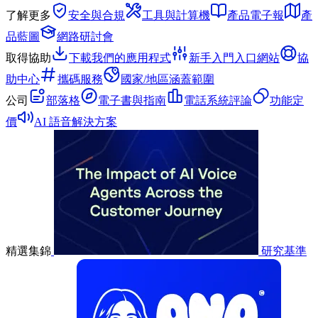
了解更多
安全與合規
工具與計算機
產品電子報
產
品藍圖
網路研討會
取得協助
下載我們的應用程式
新手入門入口網站
協
助中心
攜碼服務
國家/地區涵蓋範圍
公司
部落格
電子書與指南
電話系統評論
功能定
價
AI 語音解決方案
精選集錦
研究基準