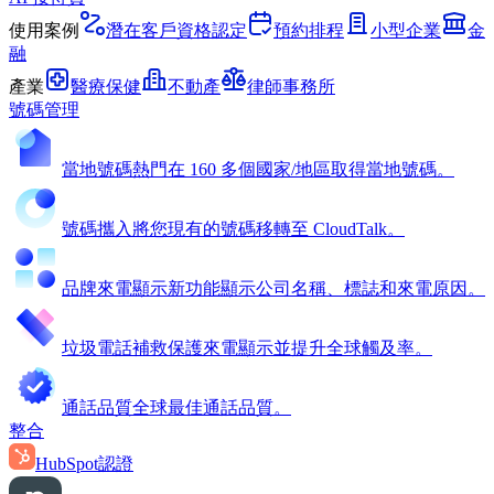
使用案例
潛在客戶資格認定
預約排程
小型企業
金
融
產業
醫療保健
不動產
律師事務所
號碼管理
當地號碼
熱門
在 160 多個國家/地區取得當地號碼。
號碼攜入
將您現有的號碼移轉至 CloudTalk。
品牌來電顯示
新功能
顯示公司名稱、標誌和來電原因。
垃圾電話補救
保護來電顯示並提升全球觸及率。
通話品質
全球最佳通話品質。
整合
HubSpot
認證