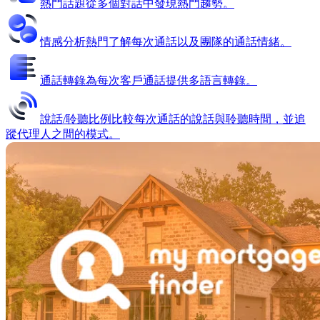
熱門話題
從多個對話中發現熱門趨勢。
情感分析
熱門
了解每次通話以及團隊的通話情緒。
通話轉錄
為每次客戶通話提供多語言轉錄。
說話/聆聽比例
比較每次通話的說話與聆聽時間，並追
蹤代理人之間的模式。