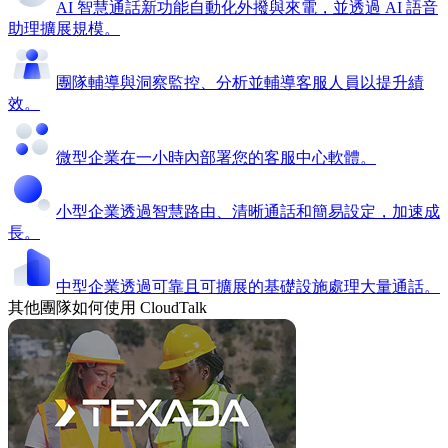
AI 智慧通話
新功能
自動化外撥與來電，並透過 AI 語音
助理擴展規模。
團隊輔導與洞察
監控、分析並輔導客服人員以提升績
效。
微型企業
在一小時內部署您的客服中心軟體。
小型企業
透過智慧路由、清晰通話和簡易設定，加速成
長。
中型企業
透過可靠且可擴展的基礎設施處理大量通話。
其他團隊如何使用 CloudTalk