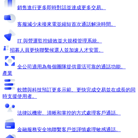
銷售
進行更多即時對話並達成更多交易。
客服
減少未接來電並縮短首次通話解決時間。
IT 與營運
監控績效並大規模管理系統。
招募人員
更快聯繫候選人並加速人才安置。
全公司適用
為每個團隊提供靈活可靠的通話功能。
產業
軟體與科技
預訂更多示範、更快完成交易並在成長的同
時支援使用者。
法律
以機密、清晰和掌控的方式處理客戶通話。
金融服務
安全地聯繫客戶並謹慎處理敏感通話。