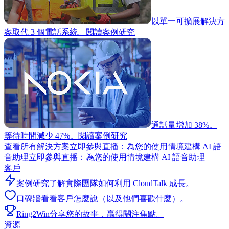
以單一可擴展解決方
案取代 3 個電話系統。
閱讀案例研究
通話量增加 38%。
等待時間減少 47%。
閱讀案例研究
查看所有解決方案
立即參與直播：為您的使用情境建構 AI 語
音助理
立即參與直播：為您的使用情境建構 AI 語音助理
客戶
案例研究
了解實際團隊如何利用 CloudTalk 成長。
口碑牆
看看客戶怎麼說（以及他們喜歡什麼）。
Ring2Win
分享您的故事，贏得關注焦點。
資源