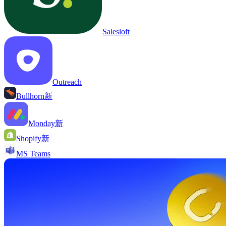
Salesloft
Outreach
Bullhorn
新
Monday
新
Shopify
新
MS Teams