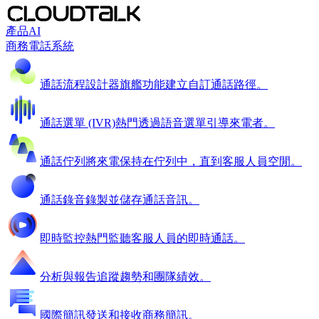
產品
AI
商務電話系統
通話流程設計器
旗艦功能
建立自訂通話路徑。
通話選單 (IVR)
熱門
透過語音選單引導來電者。
通話佇列
將來電保持在佇列中，直到客服人員空閒。
通話錄音
錄製並儲存通話音訊。
即時監控
熱門
監聽客服人員的即時通話。
分析與報告
追蹤趨勢和團隊績效。
國際簡訊
發送和接收商務簡訊。