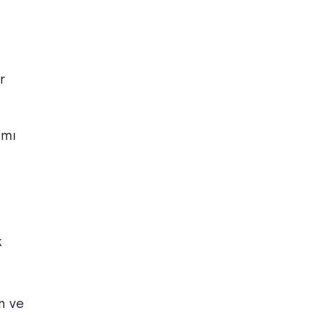
r
 mı
k
.
in ve