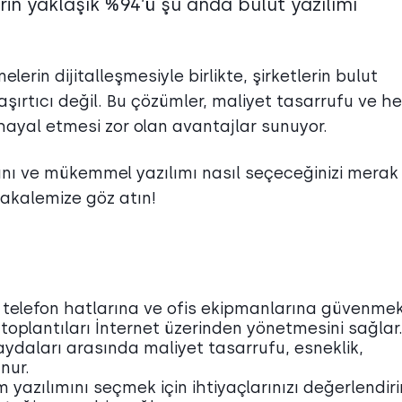
rin yaklaşık %94’ü şu anda bulut yazılımı
erin dijitalleşmesiyle birlikte, şirketlerin bulut
şaşırtıcı değil. Bu çözümler, maliyet tasarrufu ve he
 hayal etmesi zor olan avantajlar sunuyor.
rını ve mükemmel yazılımı nasıl seçeceğinizi merak
akalemize göz atın!
ksel telefon hatlarına ve ofis ekipmanlarına güvenme
 toplantıları İnternet üzerinden yönetmesini sağlar
faydaları arasında maliyet tasarrufu, esneklik,
unur.
m yazılımını seçmek için ihtiyaçlarınızı değerlendir