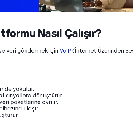
atformu Nasıl Çalışır?
o ve veri göndermek için
VoIP
(İnternet Üzerinden Se
imde yakalar.
tal sinyallere dönüştürür.
eri paketlerine ayrılır.
cihazına ulaşır.
üştürür.