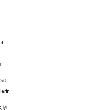
et
u
bet
lerin
jiyi