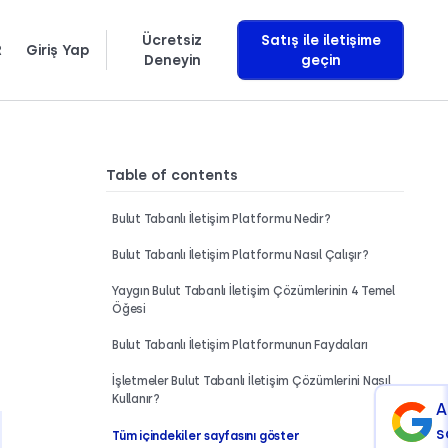
Ücretsiz
Satış ile iletişime
R
Giriş Yap
Deneyin
geçin
繁體中文
Ελληνικά
Polski
Gelir getiren yapay zeka sesli asistanlarını tam olarak nasıl geliştirdiğimizi öğrenin
Table of contents
Bulut Tabanlı İletişim Platformu Nedir?
Bulut Tabanlı İletişim Platformu Nasıl Çalışır?
Yaygın Bulut Tabanlı İletişim Çözümlerinin 4 Temel
Öğesi
Bulut Tabanlı İletişim Platformunun Faydaları
İşletmeler Bulut Tabanlı İletişim Çözümlerini Nasıl
Kullanır?
A
s
Tüm içindekiler sayfasını göster