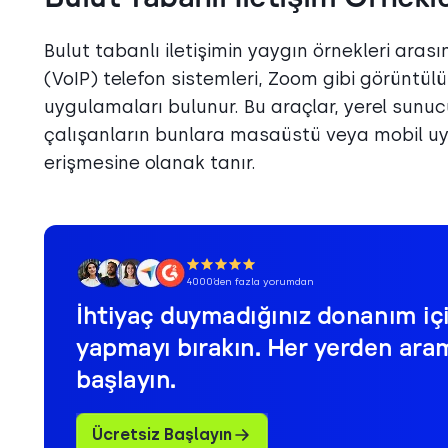
Bulut tabanlı iletişimin yaygın örnekleri aras
(VoIP) telefon sistemleri, Zoom gibi görüntül
uygulamaları bulunur. Bu araçlar, yerel sunuc
çalışanların bunlara masaüstü veya mobil uy
erişmesine olanak tanır.
4000’den fazla yorumdan
İhtiyaç duymadığınız donanım i
yapmayı bırakın. Her yerden ar
başlayın.
Ücretsiz Başlayın