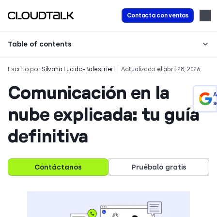
Contacta con ventas
Table of contents
Escrito por
Silvana Lucido-Balestrieri
Actualizado el abril 28, 2026
Comunicación en la
A
s
nube explicada: tu guía
definitiva
Contáctanos
Pruébalo gratis