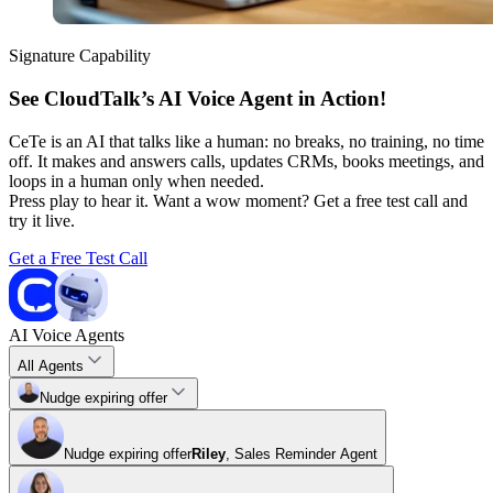
Signature Capability
See CloudTalk’s AI Voice Agent in Action!
CeTe is an AI that talks like a human: no breaks, no training, no time
off. It makes and answers calls, updates CRMs, books meetings, and
loops in a human only when needed.
Press play to hear it. Want a wow moment? Get a free test call and
try it live.
Get a Free Test Call
AI Voice Agents
All Agents
Nudge expiring offer
Nudge expiring offer
Riley
,
Sales Reminder Agent