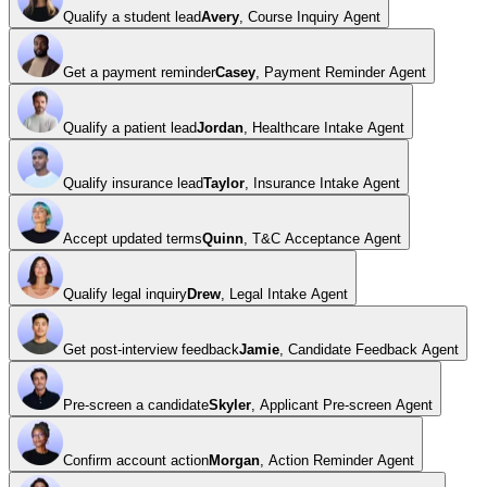
Qualify a student lead
Avery
,
Course Inquiry Agent
Get a payment reminder
Casey
,
Payment Reminder Agent
Qualify a patient lead
Jordan
,
Healthcare Intake Agent
Qualify insurance lead
Taylor
,
Insurance Intake Agent
Accept updated terms
Quinn
,
T&C Acceptance Agent
Qualify legal inquiry
Drew
,
Legal Intake Agent
Get post-interview feedback
Jamie
,
Candidate Feedback Agent
Pre-screen a candidate
Skyler
,
Applicant Pre-screen Agent
Confirm account action
Morgan
,
Action Reminder Agent