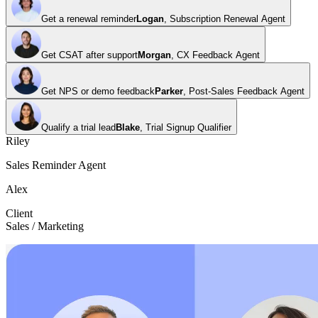
Get a renewal reminder
Logan
,
Subscription Renewal Agent
Get CSAT after support
Morgan
,
CX Feedback Agent
Get NPS or demo feedback
Parker
,
Post-Sales Feedback Agent
Qualify a trial lead
Blake
,
Trial Signup Qualifier
Riley
Sales Reminder Agent
Alex
Client
Sales / Marketing