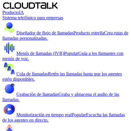
Producto
IA
Sistema telefónico para empresas
Diseñador de flujo de llamadas
Producto estrella
Crea rutas de
llamadas personalizadas.
Menús de llamadas (IVR)
Popular
Guía a los llamantes con
menús de voz.
Cola de llamadas
Retén las llamadas hasta que los agentes
estén disponibles.
Grabación de llamadas
Graba y almacena el audio de las
llamadas.
Monitorización en tiempo real
Popular
Escucha las llamadas
de los agentes en directo.