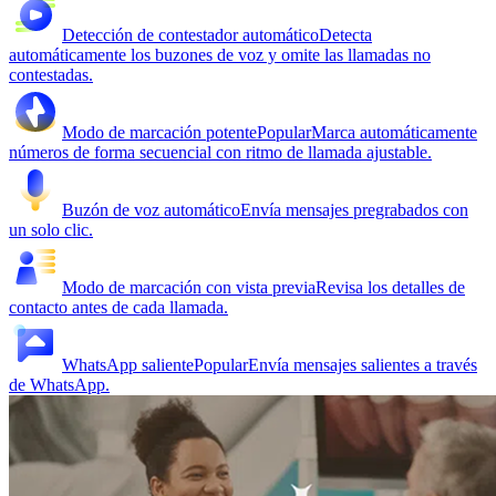
Detección de contestador automático
Detecta
automáticamente los buzones de voz y omite las llamadas no
contestadas.
Modo de marcación potente
Popular
Marca automáticamente
números de forma secuencial con ritmo de llamada ajustable.
Buzón de voz automático
Envía mensajes pregrabados con
un solo clic.
Modo de marcación con vista previa
Revisa los detalles de
contacto antes de cada llamada.
WhatsApp saliente
Popular
Envía mensajes salientes a través
de WhatsApp.