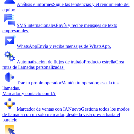
Análisis e informes
Sigue las tendencias y el rendimiento del
equipo.
SMS internacionales
Envía y recibe mensajes de texto
empresariales.
WhatsApp
Envía y recibe mensajes de WhatsApp.
Automatización de flujos de trabajo
Producto estrella
Crea
rutas de llamadas personalizadas.
Trae tu propio operador
Mantén tu operador, escala tus
llamadas.
Marcador y contacto con IA
Marcador de ventas con IA
Nuevo
Gestiona todos los modos
de llamada con un solo marcador, desde la vista previa hasta el
paralelo.