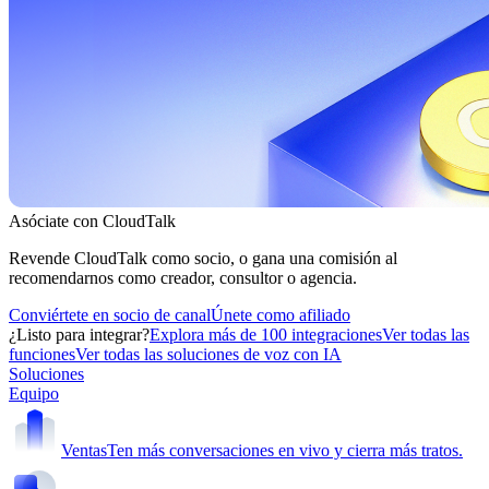
Asóciate con CloudTalk
Revende CloudTalk como socio, o gana una comisión al
recomendarnos como creador, consultor o agencia.
Conviértete en socio de canal
Únete como afiliado
¿Listo para integrar?
Explora más de 100 integraciones
Ver todas las
funciones
Ver todas las soluciones de voz con IA
Soluciones
Equipo
Ventas
Ten más conversaciones en vivo y cierra más tratos.