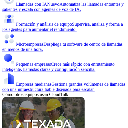
Llamadas con IA
Nuevo
Automatiza las llamadas entrantes y
salientes y escala con agentes de voz de IA.
Formación y análisis de equipo
Supervisa, analiza y forma a
los agentes para aumentar el rendimiento.
Microempresas
Despliega tu software de centro de llamadas
en menos de una hora.
Pequeñas empresas
Crece más rápido con enrutamiento
inteligente, llamadas claras y configuración sencilla.
Empresas medianas
Gestiona grandes volúmenes de llamadas
con una infraestructura fiable diseñada para escalar.
Cómo otros equipos usan CloudTalk