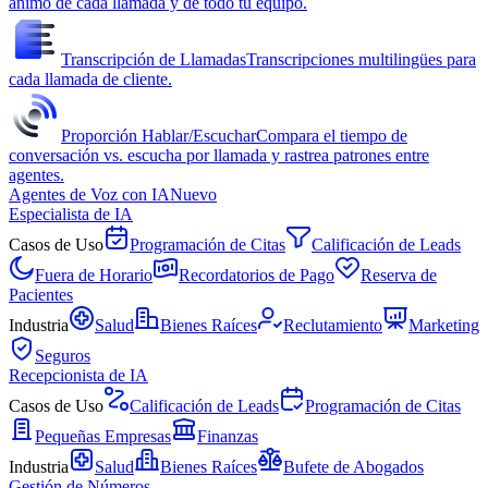
ánimo de cada llamada y de todo tu equipo.
Transcripción de Llamadas
Transcripciones multilingües para
cada llamada de cliente.
Proporción Hablar/Escuchar
Compara el tiempo de
conversación vs. escucha por llamada y rastrea patrones entre
agentes.
Agentes de Voz con IA
Nuevo
Especialista de IA
Casos de Uso
Programación de Citas
Calificación de Leads
Fuera de Horario
Recordatorios de Pago
Reserva de
Pacientes
Industria
Salud
Bienes Raíces
Reclutamiento
Marketing
Seguros
Recepcionista de IA
Casos de Uso
Calificación de Leads
Programación de Citas
Pequeñas Empresas
Finanzas
Industria
Salud
Bienes Raíces
Bufete de Abogados
Gestión de Números