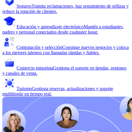
Seguros
Tramita reclamaciones, haz seguimiento de pólizas y
reduce la rotación de clientes.
Educación y aprendizaje electrónico
Mantén a estudiantes,
padres y personal conectados desde cualquier lugar.
Contratación y selección
Consigue nuevos negocios y coloca
a los mejores talentos con llamadas rápidas y fiables.
Comercio minorista
Gestiona el soporte en tiendas, regiones
y canales de venta.
Turismo
Gestiona reservas, actualizaciones y soporte
multilingüe en tiempo real.