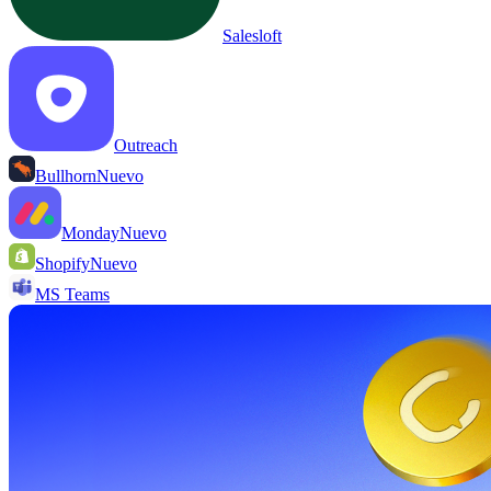
Salesloft
Outreach
Bullhorn
Nuevo
Monday
Nuevo
Shopify
Nuevo
MS Teams