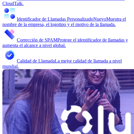
CloudTalk.
Identificador de Llamadas Personalizado
Nuevo
Muestra el
nombre de la empresa, el logotipo y el motivo de la llamada.
Corrección de SPAM
Protege el identificador de llamadas y
aumenta el alcance a nivel global.
Calidad de Llamada
La mejor calidad de llamada a nivel
mundial.