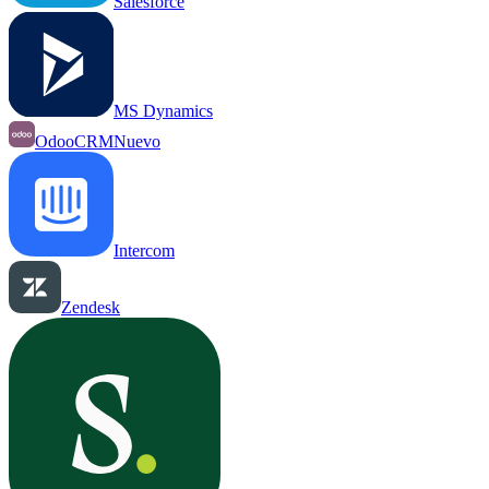
Salesforce
MS Dynamics
OdooCRM
Nuevo
Intercom
Zendesk