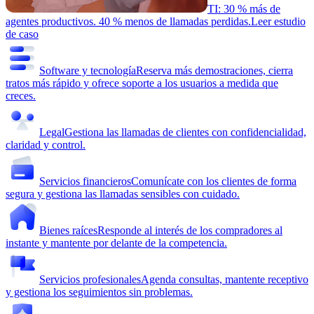
TI: 30 % más de
agentes productivos. 40 % menos de llamadas perdidas.
Leer estudio
de caso
Software y tecnología
Reserva más demostraciones, cierra
tratos más rápido y ofrece soporte a los usuarios a medida que
creces.
Legal
Gestiona las llamadas de clientes con confidencialidad,
claridad y control.
Servicios financieros
Comunícate con los clientes de forma
segura y gestiona las llamadas sensibles con cuidado.
Bienes raíces
Responde al interés de los compradores al
instante y mantente por delante de la competencia.
Servicios profesionales
Agenda consultas, mantente receptivo
y gestiona los seguimientos sin problemas.