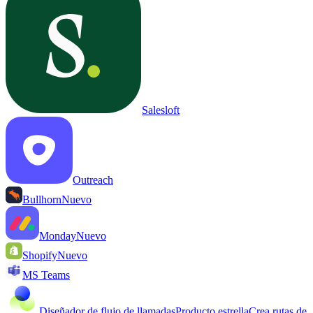
Salesloft
Outreach
Bullhorn
Nuevo
Monday
Nuevo
Shopify
Nuevo
MS Teams
Diseñador de flujo de llamadas
Producto estrella
Crea rutas de