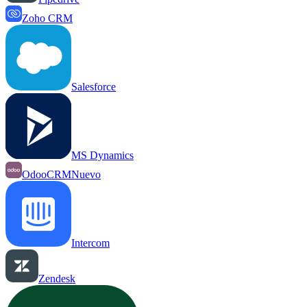
Zoho CRM
Salesforce
MS Dynamics
OdooCRM
Nuevo
Intercom
Zendesk