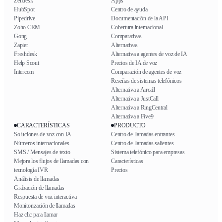
Zendesk
Apps
HubSpot
Centro de ayuda
Pipedrive
Documentación de la API
Zoho CRM
Cobertura internacional
Gong
Comparativas
Zapier
Alternativas
Freshdesk
Alternativa a agentes de voz de IA
Help Scout
Precios de IA de voz
Intercom
Comparación de agentes de voz
Reseñas de sistemas telefónicos
Alternativa a Aircall
Alternativa a JustCall
Alternativa a RingCentral
Alternativa a Five9
CARACTERÍSTICAS
PRODUCTO
Soluciones de voz con IA
Centro de llamadas entrantes
Números internacionales
Centro de llamadas salientes
SMS / Mensajes de texto
Sistema telefónico para empresas
Mejora los flujos de llamadas con
Características
tecnología IVR
Precios
Análisis de llamadas
Grabación de llamadas
Respuesta de voz interactiva
Monitorización de llamadas
Haz clic para llamar