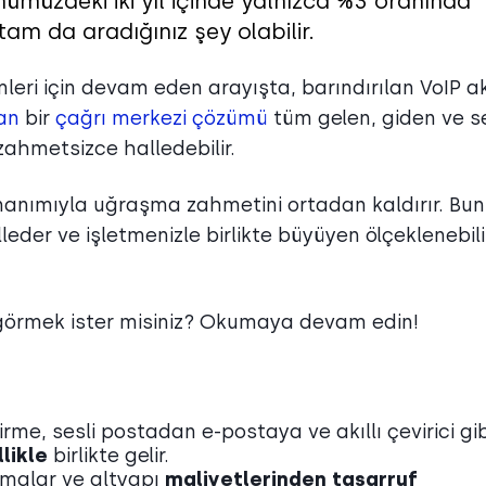
nümüzdeki iki yıl içinde yalnızca %3 oranında
tam da aradığınız şey olabilir.
leri için devam eden arayışta, barındırılan VoIP akı
lan
bir
çağrı merkezi çözümü
tüm gelen, giden ve se
 zahmetsizce halledebilir.
onanımıyla uğraşma zahmetini ortadan kaldırır. Bu
leder ve işletmenizle birlikte büyüyen ölçeklenebili
ni görmek ister misiniz? Okumaya devam edin!
irme, sesli postadan e-postaya ve akıllı çevirici gib
likle
birlikte gelir.
ramalar ve altyapı
maliyetlerinden tasarruf