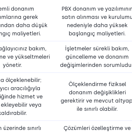
emli donanım
PBX donanım ve yazılımını
rımlarına gerek
satın alınması ve kurulum
ından daha düşük
nedeniyle daha yüksek
gıç maliyetleri.
başlangıç maliyetleri.
ağlayıcınız bakım,
İşletmeler sürekli bakım,
me ve yükseltmeleri
güncelleme ve donanım
yönetir.
değişimlerinden sorumludur
a ölçeklenebilir;
Ölçeklendirme fiziksel
yıcı aracılığıyla
donanım değişiklikleri
iğinde hizmet ve
gerektirir ve mevcut altyap
k ekleyebilir veya
ile sınırlı olabilir.
kaldırabilir.
 üzerinde sınırlı
Çözümleri özelleştirme ve