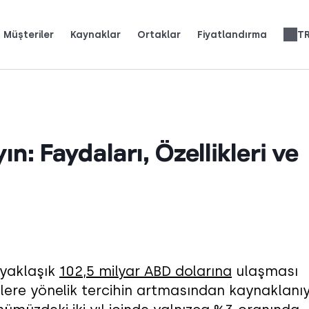
Müşteriler
Kaynaklar
Ortaklar
Fiyatlandırma
T
üyümek için CloudTalk'u nasıl kullandığını okuyun.
iğini (ve neleri sevdiğini) görün.
 üzerinize çekin.
Telefon Sistemi İncelemeleri
Yapay Zeka Ses Çözümleri
Italiano
Nederlands
Slovenčina
Français
English
ın: Faydaları, Özellikleri ve
 yaklaşık
102,5 milyar ABD dolarına
ulaşması
mlere yönelik tercihin artmasından kaynaklanıy