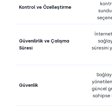
kontr
Kontrol ve Özelleştirme
sunduğ
seçene
İnternet
Güvenilirlik ve Çalışma
sağlay
Süresi
süresini
Sağlay
yönetilen
Güvenlik
güncel g
sahipse b