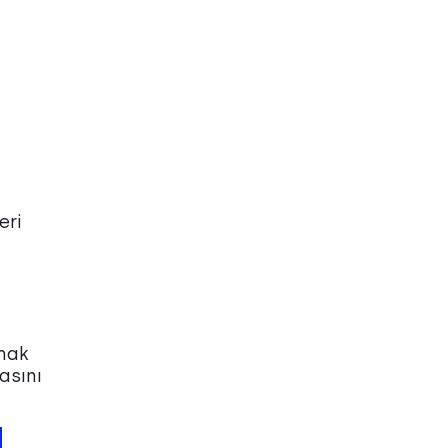
eri
lmak
asını