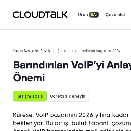
Ürün
Çözümler
AI
Yapay Zeka Ses Temsilcileri
Araçlar ve Hesaplayıcılar
Gerçek ekiplerin b
Müşterilerin neler söyled
Hikayenizi anlatın. Dikkatleri
Yazan
Svetozár Pavlík
Şu tarihte güncellendi August 6, 2024
Barındırılan VoIP'yi Anlay
Önemi
İletişim satış
Ücretsiz deneyin
Küresel VoIP pazarının 2026 yılına kadar
bekleniyor. Bu artış, bulut tabanlı çözü