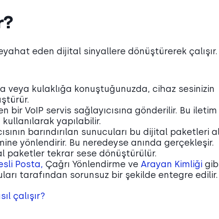
r?
seyahat eden dijital sinyallere dönüştürerek çalışır
efona veya kulaklığa konuştuğunuzda, cihaz sesinizin
üştürür.
n bir VoIP servis sağlayıcısına gönderilir. Bu iletim
kullanılarak yapılabilir.
ısının barındırılan sunucuları bu dijital paketleri al
mine yönlendirir. Bu neredeyse anında gerçekleşir.
ital paketler tekrar sese dönüştürülür.
esli Posta,
Çağrı Yönlendirme ve
Arayan Kimliği
gib
uları tarafından sorunsuz bir şekilde entegre edilir.
sıl çalışır?