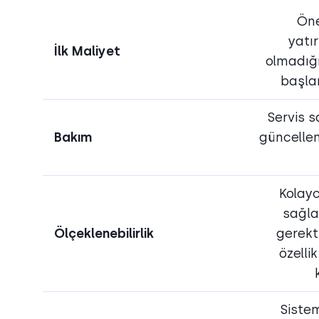
Ön
yatı
İlk Maliyet
olmadığ
başlan
Servis s
Bakım
güncelle
Kolayc
sağla
Ölçeklenebilirlik
gerekt
özelli
Sistem