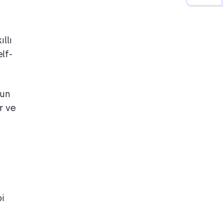
llı
lf-
nun
r ve
i