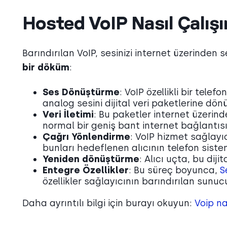
Hosted VoIP Nasıl Çalışı
Barındırılan VoIP, sesinizi internet üzerinden 
bir döküm
:
Ses Dönüştürme
: VoIP özellikli bir tel
analog sesini dijital veri paketlerine dön
Veri İletimi
: Bu paketler internet üzerinde
normal bir geniş bant internet bağlantısı 
Çağrı Yönlendirme
: VoIP hizmet sağlayıc
bunları hedeflenen alıcının telefon siste
Yeniden dönüştürme
: Alıcı uçta, bu dij
Entegre Özellikler
: Bu süreç boyunca,
S
özellikler sağlayıcının barındırılan sunuc
Daha ayrıntılı bilgi için burayı okuyun:
Voip na