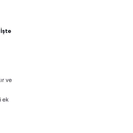
.
İşte
ır ve
i ek