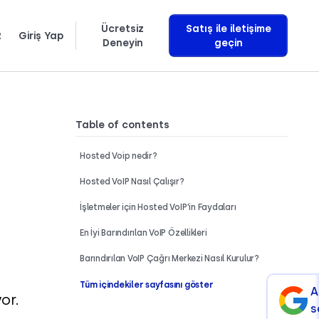
Ücretsiz
Satış ile iletişime
R
Giriş Yap
Deneyin
geçin
Română
Svenska
Gelir getiren yapay zeka sesli asistanlarını tam olarak nasıl geliştirdiğimizi öğrenin
Table of contents
Hosted Voip nedir?
Hosted VoIP Nasıl Çalışır?
İşletmeler için Hosted VoIP'in Faydaları
En İyi Barındırılan VoIP Özellikleri
Barındırılan VoIP Çağrı Merkezi Nasıl Kurulur?
Tüm içindekiler sayfasını göster
A
or.
s