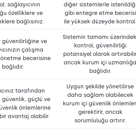
ol; sağlayıcının
diğer sistemlerle istenildiğ
u özelliklere ve
gibi entegre etme becerisi
klere bağlısınız.
ile yüksek düzeyde kontrol
Sistemin tamamı üzerindek
 güvenilirliğine ve
kontrol, güvenilirliği
ıcınızın çalışma
potansiyel olarak artırabilir
 yönetme becerisine
ancak kurum içi uzmanlığ
bağlıdır.
bağlıdır.
Uygun şekilde yönetilirse
ıcınız tarafından
daha sağlam olabilecek
 güvenlik, güçlü ve
kurum içi güvenlik önlemler
üvenlik önlemlerine
gerektirir, ancak
ir avantaj olabilir.
sorumluluğu artırır.