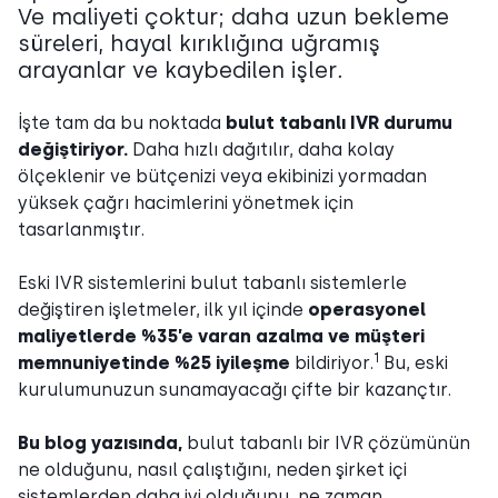
Ve maliyeti çoktur; daha uzun bekleme
süreleri, hayal kırıklığına uğramış
arayanlar ve kaybedilen işler
.
İşte tam da bu noktada
bulut tabanlı IVR
durumu
değiştiriyor.
Daha hızlı dağıtılır, daha kolay
ölçeklenir ve bütçenizi veya ekibinizi yormadan
yüksek çağrı hacimlerini yönetmek için
tasarlanmıştır.
Eski IVR sistemlerini bulut tabanlı sistemlerle
değiştiren işletmeler, ilk yıl içinde
operasyonel
maliyetlerde %35’e varan azalma ve müşteri
1
memnuniyetinde %25 iyileşme
bildiriyor.
Bu, eski
kurulumunuzun sunamayacağı çifte bir kazançtır.
Bu blog yazısında,
bulut tabanlı bir IVR çözümünün
ne olduğunu, nasıl çalıştığını, neden şirket içi
sistemlerden daha iyi olduğunu, ne zaman