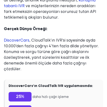
dil desteği, dinamik karşılama mesajları,
konuşma
tabanlı IVR
ve müşterilerinizin nereden aradıkları
fark etmeksizin operasyonları sorunsuz tutan API
tetiklemeli iş akışları bulunur.
Gerçek Dünya Örneği:
DiscoverCars
, CloudTalk’ın IVR’si sayesinde ayda
10.000’den fazla çağrıyı 4’ten fazla dilde yönetiyor.
Konuma ve sorgu türüne göre çağrı akışlarını
özelleştirerek, yanıt sürelerini kısalttılar ve ilk
denemede önemli ölçüde daha fazla çağrıyı
çözdüler.
DiscoverCars’ın CloudTalk IVR uygulamasında:
25%
daha hızlı çağrı işleme