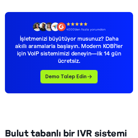
4000’den fazla yorumdan
İşletmenizi büyütüyor musunuz? Daha
akıllı aramalarla başlayın. Modern KOBİ’ler
için VoIP sistemimizi deneyin—ilk 14 gün
ücretsiz.
Demo Talep Edin
Bulut tabanlı bir IVR sistemi