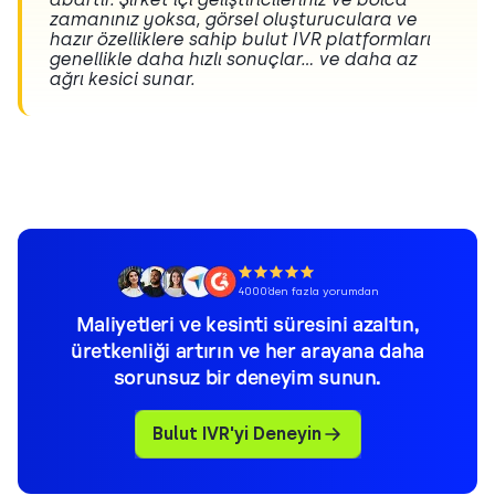
zamanınız yoksa, görsel oluşturuculara ve
hazır özelliklere sahip bulut IVR platformları
genellikle daha hızlı sonuçlar… ve daha az
ağrı kesici sunar.
4000’den fazla yorumdan
Maliyetleri ve kesinti süresini azaltın,
üretkenliği artırın ve her arayana daha
sorunsuz bir deneyim sunun.
Bulut IVR'yi Deneyin