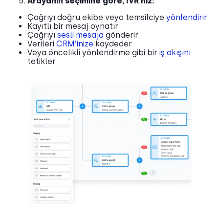
Arayanın seçimine göre, IVR’niz:
Çağrıyı doğru ekibe veya temsilciye
yönlendirir
Kayıtlı bir mesaj oynatır
Çağrıyı
sesli mesaja
gönderir
Verileri
CRM’inize
kaydeder
Veya öncelikli yönlendirme gibi bir
iş akışını
tetikler