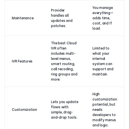
You manage
Provider
everything—
handles all
Maintenance
adds time,
updates and
cost, and IT
patches.
load.
The best Cloud
IVR often
Limited to
includes multi-
what your
level menus,
internal
IVR Features
smart routing,
system can
call recoding,
support and
ring groups and
maintain.
more.
High
customization
Lets you update
potential, but
flows with
Customization
needs
simple, drag-
developers to
and-drop tools.
modify menus
and logic.