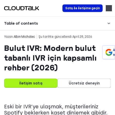
Satış ile iletişime geçin
Table of contents
Yazan
Albin Michalec
Şu tarihte güncellendi April 28, 2026
Bulut IVR: Modern bulut
A
s
tabanlı IVR için kapsamlı
rehber (2026)
İletişim satış
Ücretsiz deneyin
Eski bir IVR’ye ulaşmak, müşterileriniz
Spotify beklerken kaset dinlemek gibidir.