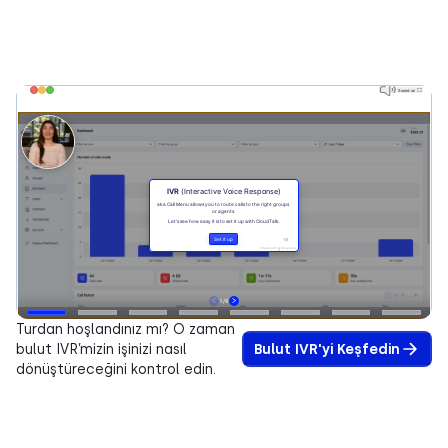
Turdan hoşlandınız mı? O zaman
bulut IVR’mizin işinizi nasıl
Bulut IVR'yi Keşfedin
dönüştüreceğini kontrol edin.