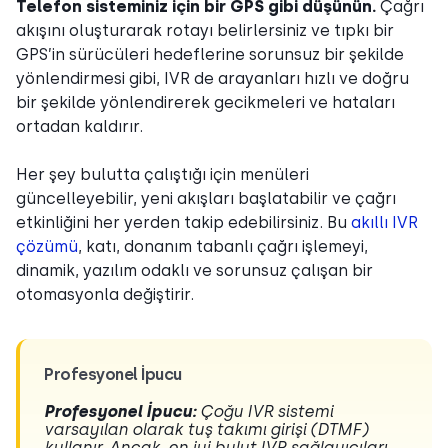
Telefon sisteminiz için bir GPS gibi düşünün.
Çağrı
akışını oluşturarak rotayı belirlersiniz ve tıpkı bir
GPS’in sürücüleri hedeflerine sorunsuz bir şekilde
yönlendirmesi gibi, IVR de arayanları hızlı ve doğru
bir şekilde yönlendirerek gecikmeleri ve hataları
ortadan kaldırır.
Her şey bulutta çalıştığı için menüleri
güncelleyebilir, yeni akışları başlatabilir ve çağrı
etkinliğini her yerden takip edebilirsiniz. Bu
akıllı IVR
çözümü
, katı, donanım tabanlı çağrı işlemeyi,
dinamik, yazılım odaklı ve sorunsuz çalışan bir
otomasyonla değiştirir.
Profesyonel İpucu
Profesyonel İpucu:
Çoğu IVR sistemi
varsayılan olarak tuş takımı girişi (DTMF)
kullanır. Ancak, en iyi bulut IVR sağlayıcıları,