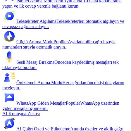
Paralel Arama Modu
Yeni
Aynı anda 10 hatta kadar arama
yapın ve ilk cevap verenle bağlantı kurun.
Telesekreter Algılama
Telesekreterleri otomatik algılayın ve
cevapsız çağrıları atlayın.
Güçlü Arama Modu
Popüler
Ayarlanabilir çağrı hızıyla
numaraları sırayla otomatik arayın.
Sesli Mesaj Bırakma
Önceden kaydedilmiş mesajları tek
tıklamayla bırakın.
Önizlemeli Arama Modu
Her çağrıdan önce kişi detaylarını
inceleyin.
WhatsApp Giden Mesajlar
Popüler
WhatsApp üzerinden
giden mesajlar gönderin.
AI Konuşma Zekası
AI Çağrı Özeti ve Etiketleme
Anında özetler ve akıllı çağrı