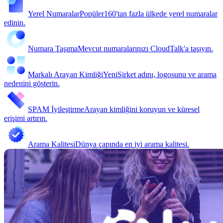
Yerel Numaralar
Popüler
160'tan fazla ülkede yerel numaralar
edinin.
Numara Taşıma
Mevcut numaralarınızı CloudTalk'a taşıyın.
Markalı Arayan Kimliği
Yeni
Şirket adını, logosunu ve arama
nedenini gösterin.
SPAM İyileştirme
Arayan kimliğini koruyun ve küresel
erişimi artırın.
Arama Kalitesi
Dünya çapında en iyi arama kalitesi.