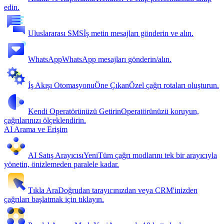
edin.
Uluslararası SMS
İş metin mesajları gönderin ve alın.
WhatsApp
WhatsApp mesajları gönderin/alın.
İş Akışı Otomasyonu
Öne Çıkan
Özel çağrı rotaları oluşturun.
Kendi Operatörünüzü Getirin
Operatörünüzü koruyun,
çağrılarınızı ölçeklendirin.
AI Arama ve Erişim
AI Satış Arayıcısı
Yeni
Tüm çağrı modlarını tek bir arayıcıyla
yönetin, önizlemeden paralele kadar.
Tıkla Ara
Doğrudan tarayıcınızdan veya CRM'inizden
çağrıları başlatmak için tıklayın.