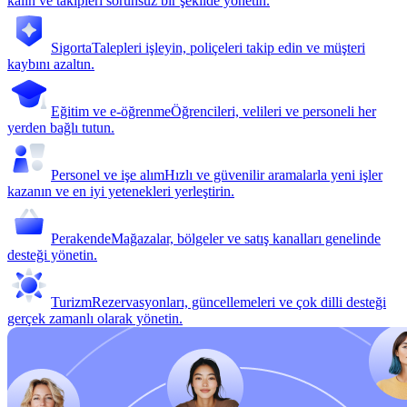
kalın ve takipleri sorunsuz bir şekilde yönetin.
Sigorta
Talepleri işleyin, poliçeleri takip edin ve müşteri
kaybını azaltın.
Eğitim ve e-öğrenme
Öğrencileri, velileri ve personeli her
yerden bağlı tutun.
Personel ve işe alım
Hızlı ve güvenilir aramalarla yeni işler
kazanın ve en iyi yetenekleri yerleştirin.
Perakende
Mağazalar, bölgeler ve satış kanalları genelinde
desteği yönetin.
Turizm
Rezervasyonları, güncellemeleri ve çok dilli desteği
gerçek zamanlı olarak yönetin.