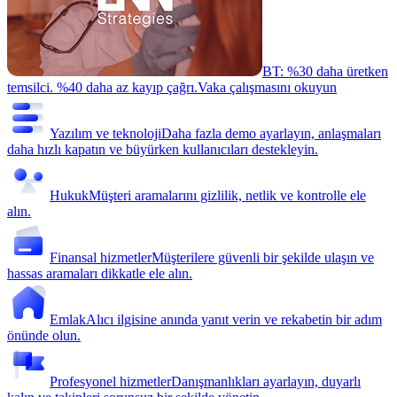
BT: %30 daha üretken
temsilci. %40 daha az kayıp çağrı.
Vaka çalışmasını okuyun
Yazılım ve teknoloji
Daha fazla demo ayarlayın, anlaşmaları
daha hızlı kapatın ve büyürken kullanıcıları destekleyin.
Hukuk
Müşteri aramalarını gizlilik, netlik ve kontrolle ele
alın.
Finansal hizmetler
Müşterilere güvenli bir şekilde ulaşın ve
hassas aramaları dikkatle ele alın.
Emlak
Alıcı ilgisine anında yanıt verin ve rekabetin bir adım
önünde olun.
Profesyonel hizmetler
Danışmanlıkları ayarlayın, duyarlı