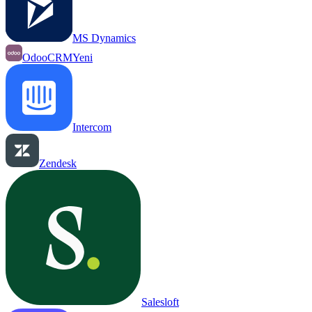
MS Dynamics
OdooCRM
Yeni
Intercom
Zendesk
Salesloft