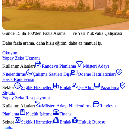
Günde 15 ila 100'den Fazla Arama — ve Yarı Yük
Vaka Çalışması
Daha fazla arama, daha hızlı eğitim, daha az manuel iş.
Okuyun
Yapay Zeka Uzmanı
Kullanım Alanları
Randevu Planlama
Müşteri Adayı
Nitelendirme
Çalışma Saatleri Dışı
Ödeme Hatırlatıcıları
Hasta Randevusu
Sektör
Sağlık Hizmetleri
Emlak
İşe Alım
Pazarlama
Sigorta
Yapay Zeka Resepsiyonist
Kullanım Alanları
Müşteri Adayı Nitelendirme
Randevu
Planlama
Küçük İşletme
Finans
Sektör
Sağlık Hizmetleri
Emlak
Hukuk Bürosu