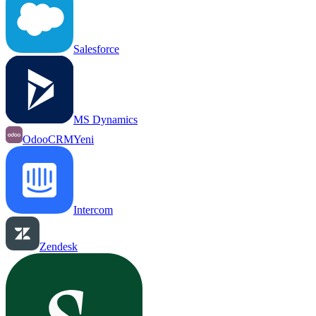
Salesforce
MS Dynamics
OdooCRM
Yeni
Intercom
Zendesk