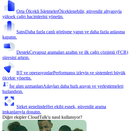
Orta Ölçekli İşletmeler
Ölçeklenebilir, güvenilir altyapıyla
yüksek çağrı hacimlerini yönetin.
Satış
Daha fazla canlı görüşme yapın ve daha fazla anlaşma
kapatın.
Destek
Cevapsız aramaları azaltın ve ilk çağrı çözümü (FCR)
süresini artırın.
BT ve operasyonlar
Performansı izleyin ve sistemleri büyük
ölçekte yönetin.
İşe alım uzmanları
Adayları daha hızlı arayın ve yerleştirmeleri
hızlandırın.
Şirket genelinde
Her ekibi esnek, güvenilir arama
imkanlarıyla donatın.
Diğer ekipler CloudTalk'u nasıl kullanıyor?