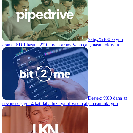
Satış: %100 kayıtlı
arama. SDR başına 270+ aylık arama
Vaka çalışmasını okuyun
Destek: %80 daha az
cevapsız çağrı. 4 kat daha hızlı yanıt.
Vaka çalışmasını okuyun