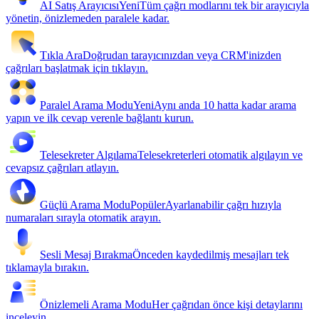
AI Satış Arayıcısı
Yeni
Tüm çağrı modlarını tek bir arayıcıyla
yönetin, önizlemeden paralele kadar.
Tıkla Ara
Doğrudan tarayıcınızdan veya CRM'inizden
çağrıları başlatmak için tıklayın.
Paralel Arama Modu
Yeni
Aynı anda 10 hatta kadar arama
yapın ve ilk cevap verenle bağlantı kurun.
Telesekreter Algılama
Telesekreterleri otomatik algılayın ve
cevapsız çağrıları atlayın.
Güçlü Arama Modu
Popüler
Ayarlanabilir çağrı hızıyla
numaraları sırayla otomatik arayın.
Sesli Mesaj Bırakma
Önceden kaydedilmiş mesajları tek
tıklamayla bırakın.
Önizlemeli Arama Modu
Her çağrıdan önce kişi detaylarını
inceleyin.