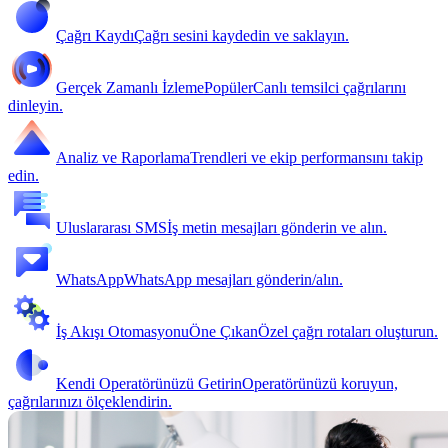
Çağrı Kaydı
Çağrı sesini kaydedin ve saklayın.
Gerçek Zamanlı İzleme
Popüler
Canlı temsilci çağrılarını
dinleyin.
Analiz ve Raporlama
Trendleri ve ekip performansını takip
edin.
Uluslararası SMS
İş metin mesajları gönderin ve alın.
WhatsApp
WhatsApp mesajları gönderin/alın.
İş Akışı Otomasyonu
Öne Çıkan
Özel çağrı rotaları oluşturun.
Kendi Operatörünüzü Getirin
Operatörünüzü koruyun,
çağrılarınızı ölçeklendirin.