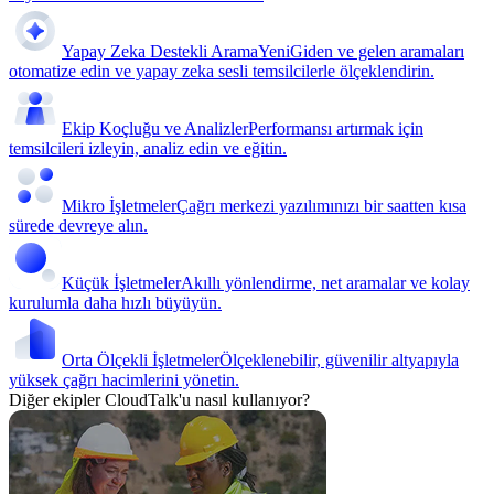
Yapay Zeka Destekli Arama
Yeni
Giden ve gelen aramaları
otomatize edin ve yapay zeka sesli temsilcilerle ölçeklendirin.
Ekip Koçluğu ve Analizler
Performansı artırmak için
temsilcileri izleyin, analiz edin ve eğitin.
Mikro İşletmeler
Çağrı merkezi yazılımınızı bir saatten kısa
sürede devreye alın.
Küçük İşletmeler
Akıllı yönlendirme, net aramalar ve kolay
kurulumla daha hızlı büyüyün.
Orta Ölçekli İşletmeler
Ölçeklenebilir, güvenilir altyapıyla
yüksek çağrı hacimlerini yönetin.
Diğer ekipler CloudTalk'u nasıl kullanıyor?