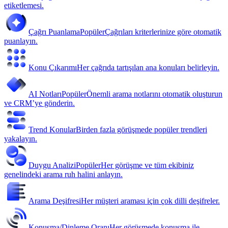
etiketlemesi.
Çağrı Puanlama
Popüler
Çağrıları kriterlerinize göre otomatik
puanlayın.
Konu Çıkarımı
Her çağrıda tartışılan ana konuları belirleyin.
AI Notları
Popüler
Önemli arama notlarını otomatik oluşturun
ve CRM’ye gönderin.
Trend Konular
Birden fazla görüşmede popüler trendleri
yakalayın.
Duygu Analizi
Popüler
Her görüşme ve tüm ekibiniz
genelindeki arama ruh halini anlayın.
Arama Deşifresi
Her müşteri araması için çok dilli deşifreler.
Konuşma/Dinleme Oranı
Her görüşmede konuşma ile