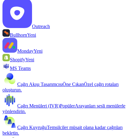
Outreach
Bullhorn
Yeni
Monday
Yeni
Shopify
Yeni
MS Teams
Çağrı Akışı Tasarımcısı
Öne Çıkan
Özel çağrı rotaları
oluşturun.
Çağrı Menüleri (IVR)
Popüler
Arayanları sesli menülerle
yönlendirin.
Çağrı Kuyruğu
Temsilciler müsait olana kadar çağrıları
bekletin.