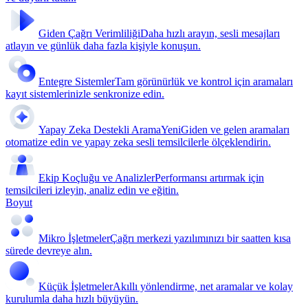
Giden Çağrı Verimliliği
Daha hızlı arayın, sesli mesajları
atlayın ve günlük daha fazla kişiyle konuşun.
Entegre Sistemler
Tam görünürlük ve kontrol için aramaları
kayıt sistemlerinizle senkronize edin.
Yapay Zeka Destekli Arama
Yeni
Giden ve gelen aramaları
otomatize edin ve yapay zeka sesli temsilcilerle ölçeklendirin.
Ekip Koçluğu ve Analizler
Performansı artırmak için
temsilcileri izleyin, analiz edin ve eğitin.
Boyut
Mikro İşletmeler
Çağrı merkezi yazılımınızı bir saatten kısa
sürede devreye alın.
Küçük İşletmeler
Akıllı yönlendirme, net aramalar ve kolay
kurulumla daha hızlı büyüyün.