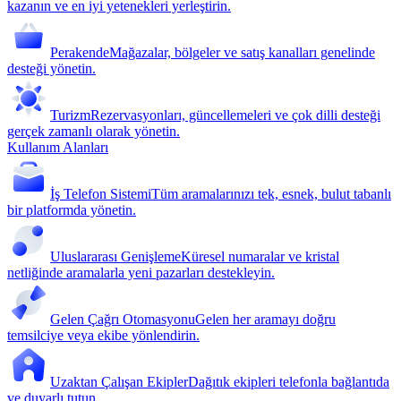
kazanın ve en iyi yetenekleri yerleştirin.
Perakende
Mağazalar, bölgeler ve satış kanalları genelinde
desteği yönetin.
Turizm
Rezervasyonları, güncellemeleri ve çok dilli desteği
gerçek zamanlı olarak yönetin.
Kullanım Alanları
İş Telefon Sistemi
Tüm aramalarınızı tek, esnek, bulut tabanlı
bir platformda yönetin.
Uluslararası Genişleme
Küresel numaralar ve kristal
netliğinde aramalarla yeni pazarları destekleyin.
Gelen Çağrı Otomasyonu
Gelen her aramayı doğru
temsilciye veya ekibe yönlendirin.
Uzaktan Çalışan Ekipler
Dağıtık ekipleri telefonla bağlantıda
ve duyarlı tutun.