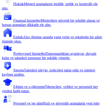
Hukuk
Müşteri aramalarını gizlilik, netlik ve kontrolle ele
alın.
Finansal hizmetler
Müşterilere güvenli bir şekilde ulaşın ve
hassas aramaları dikkatle ele alın.
Emlak
Alıcı ilgisine anında yanıt verin ve rekabetin bir adım
önünde olun.
Profesyonel hizmetler
Danışmanlıkları ayarlayın, duyarlı
kalın ve takipleri sorunsuz bir şekilde yönetin.
Sigorta
Talepleri işleyin, poliçeleri takip edin ve müşteri
kaybını azaltın.
Eğitim ve e-öğrenme
Öğrencileri, velileri ve personeli her
yerden bağlı tutun.
Personel ve işe alım
Hızlı ve güvenilir aramalarla yeni işler