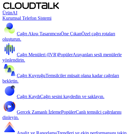
Ürün
AI
Kurumsal Telefon Sistemi
Çağrı Akışı Tasarımcısı
Öne Çıkan
Özel çağrı rotaları
oluşturun.
Çağrı Menüleri (IVR)
Popüler
Arayanları sesli menülerle
yönlendirin.
Çağrı Kuyruğu
Temsilciler müsait olana kadar çağrıları
bekletin.
Çağrı Kaydı
Çağrı sesini kaydedin ve saklayın.
Gerçek Zamanlı İzleme
Popüler
Canlı temsilci çağrılarını
dinleyin.
Analiz ve Raporlama
Trendleri ve ekip performansını takip