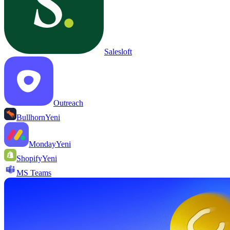
Salesloft
Outreach
Bullhorn
Yeni
Monday
Yeni
Shopify
Yeni
MS Teams