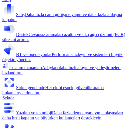
Satış
Daha fazla canlı görüşme yapın ve daha fazla anlaşma
kapatın.
Destek
Cevapsız aramaları azaltın ve ilk çağrı çözümü (FCR)
süresini artırın.
BT ve operasyonlar
Performansı izleyin ve sistemleri büyük
ölçekte yönetin.
İşe alım uzmanları
Adayları daha hızlı arayın ve yerleştirmeleri
hızlandırın.
Şirket genelinde
Her ekibi esnek, güvenilir arama
imkanlarıyla donatın.
Sektör
Yazılım ve teknoloji
Daha fazla demo ayarlayın, anlaşmaları
daha hızlı kapatın ve büyürken kullanıcıları destekleyin.