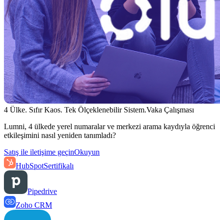
4 Ülke. Sıfır Kaos. Tek Ölçeklenebilir Sistem.
Vaka Çalışması
Lumni, 4 ülkede yerel numaralar ve merkezi arama kaydıyla öğrenci
etkileşimini nasıl yeniden tanımladı?
Satış ile iletişime geçin
Okuyun
HubSpot
Sertifikalı
Pipedrive
Zoho CRM