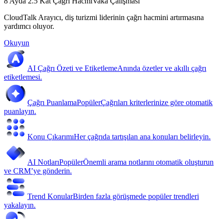
8 Ayda 2.5 Kat Çağrı Hacmi
Vaka Çalışması
CloudTalk Arayıcı, diş turizmi liderinin çağrı hacmini artırmasına
yardımcı oluyor.
Okuyun
AI Çağrı Özeti ve Etiketleme
Anında özetler ve akıllı çağrı
etiketlemesi.
Çağrı Puanlama
Popüler
Çağrıları kriterlerinize göre otomatik
puanlayın.
Konu Çıkarımı
Her çağrıda tartışılan ana konuları belirleyin.
AI Notları
Popüler
Önemli arama notlarını otomatik oluşturun
ve CRM’ye gönderin.
Trend Konular
Birden fazla görüşmede popüler trendleri
yakalayın.