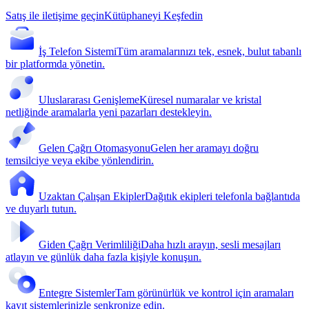
Satış ile iletişime geçin
Kütüphaneyi Keşfedin
İş Telefon Sistemi
Tüm aramalarınızı tek, esnek, bulut tabanlı
bir platformda yönetin.
Uluslararası Genişleme
Küresel numaralar ve kristal
netliğinde aramalarla yeni pazarları destekleyin.
Gelen Çağrı Otomasyonu
Gelen her aramayı doğru
temsilciye veya ekibe yönlendirin.
Uzaktan Çalışan Ekipler
Dağıtık ekipleri telefonla bağlantıda
ve duyarlı tutun.
Giden Çağrı Verimliliği
Daha hızlı arayın, sesli mesajları
atlayın ve günlük daha fazla kişiyle konuşun.
Entegre Sistemler
Tam görünürlük ve kontrol için aramaları
kayıt sistemlerinizle senkronize edin.