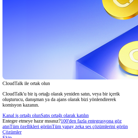
CloudTalk ile ortak olun
CloudTalk'u bir iş ortağı olarak yeniden satın, veya bir içerik
oluşturucu, danışman ya da ajans olarak bizi yönlendirerek
komisyon kazanın.
Kanal iş ortağı olun
Satış ortağı olarak katılın
Entegre etmeye hazır mısınız?
100'den fazla entegrasyona göz
atın
Tüm özellikleri görün
Tüm yapay zeka ses çözümlerini görün
Çözümler
Ekip