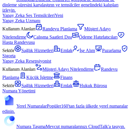
dinleme süresini karşılaştırın ve temsilciler genelindeki kalıpları
izleyin.
Yapay Zeka Ses Temsilcileri
Yeni
Yapay Zeka Uzmanı
Kullanım Alanları
Randevu Planlama
Müşteri Adayı
Nitelendirme
Çalışma Saatleri Dışı
Ödeme Hatırlatıcıları
Hasta Randevusu
Sektör
Sağlık Hizmetleri
Emlak
İşe Alım
Pazarlama
Sigorta
Yapay Zeka Resepsiyonist
Kullanım Alanları
Müşteri Adayı Nitelendirme
Randevu
Planlama
Küçük İşletme
Finans
Sektör
Sağlık Hizmetleri
Emlak
Hukuk Bürosu
Numara Yönetimi
Yerel Numaralar
Popüler
160'tan fazla ülkede yerel numaralar
edinin.
Numara Taşıma
Mevcut numaralarınızı CloudTalk'a taşıyın.