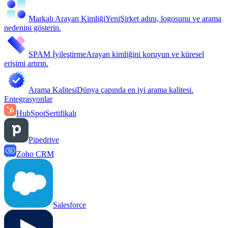
Markalı Arayan Kimliği
Yeni
Şirket adını, logosunu ve arama
nedenini gösterin.
SPAM İyileştirme
Arayan kimliğini koruyun ve küresel
erişimi artırın.
Arama Kalitesi
Dünya çapında en iyi arama kalitesi.
Entegrasyonlar
HubSpot
Sertifikalı
Pipedrive
Zoho CRM
Salesforce