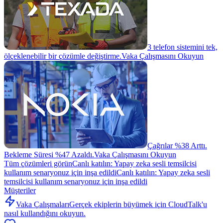
3 telefon sistemini tek,
ölçeklenebilir bir çözümle değiştirme.
Vaka Çalışmasını Okuyun
Çağrılar %38 Arttı.
Bekleme Süresi %47 Azaldı.
Vaka Çalışmasını Okuyun
Tüm çözümleri görün
Canlı katılın: Yapay zeka sesli temsilcisi
kullanım senaryonuz için inşa edildi
Canlı katılın: Yapay zeka sesli
temsilcisi kullanım senaryonuz için inşa edildi
Müşteriler
Vaka Çalışmaları
Gerçek ekiplerin büyümek için CloudTalk'u
nasıl kullandığını okuyun.