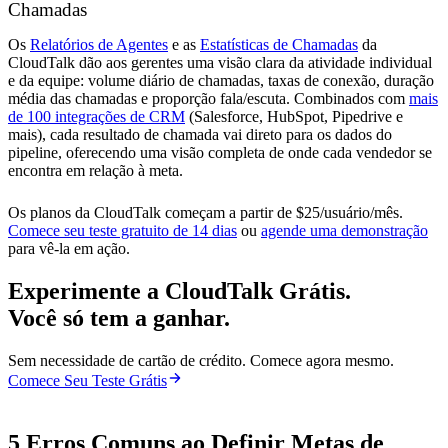
Chamadas
Os
Relatórios de Agentes
e as
Estatísticas de Chamadas
da
CloudTalk dão aos gerentes uma visão clara da atividade individual
e da equipe: volume diário de chamadas, taxas de conexão, duração
média das chamadas e proporção fala/escuta. Combinados com
mais
de 100 integrações de CRM
(Salesforce, HubSpot, Pipedrive e
mais), cada resultado de chamada vai direto para os dados do
pipeline, oferecendo uma visão completa de onde cada vendedor se
encontra em relação à meta.
Os planos da CloudTalk começam a partir de $25/usuário/mês.
Comece seu teste gratuito de 14 dias
ou
agende uma demonstração
para vê-la em ação.
Experimente a CloudTalk Grátis.
Você só tem a ganhar.
Sem necessidade de cartão de crédito. Comece agora mesmo.
Comece Seu Teste Grátis
5 Erros Comuns ao Definir Metas de