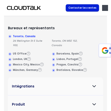
Contacter les ventes
Bureaux et représentants
Toronto, Canada
26 Wellington St E Suite
Toronto, ON M5E 1S2,
900,
Canada
A
s
US Office
Barcelona, Spain
London, UK
Lisbon, Portugal
Mexico City, Mexico
Prague, Czechia
München, Germany
Bratislava, Slovakia
Intégrations
Produit