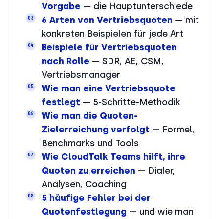
Vorgabe
— die Hauptunterschiede
6 Arten von Vertriebsquoten
— mit
03
konkreten Beispielen für jede Art
Beispiele für Vertriebsquoten
04
nach Rolle
— SDR, AE, CSM,
Vertriebsmanager
Wie man eine Vertriebsquote
05
festlegt
— 5-Schritte-Methodik
Wie man die Quoten-
06
Zielerreichung verfolgt
— Formel,
Benchmarks und Tools
Wie CloudTalk Teams hilft, ihre
07
Quoten zu erreichen
— Dialer,
Analysen, Coaching
5 häufige Fehler bei der
08
Quotenfestlegung
— und wie man