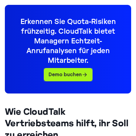
Erkennen Sie Quota-Risiken
frühzeitig. CloudTalk bietet
Managern Echtzeit-
Anrufanalysen für jeden
Mitarbeiter.
Demo buchen
Wie CloudTalk
Vertriebsteams hilft, ihr Soll
zu erreichen