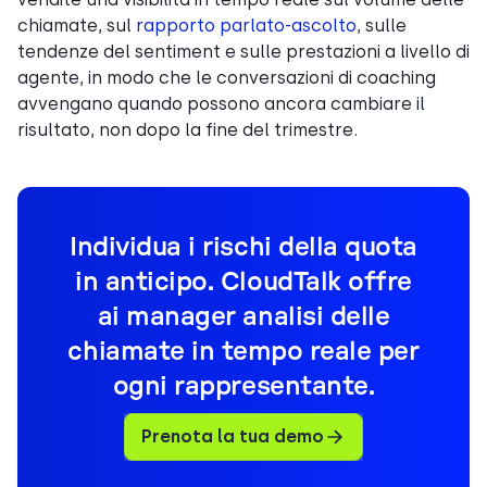
chiamate, sul
rapporto parlato-ascolto
, sulle
tendenze del sentiment e sulle prestazioni a livello di
agente, in modo che le conversazioni di coaching
avvengano quando possono ancora cambiare il
risultato, non dopo la fine del trimestre.
Individua i rischi della quota
in anticipo. CloudTalk offre
ai manager analisi delle
chiamate in tempo reale per
ogni rappresentante.
Prenota la tua demo