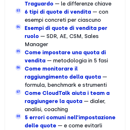
Traguardo
— le differenze chiave
6 tipi di quote di vendita
— con
03
esempi concreti per ciascuno
Esempi di quote di vendita per
04
ruolo
— SDR, AE, CSM, Sales
Manager
Come impostare una quota di
05
vendita
— metodologia in 5 fasi
Come monitorare il
06
raggiungimento della quota
—
formula, benchmark e strumenti
Come CloudTalk aiuta i team a
07
raggiungere la quota
— dialer,
analisi, coaching
5 errori comuni nell’impostazione
08
delle quote
— e come evitarli