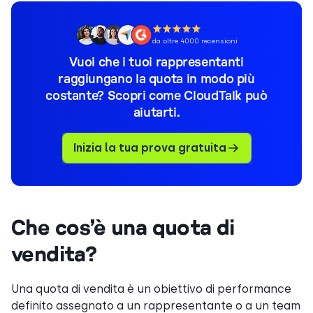
da oltre 4000 recensioni
Vuoi che i tuoi rappresentanti
raggiungano la quota in modo più
costante? Scopri come CloudTalk può
aiutarti.
Inizia la tua prova gratuita
Che cos’è una quota di
vendita?
Una quota di vendita è un obiettivo di performance
definito assegnato a un rappresentante o a un team