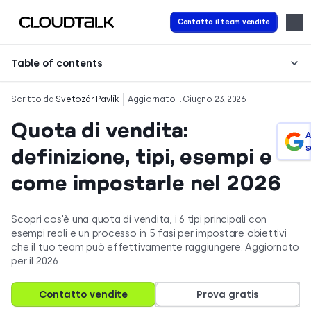
Contatta il team vendite
Table of contents
Scritto da
Svetozár Pavlík
Aggiornato il Giugno 23, 2026
Quota di vendita:
A
s
definizione, tipi, esempi e
come impostarle nel 2026
Scopri cos'è una quota di vendita, i 6 tipi principali con
esempi reali e un processo in 5 fasi per impostare obiettivi
che il tuo team può effettivamente raggiungere. Aggiornato
per il 2026.
Contatto vendite
Prova gratis