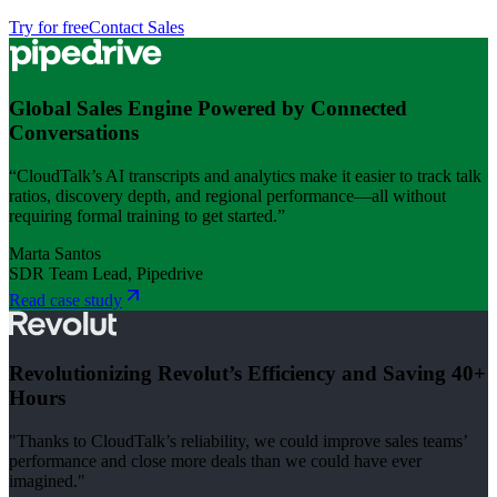
Try for free
Contact Sales
Global Sales Engine Powered by Connected
Conversations
“CloudTalk’s AI transcripts and analytics make it easier to track talk
ratios, discovery depth, and regional performance—all without
requiring formal training to get started.”
Marta Santos
SDR Team Lead, Pipedrive
Read case study
Revolutionizing Revolut’s Efficiency and Saving 40+
Hours
"Thanks to CloudTalk’s reliability, we could improve sales teams’
performance and close more deals than we could have ever
imagined."