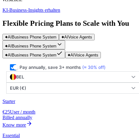
KI-Business-Insights erhalten
Flexible Pricing Plans to Scale with You
AI
Business Phone System
AI
Voice Agents
AI
Business Phone System
AI
Business Phone System
AI
Voice Agents
Pay annually, save 3+ months
(≈ 30% off)
BEL
EUR (€)
Starter
€25
User / month
Billed annually
Know more
Essential