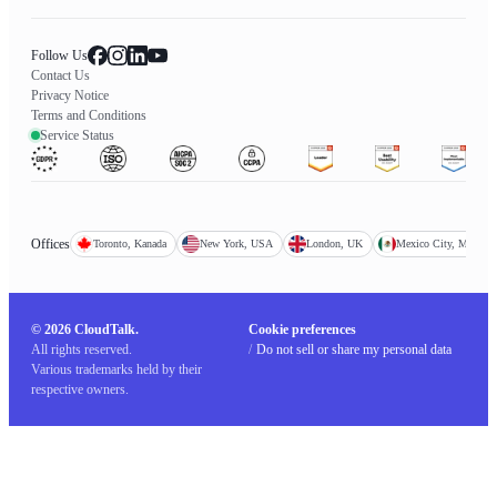
Follow Us
Contact Us
Privacy Notice
Terms and Conditions
Service Status
Offices
Toronto, Kanada
New York, USA
London, UK
Mexico City, Mexiko
© 2026 CloudTalk.
Cookie preferences
All rights reserved.
/
Do not sell or share my personal data
Various trademarks held by their
respective owners.