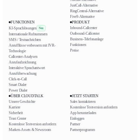
JustCall-Alternative
RingCentral-Alternative
Five9-Alternative
FUNKTIONEN
PRODUKT
Inbound-Callcenter
KI-Sprachlösungen
Neu
Outbound-Callcenter
Internationale Rufnummern
Business-Telefonanlage
SMS / Textnachrichten
Funktionen
Anrufflüsse verbessern mit IVR-
Preise
Technologie
Callcenter-Analysen
Anrufaufzeichnung
Interaktive Sprachantwort
Anrufüberwachung
Click-to-Call
Smart Dialer
Power Dialer
ÜBER CLOUDTALK
JETZT STARTEN
Unsere Geschichte
Sales kontaktieren
Karriere
Kostenlose Testversion anfordern
Sicherheit
App herunterladen
Trust Center
Einloggen
Kostenlose Testversion anfordern
Partner
Marken-Assets & Newsroom
Partnerprogramm