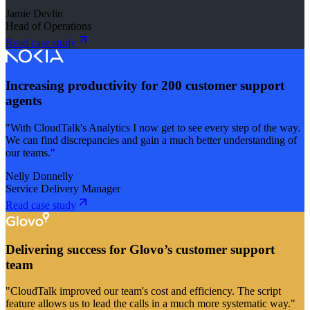
Jamie Devlin
Head of Operations
Read case study
Increasing productivity for 200 customer support
agents
"With CloudTalk's Analytics I now get to see every step of the way.
We can find discrepancies and gain a much better understanding of
our teams."
Nelly Donnelly
Service Delivery Manager
Read case study
Delivering success for Glovo’s customer support
team
"CloudTalk improved our team's cost and efficiency. The script
feature allows us to lead the calls in a much more systematic way."