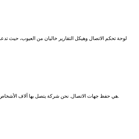
لوحة تحكم الاتصال وهيكل التقارير خاليان من العيوب، حيث تدع
بالنسبة لنا، الميزة الرئيسية لاستخدام CloudTalk هي حفظ جهات الاتصال. نحن شركة يتصل بها آلاف الأشخاص، لذا فإن معرفة هوية المتصل قبل الرد تمنحنا دفعة قوية. كما يوفر تحليلات مفصلة للتتبع.