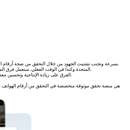
المتحدة وكندا في الوقت الفعلي. ستعمل فرق المبيعات والدعم لديك بقوائم جهات اتصال أكثر دقة وتتجنب ارتداد الاتصالات، لتركز فقط على العملاء المحتملين الذين يمكن الوصول إليهم فعلاً.
من CloudTalk الفرق على زيادة الإنتاجية وتحسين معدلات التحويل وإعطاء قيمة لكل مكالمة.