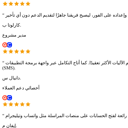
“
كارلوتا ب.
مدير مشروع
مل عبر واجهة برمجة التطبيقات (API) مع تطبيقنا الداخلي ميزات الأتمتة مثل تذكيرات الرسائل القصيرة
“
(SMS).
دانيال س.
أخصائي دعم العملاء
“
إيفان م.