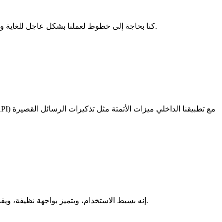
كنا بحاجة إلى خطوط لعملنا بشكل عاجل للغاية وقام الفريق بحل المشكلة لنا في يوم عمل واحد فقط. تم دمج كل شيء وإعداده على الفور، ليصبح فريقنا جاهزًا لتقديم الدعم دون أي تأخير.
إنه بسيط الاستخدام، ويتميز بواجهة نظيفة، ويقدم خيارات متعددة لاستخدام أرقام من مختلف أنحاء العالم. كما أنه أداة رائعة لفتح الحسابات على منصات المراسلة مثل واتساب وتيليجرام.