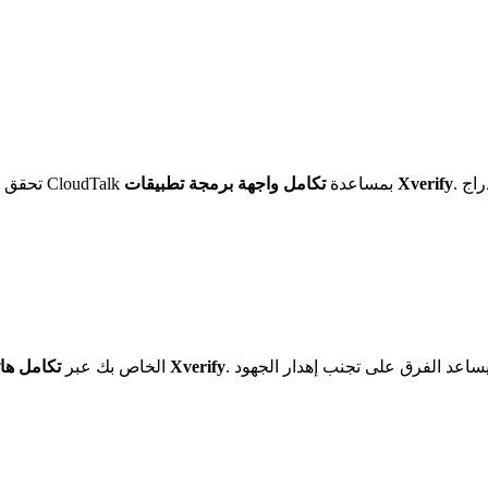
. قلل من محاولات الاتصال الفاشلة وحسن معدلات الاتصال بضمان إدراج
تكامل واجهة برمجة تطبيقات Xverify
تحقق فورًا من أرقام الهواتف في الولايات المتحدة وكندا لجميع جهات اتصال CloudTalk بمساعدة
تكامل هاتف Xverify
حدد أو أزل أرقام الهواتف غير الصالحة تلقائيًا في نظام CloudTalk الخاص بك عبر