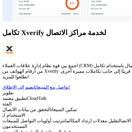
تكامل Xverify لخدمة مراكز الاتصال
اجمع بين قوة نظام إدارة علاقات العملاء (CRM) وعملية التحقق من جهات الاتصال باستخدام تكامل VoIP من CloudTalk مع Xverify. تحقق فورًا من جهات الاتصال في الولايات المتحدة وكندا عبر خدمة التحقق
من أرقام الهواتف من Xverify في الوقت الفعلي، وتخلص من العملاء المحتملين غير الصالحين، وعزز كفاءة فرق المبيعات والدعم لديك. سيتم إطلاق هذا التكامل القوي قريبًا إلى جانب تكاملات مميزة أخرى.
تطلعوا للمزيد!
انضم إلى الإطلاق!
تواصل مع المبيعات
تطوير
CloudTalk
تطبيق معتمد
الفئة
تمكين المبيعات
التحقق من بيانات الاتصال
الاستخدام لـ
لاتصال
تقليل معدلات ارتداد المكالمات
ترتيب أولويات التواصل للمبيعات
المستخدمون
فرق المبيعات
فرق الدعم
فرق التسويق