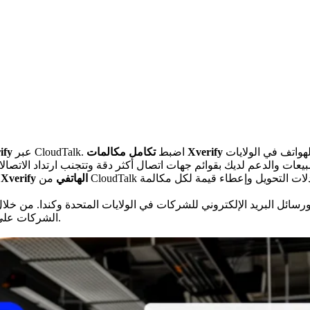
بسرعة وتجنب تشتيت الجهود من خلال التحقق من صحة أرقام الهواتف في الولايات
تكامل مكالمات Xverify
عبر CloudTalk. اضبط
تكامل نظام
Xverify الهاتفي
بفضل التحقق التل
مبكرًا، تساعد Xverify الشركات على تنظيف قواعد البيانات وتحسين نجاح الحملات.