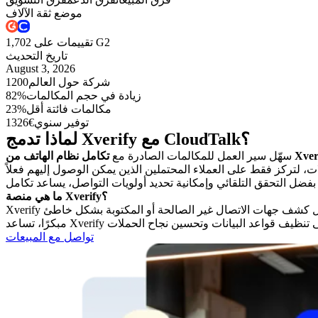
موضع ثقة الآلاف
1,702 تقييمات على G2
تاريخ التحديث
August 3, 2026
شركة حول العالم
1200
زيادة في حجم المكالمات
82%
مكالمات فائتة أقل
23%
توفير سنوي
1326€
لماذا تدمج Xverify مع CloudTalk؟
 الهاتف من Xverify
سهّل سير العمل للمكالمات الصادرة مع
قائي وإمكانية تحديد أولويات التواصل، يساعد تكامل
ما هي منصة Xverify؟
Xverify هي منصة تحقق موثوقة متخصصة في التحقق من أرقام الهواتف ورسائل البريد الإلكتروني للشركات في الولايات المتحدة وكندا. من خلال كشف جهات الاتصال غير الصالحة أو المكتوبة بشكل خاطئ
تواصل مع المبيعات